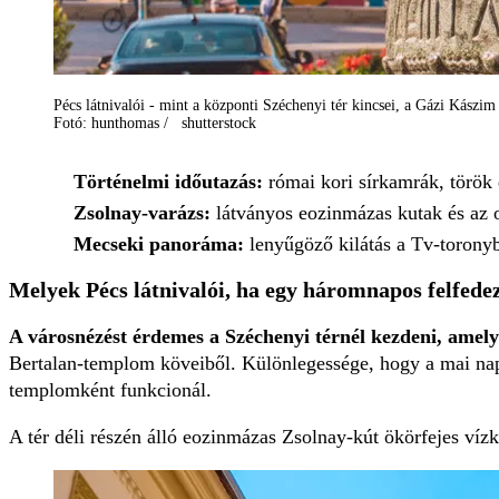
Pécs látnivalói - mint a központi Széchenyi tér kincsei, a Gázi Kászim
Fotó: hunthomas / shutterstock
Történelmi időutazás:
római kori sírkamrák, török 
Zsolnay-varázs:
látványos eozinmázas kutak és az o
Mecseki panoráma:
lenyűgöző kilátás a Tv-toronyb
Melyek Pécs látnivalói, ha egy háromnapos felfede
A városnézést érdemes a Széchenyi térnél kezdeni, amely 
Bertalan-templom köveiből. Különlegessége, hogy a mai nap
templomként funkcionál.
A tér déli részén álló eozinmázas Zsolnay-kút ökörfejes víz