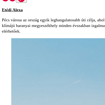
Etédi Alexa
Pécs városa az ország egyik leghangulatosabb úti célja, aho
klímájú baranyai megyeszékhely minden évszakban izgalmas 
elérhetőek.