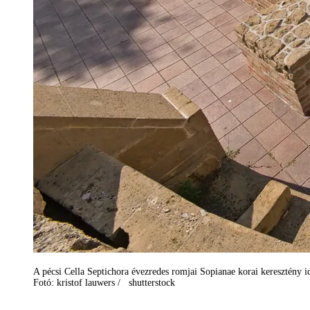
A pécsi Cella Septichora évezredes romjai Sopianae korai keresztény 
Fotó: kristof lauwers / shutterstock