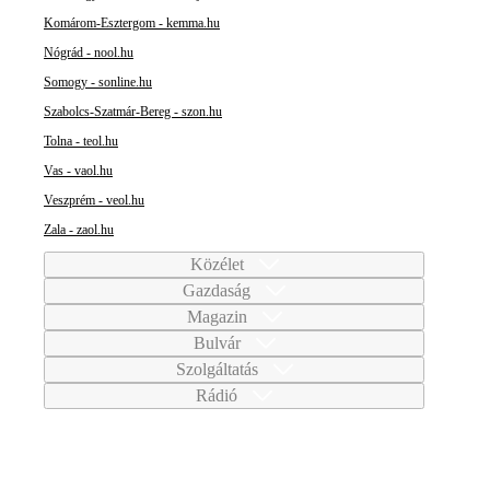
Komárom-Esztergom - kemma.hu
Nógrád - nool.hu
Somogy - sonline.hu
Szabolcs-Szatmár-Bereg - szon.hu
Tolna - teol.hu
Vas - vaol.hu
Veszprém - veol.hu
Zala - zaol.hu
Közélet
Gazdaság
Magazin
Bulvár
Szolgáltatás
Rádió