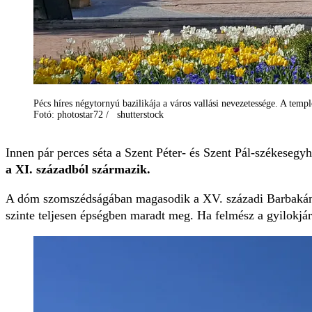
Pécs híres négytornyú bazilikája a város vallási nevezetessége. A tem
Fotó: photostar72 / shutterstock
Innen pár perces séta a Szent Péter- és Szent Pál-székesegy
a XI. századból származik.
A dóm szomszédságában magasodik a XV. századi Barbakán bá
szinte teljesen épségben maradt meg. Ha felmész a gyilokjár