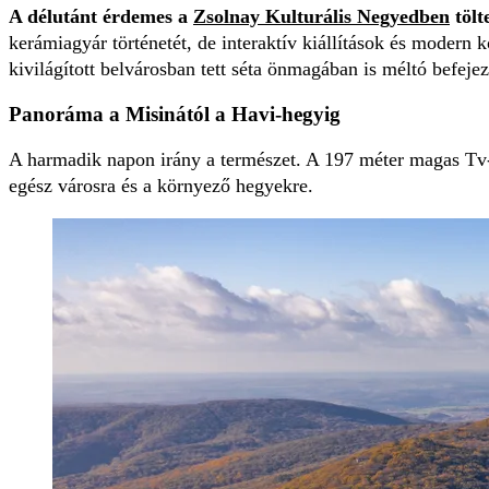
A délutánt érdemes a
Zsolnay Kulturális Negyedben
tölt
kerámiagyár történetét, de interaktív kiállítások és modern 
kivilágított belvárosban tett séta önmagában is méltó befeje
Panoráma a Misinától a Havi-hegyig
A harmadik napon irány a természet. A 197 méter magas Tv-t
egész városra és a környező hegyekre.