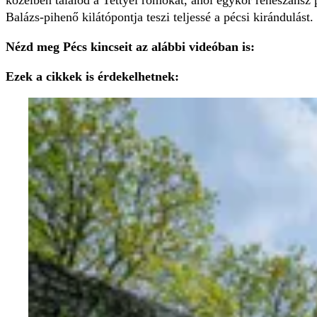
közelben találod a Tettyei romokat, ahol egykor reneszánsz 
Balázs-pihenő kilátópontja teszi teljessé a pécsi kirándulást.
Nézd meg Pécs kincseit az alábbi videóban is:
Ezek a cikkek is érdekelhetnek: