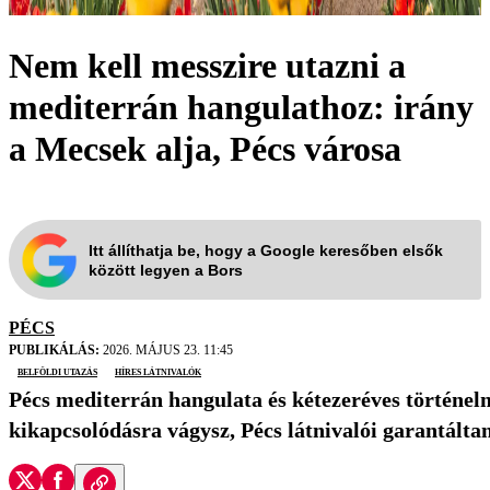
Nem kell messzire utazni a
mediterrán hangulathoz: irány
a Mecsek alja, Pécs városa
Itt állíthatja be, hogy a Google keresőben elsők
között legyen a Bors
PÉCS
PUBLIKÁLÁS:
2026. MÁJUS 23. 11:45
belföldi utazás
híres látnivalók
Pécs mediterrán hangulata és kétezeréves történelm
kikapcsolódásra vágysz, Pécs látnivalói garantálta