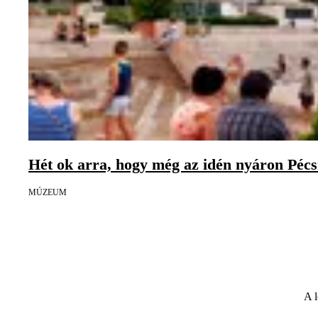
Hét ok arra, hogy még az idén nyáron Pécs
MÚZEUM
A l