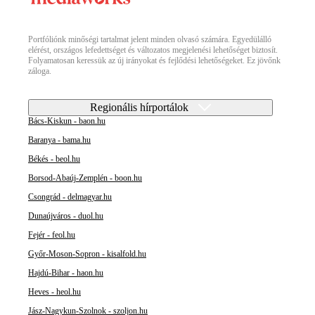
Portfóliónk minőségi tartalmat jelent minden olvasó számára. Egyedülálló
elérést, országos lefedettséget és változatos megjelenési lehetőséget biztosít.
Folyamatosan keressük az új irányokat és fejlődési lehetőségeket. Ez jövőnk
záloga.
Regionális hírportálok
Bács-Kiskun - baon.hu
Baranya - bama.hu
Békés - beol.hu
Borsod-Abaúj-Zemplén - boon.hu
Csongrád - delmagyar.hu
Dunaújváros - duol.hu
Fejér - feol.hu
Győr-Moson-Sopron - kisalfold.hu
Hajdú-Bihar - haon.hu
Heves - heol.hu
Jász-Nagykun-Szolnok - szoljon.hu