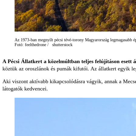
Az 1973-ban megnyílt pécsi tévé-torony Magyarország legmagasabb ép
Fotó: feelthedrone / shutterstock
A Pécsi Állatkert a közelmúltban teljes felújításon eset
köztük az oroszlánok és pumák kifutói. Az állatkert egyik 
Aki viszont aktívabb kikapcsolódásra vágyik, annak a Mecse
látogatók kedvencei.