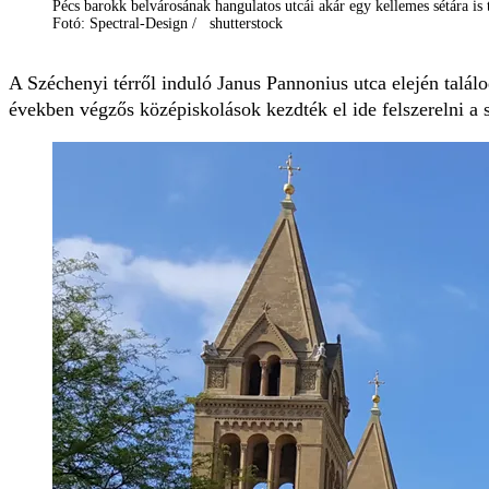
Pécs barokk belvárosának hangulatos utcái akár egy kellemes sétára is
Fotó: Spectral-Design / shutterstock
A Széchenyi térről induló Janus Pannonius utca elején találod
években végzős középiskolások kezdték el ide felszerelni a sz