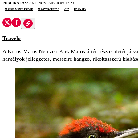
PUBLIKÁLÁS:
2022. NOVEMBER 09. 15:23
Maros-menti erdők
Magyarország
ősz
harkály
Travelo
A Körös-Maros Nemzeti Park Maros-ártér részterületét járva 
harkályok jellegzetes, messzire hangzó, rikoltásszerű kiáltás