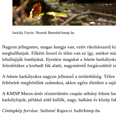
harkály Forrás: Hornok Benedek/kmnp.hu
Nagyon jellegzetes, magas hangja van, ezért rikoltásszerű ki
meghallhatjuk. Főként ősszel és télen van ez így, amikor má
lehullajtják lombjukat. Ilyenkor magukat a fekete harkályok
Jelenlétükre a korhadt fák alatti, nagyméretű forgácsokból is
A fekete harkályokra nagyon jellemző a területhűség. Télire
feltételek megfelelőek számukra, akkor egész életüket a saját
A KMNP Maros-ártér részterületén csupán néhány fekete har
harkályfajok, például zöld küllők, nagy, balkáni és közép f
Címlapkép forrása: Sallainé Kapocsi Judit/kmnp.hu