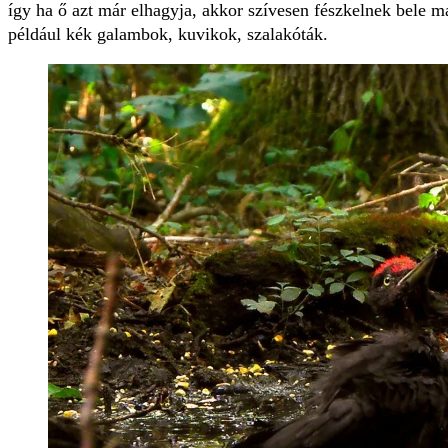
így ha ő azt már elhagyja, akkor szívesen fészkelnek bele m
például kék galambok, kuvikok, szalakóták.