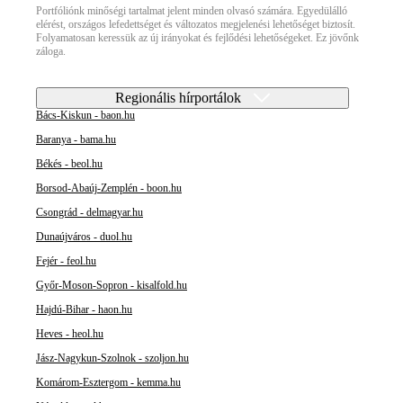
Portfóliónk minőségi tartalmat jelent minden olvasó számára. Egyedülálló
elérést, országos lefedettséget és változatos megjelenési lehetőséget biztosít.
Folyamatosan keressük az új irányokat és fejlődési lehetőségeket. Ez jövőnk
záloga.
Regionális hírportálok
Bács-Kiskun - baon.hu
Baranya - bama.hu
Békés - beol.hu
Borsod-Abaúj-Zemplén - boon.hu
Csongrád - delmagyar.hu
Dunaújváros - duol.hu
Fejér - feol.hu
Győr-Moson-Sopron - kisalfold.hu
Hajdú-Bihar - haon.hu
Heves - heol.hu
Jász-Nagykun-Szolnok - szoljon.hu
Komárom-Esztergom - kemma.hu