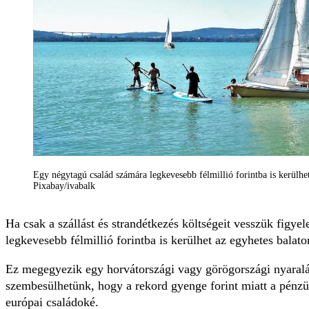
Egy négytagú család számára legkevesebb félmillió forintba is kerülhet
Pixabay/ivabalk
Ha csak a szállást és strandétkezés költségeit vesszük figy
legkevesebb félmillió forintba is kerülhet az egyhetes balato
Ez megegyezik egy horvátországi vagy görögországi nyaralás
szembesülhetünk, hogy a rekord gyenge forint miatt a pénzü
európai családoké.