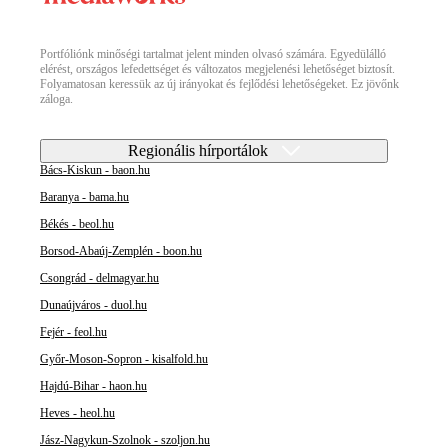
Portfóliónk minőségi tartalmat jelent minden olvasó számára. Egyedülálló
elérést, országos lefedettséget és változatos megjelenési lehetőséget biztosít.
Folyamatosan keressük az új irányokat és fejlődési lehetőségeket. Ez jövőnk
záloga.
Regionális hírportálok
Bács-Kiskun - baon.hu
Baranya - bama.hu
Békés - beol.hu
Borsod-Abaúj-Zemplén - boon.hu
Csongrád - delmagyar.hu
Dunaújváros - duol.hu
Fejér - feol.hu
Győr-Moson-Sopron - kisalfold.hu
Hajdú-Bihar - haon.hu
Heves - heol.hu
Jász-Nagykun-Szolnok - szoljon.hu