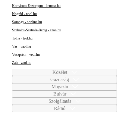
Komárom-Esztergom - kemma.hu
Nógrád - nool.hu
Somogy - sonline.hu
Szabolcs-Szatmár-Bereg - szon.hu
Tolna - teol.hu
Vas - vaol.hu
Veszprém - veol.hu
Zala - zaol.hu
Közélet
Gazdaság
Magazin
Bulvár
Szolgáltatás
Rádió