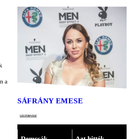
k
n a
SÁFRÁNY EMESE
légtornász
Demcsák
Azt hitték,