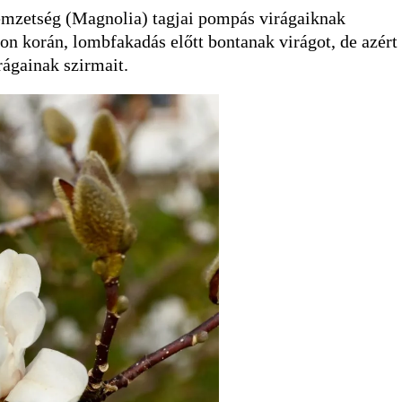
nemzetség (Magnolia) tagjai pompás virágaiknak
n korán, lombfakadás előtt bontanak virágot, de azért
rágainak szirmait.