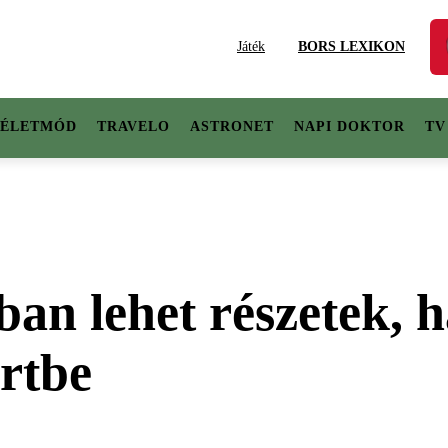
Játék
BORS LEXIKON
ÉLETMÓD
TRAVELO
ASTRONET
NAPI DOKTOR
TV
an lehet részetek, h
rtbe