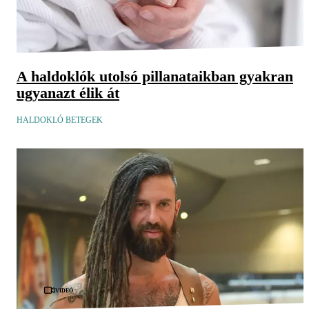
A haldoklók utolsó pillanataikban gyakran
ugyanazt élik át
HALDOKLÓ BETEGEK
Videó