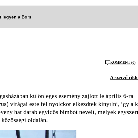
tt legyen a Bors
KOMMENT (0)
A szerző cikk
ásházában különleges esemény zajlott le április 6-ra
us) virágai este fél nyolckor elkezdtek kinyílni, így a k
növény hat darab egyidős bimbót nevelt, melyek egyszer
 közösségi oldalán.