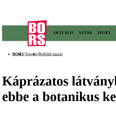
AKTUÁLIS
SZTÁR
SPORT
BORS
/
Travelo
/
Belföldi utazás
Káprázatos látványb
ebbe a botanikus ke