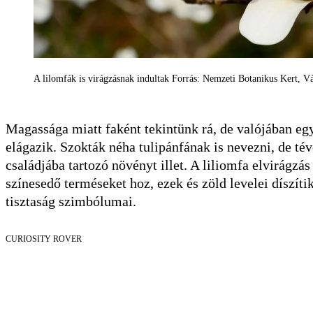
A lilomfák is virágzásnak indultak Forrás: Nemzeti Botanikus Kert, V
Magassága miatt faként tekintünk rá, de valójában egy 
elágazik. Szokták néha tulipánfának is nevezni, de té
családjába tartozó növényt illet. A liliomfa elvirágzá
színesedő terméseket hoz, ezek és zöld levelei díszíti
tisztaság szimbólumai.
CURIOSITY ROVER