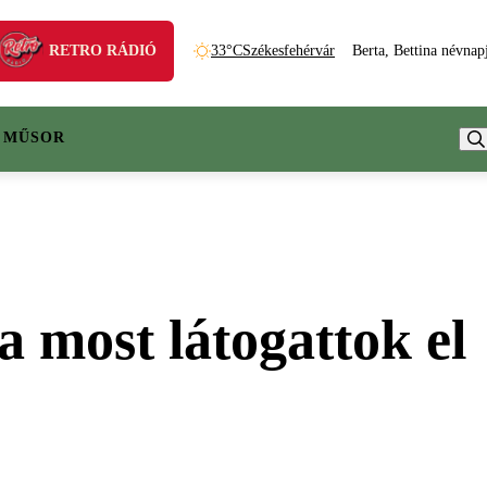
RETRO RÁDIÓ
33°C
Székesfehérvár
Berta, Bettina névnap
 MŰSOR
a most látogattok el