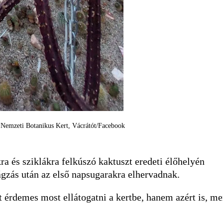
s: Nemzeti Botanikus Kert, Vácrátót/Facebook
a és sziklákra felkúszó kaktuszt eredeti élőhelyén
ágzás után az első napsugarakra elhervadnak.
 érdemes most ellátogatni a kertbe, hanem azért is, me