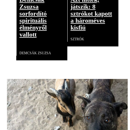
Zsuzsa
játszik: 8
sorfordító
sztrókot kapott
spirituális
a hároméves
élményről
kisfiú
vallott
SZTRÓK
Videó
DEMCSÁK ZSUZSA