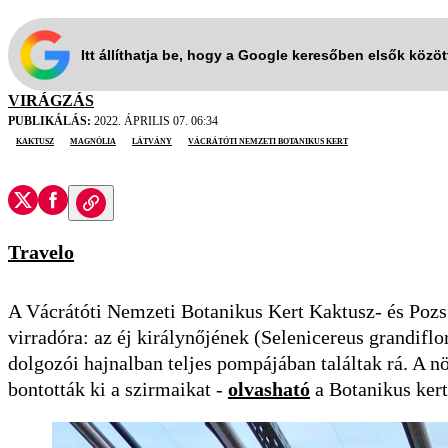
Itt állíthatja be, hogy a Google keresőben elsők közö
VIRÁGZÁS
PUBLIKÁLÁS:
2022. ÁPRILIS 07. 06:34
kaktusz
Magnólia
látvány
Vácrátóti Nemzeti Botanikus Kert
Travelo
A Vácrátóti Nemzeti Botanikus Kert Kaktusz- és Pozsg
virradóra: az éj királynőjének (Selenicereus grandiflor
dolgozói hajnalban teljes pompájában találtak rá. A 
bontották ki a szirmaikat -
olvasható
a Botanikus kert