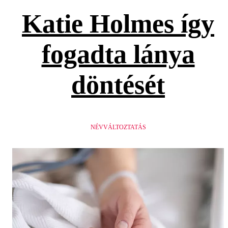
Katie Holmes így
fogadta lánya
döntését
NÉVVÁLTOZTATÁS