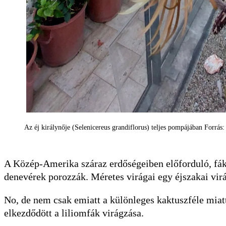
Az éj királynője (Selenicereus grandiflorus) teljes pompájában Forrá
A Közép-Amerika száraz erdőségeiben előforduló, fákr
denevérek porozzák. Méretes virágai egy éjszakai vir
No, de nem csak emiatt a különleges kaktuszféle miatt
elkezdődött a liliomfák virágzása.