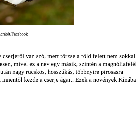
ácrátót/Facebook
cserjéről van szó, mert törzse a föld felett nem sokkal
vesen, mivel ez a név egy másik, szintén a magnóliafélé
s után nagy rücskös, hosszúkás, többnyire pirosasra
k innentől kezde a cserje ágait. Ezek a növények Kínába