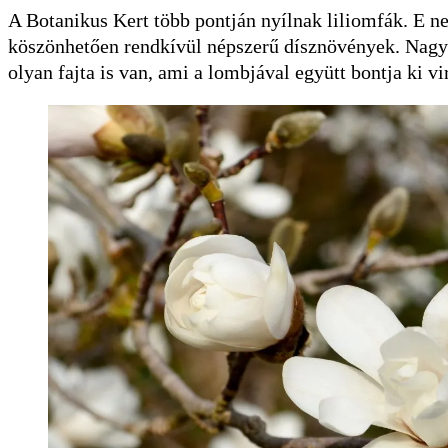
A Botanikus Kert több pontján nyílnak liliomfák. E 
köszönhetően rendkívül népszerű dísznövények. Nagyo
olyan fajta is van, ami a lombjával együtt bontja ki vi