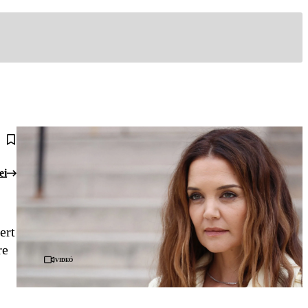
ei
ert
re
Videó