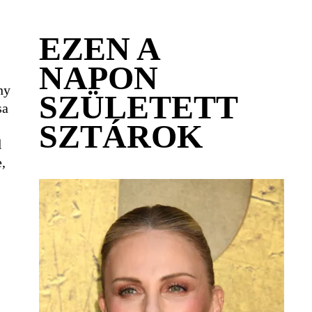
EZEN A
NAPON
ny
SZÜLETETT
sa
SZTÁROK
l
,