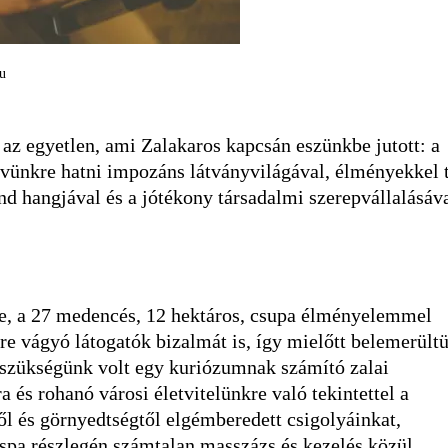
u
az egyetlen, ami Zalakaros kapcsán eszünkbe jutott: a
rvünkre hatni impozáns látványvilágával, élményekkel t
send hangjával és a jótékony társadalmi szerepvállalásáva
ze, a 27 medencés, 12 hektáros, csupa élményelemmel
sre vágyó látogatók bizalmát is, így mielőtt belemerült
 szükségünk volt egy kuriózumnak számító zalai
a és rohanó városi életvitelünkre való tekintettel a
l és görnyedtségtől elgémberedett csigolyáinkat,
spa részlegén számtalan masszázs és kezelés közül