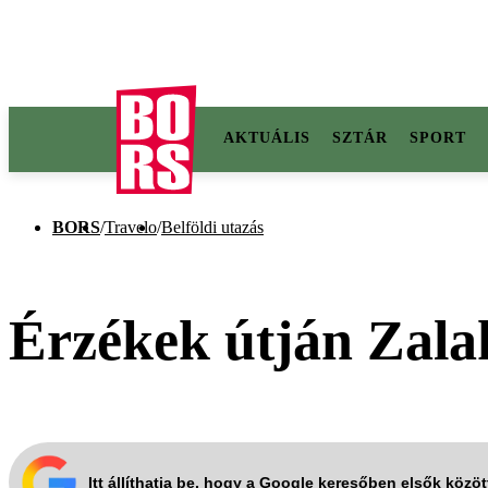
AKTUÁLIS
SZTÁR
SPORT
BORS
/
Travelo
/
Belföldi utazás
Érzékek útján Zala
Itt állíthatja be, hogy a Google keresőben elsők közö