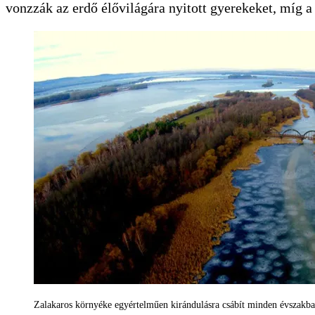
vonzzák az erdő élővilágára nyitott gyerekeket, míg a 
Zalakaros környéke egyértelműen kirándulásra csábít minden évszakban