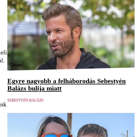
eli
l.
Videó
Egyre nagyobb a felháborodás Sebestyén
Balázs bulija miatt
SEBESTYÉN BALÁZS
ünk