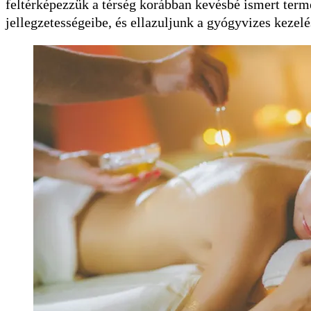
feltérképezzük a térség korábban kevésbé ismert termé
jellegzetességeibe, és ellazuljunk a gyógyvizes kezelé