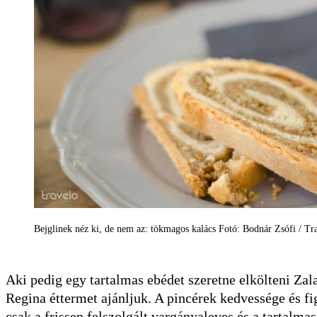
Bejglinek néz ki, de nem az: tökmagos kalács Fotó: Bodnár Zsófi / Tr
Aki pedig egy tartalmas ebédet szeretne elkölteni Zal
Regina éttermet ajánljuk. A pincérek kedvessége és f
csak a frissen felszolgált vargányaleves és a tartalm