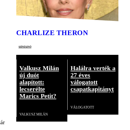
CHARLIZE THERON
színésznő
Valkusz Milán
Halálra verték a
új duót
27 éves
alapított:
válogatott
lecserélte
csapatkapitányt
Marics Petit?
Videó
VÁLOGATOTT
Videó
VALKUSZ MILÁN
kár
,