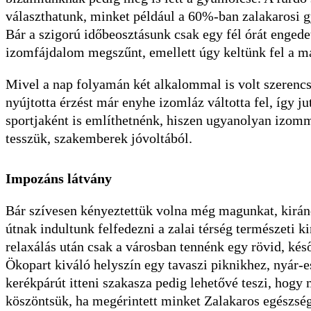
választhatunk, minket például a 60%-ban zalakarosi 
Bár a szigorú időbeosztásunk csak egy fél órát engedett
izomfájdalom megszűnt, emellett úgy keltünk fel a m
Mivel a nap folyamán két alkalommal is volt szerencsé
nyújtotta érzést már enyhe izomláz váltotta fel, így ju
sportjaként is említhetnénk, hiszen ugyanolyan izomm
tesszük, szakemberek jóvoltából.
Impozáns látvány
Bár szívesen kényeztettük volna még magunkat, kiránd
útnak indultunk felfedezni a zalai térség természeti 
relaxálás után csak a városban tennénk egy rövid, késő
Ökopart kiváló helyszín egy tavaszi piknikhez, nyár-
kerékpárút itteni szakasza pedig lehetővé teszi, hogy
köszöntsük, ha megérintett minket Zalakaros egészségt