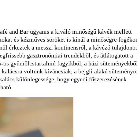
Café and Bar ugyanis a kiváló minőségű kávék mellett
xokat és kézműves söröket is kínál a minőségre fogéko
ül érkeztek a messzi kontinensről, a kávézó tulajdono
egfrissebb gasztronómiai trendekből, és átlátogatott a
%-os gyümölcstartalmú fagyikból, a házi süteményekbő
kalácsra voltunk kíváncsiak, a bejgli alakú süteményre
A kalács különlegessége, hogy egyedi fűszerezésének
ható.