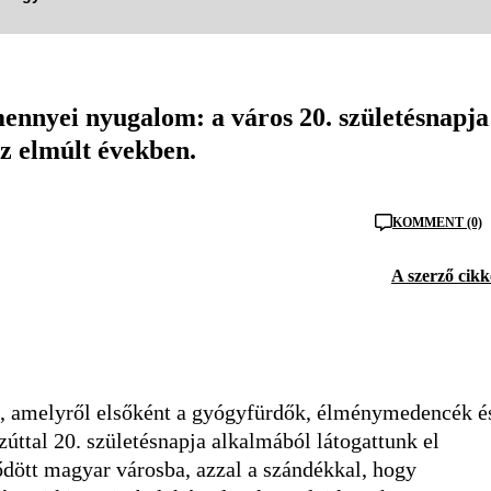
 mennyei nyugalom: a város 20. születésnapja
z elmúlt években.
KOMMENT (0)
A szerző cikk
, amelyről elsőként a gyógyfürdők, élménymedencék é
zúttal 20. születésnapja alkalmából látogattunk el
lődött magyar városba, azzal a szándékkal, hogy