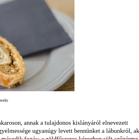
avelo
akaroson, annak a tulajdonos kislányáról elnevezett
igyelmessége ugyanúgy levett bennünket a lábunkról, a
as második fogás: a zöldfűszeres kéregben sült szűzérme