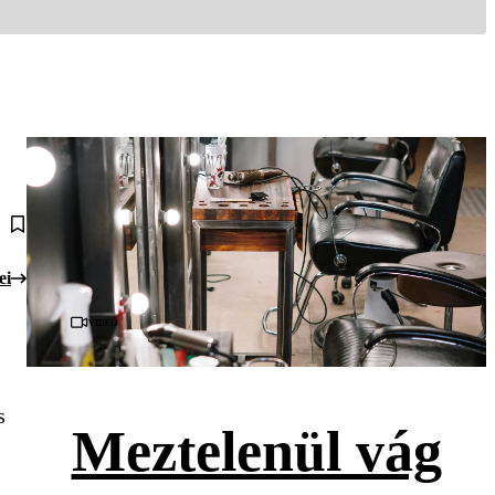
ei
Videó
s
Meztelenül vág