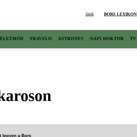
Játék
BORS LEXIKON
ÉLETMÓD
TRAVELO
ASTRONET
NAPI DOKTOR
TV
karoson
tt legyen a Bors