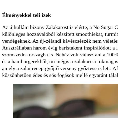
Élményekkel teli ízek
Az újhullám bizony Zalakarost is elérte, a No Sugar 
különleges hozzávalóból készített smoothiekat, turmi
vendégeknek. Az új-zélandi kávéscsészék nem véletlen
Ausztráliában három évig baristaként inspirálódott a l
szomszédos országba is. Nehéz volt választani a 100
és a hamburgerekből, mi mégis a zalakarosi tökmagos 
amely a zalai receptgyűjtő verseny győztese is lett. 
köszönhetően édes és sós fogások mellé egyaránt tálal