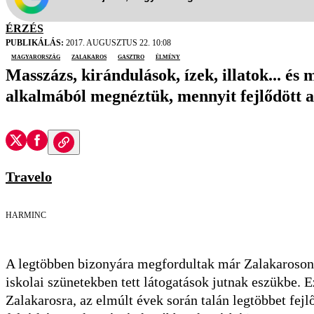
ÉRZÉS
PUBLIKÁLÁS:
2017. AUGUSZTUS 22. 10:08
Magyarország
Zalakaros
gasztro
élmény
Masszázs, kirándulások, ízek, illatok... és
alkalmából megnéztük, mennyit fejlődött a
Travelo
HARMINC
A legtöbben bizonyára megfordultak már Zalakaroson
iskolai szünetekben tett látogatások jutnak eszükbe. E
Zalakarosra, az elmúlt évek során talán legtöbbet fej