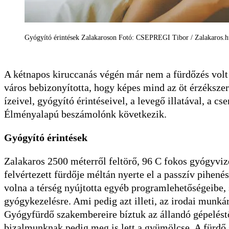
Gyógyító érintések Zalakaroson Fotó: CSEPREGI Tibor / Zalakaros.h
A kétnapos kiruccanás végén már nem a fürdőzés volt 
város bebizonyította, hogy képes mind az öt érzéksze
ízeivel, gyógyító érintéseivel, a levegő illatával, a c
Élményalapú beszámolónk következik.
Gyógyító érintések
Zalakaros 2500 méterről feltörő, 96 C fokos gyógyvi
felvértezett fürdője méltán nyerte el a passzív pihené
volna a térség nyújtotta egyéb programlehetőségeibe,
gyógykezelésre. Ami pedig azt illeti, az irodai munkár
Gyógyfürdő szakembereire bíztuk az állandó gépeléstő
bizalmunknak pedig meg is lett a gyümölcse. A fürdő 