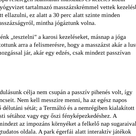
gyógyvizet tartalmazó masszázskrémmel vettek kezelés
 ellazulni, ez alatt a 30 perc alatt szinte minden
asszázságyról, mintha jógáztunk volna.
nk „tesztelni" a karosi kezeléseket, másnap a jóga
tottunk arra a felismerésre, hogy a masszázst akár a lus
ozgással jár, akár egy edzés, csak mindezt passzívan
ulásunk célja nem csupán a passzív pihenés volt, így
kincseit. Nem kell messzire menni, ha az egész napos
 délutáni sétát; a Termáltó és a nemrégiben kialakított
esti sétához vagy egy őszi fényképezkedéshez. A
 mindezt az impozáns környéket a felkelő nap sugaraiva
udatos oldala. A park égerfái alatt interaktív játékok