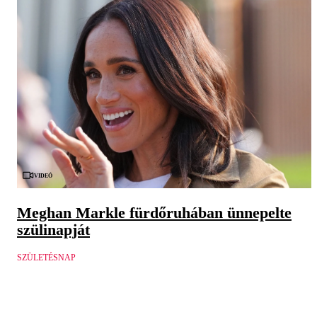
Videó
Meghan Markle fürdőruhában ünnepelte
szülinapját
SZÜLETÉSNAP