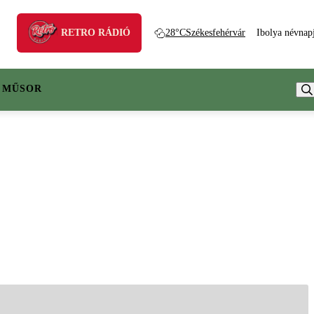
RETRO RÁDIÓ
28°C
Székesfehérvár
Ibolya névnap
 MŰSOR