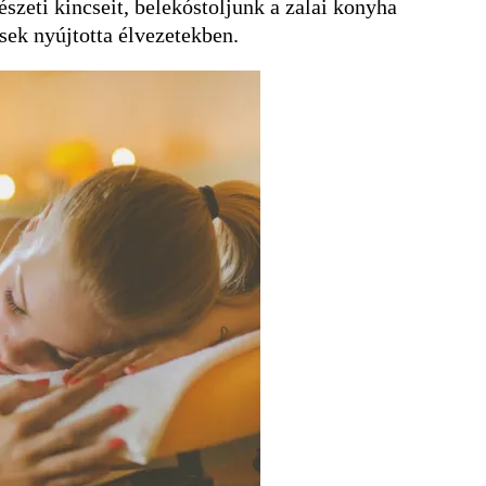
szeti kincseit, belekóstoljunk a zalai konyha
sek nyújtotta élvezetekben.