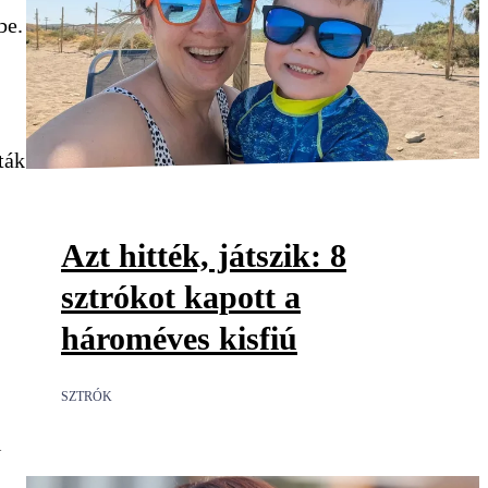
be.
ták
Azt hitték, játszik: 8
sztrókot kapott a
hároméves kisfiú
SZTRÓK
l