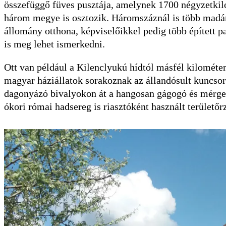
összefüggő füves pusztája, amelynek 1700 négyzetkilo
három megye is osztozik. Háromszáznál is több madár
állomány otthona, képviselőikkel pedig több épített p
is meg lehet ismerkedni.
Ott van például a Kilenclyukú hídtól másfél kilométer
magyar háziállatok sorakoznak az állandósult kuncsor
dagonyázó bivalyokon át a hangosan gágogó és mérges
ókori római hadsereg is riasztóként használt területőr