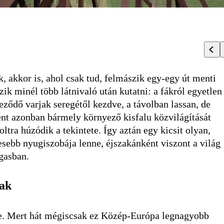
, akkor is, ahol csak tud, felmászik egy-egy út menti
ik minél több látnivaló után kutatni: a fákról egyetlen
ződő varjak seregétől kezdve, a távolban lassan, de
nt azonban bármely környező kisfalu közvilágítását
tra húzódik a tekintete. Így aztán egy kicsit olyan,
ebb nyugiszobája lenne, éjszakánként viszont a világ
gasban.
nak
re. Mert hát mégiscsak ez Közép-Európa legnagyobb