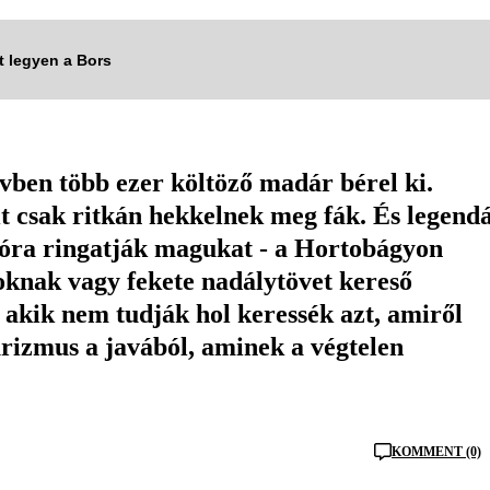
tt legyen a Bors
vben több ezer költöző madár bérel ki.
t csak ritkán hekkelnek meg fák. És legend
szóra ringatják magukat - a Hortobágyon
oknak vagy fekete nadálytövet kereső
akik nem tudják hol keressék azt, amiről
urizmus a javából, aminek a végtelen
KOMMENT (0)