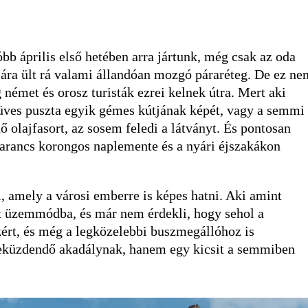
bb április első hetében arra jártunk, még csak az oda
jára ült rá valami állandóan mozgó páraréteg. De ez ne
 német és orosz turisták ezrei kelnek útra. Mert aki
 füves puszta egyik gémes kútjának képét, vagy a semmi
ő olajfasort, az sosem feledi a látványt. És pontosan
narancs korongos naplemente és a nyári éjszakákon
l, amely a városi emberre is képes hatni. Aki amint
tt üzemmódba, és már nem érdekli, hogy sehol a
ért, és még a legközelebbi buszmegállóhoz is
 leküzdendő akadálynak, hanem egy kicsit a semmiben