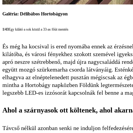
Galéria: Délibábos Hortobágyon
1/43
Egy kilátó a sok közül a 33-as főút mentén
És még ha kocsival is ered nyomába ennek az érzésnek
kilátóba, és városi fényekhez szokott szemével igyeksz
apró neszre szétrebbenő, majd újra nagycsaláddá rende
együtt mozgó szürkemarha csorda látványáig. Esténké
elhagyva az elnéptelenedett pusztán mégiscsak az égbol
mintha a Hortobágy napközben Földünk legtermészetes
legszebb LED-es izzósorát kapcsolnák fel benne a ma
Ahol a szárnyasok ott költenek, ahol akar
Távcső nélkül azonban senki ne induljon felfedezésé