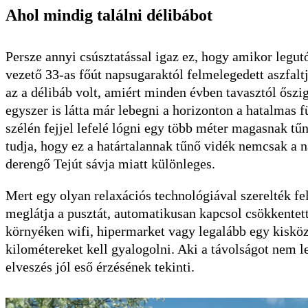
Ahol mindig találni délibábot
Persze annyi csúsztatással igaz ez, hogy amikor legutó
vezető 33-as főút napsugaraktól felmelegedett aszfalt
az a délibáb volt, amiért minden évben tavasztól őszig
egyszer is látta már lebegni a horizonton a hatalmas
szélén fejjel lefelé lógni egy több méter magasnak tűn
tudja, hogy ez a határtalannak tűnő vidék nemcsak a 
derengő Tejút sávja miatt különleges.
Mert egy olyan relaxációs technológiával szerelték fe
meglátja a pusztát, automatikusan kapcsol csökkente
környéken wifi, hipermarket vagy legalább egy kisköz
kilométereket kell gyalogolni. Aki a távolságot nem
elveszés jól eső érzésének tekinti.