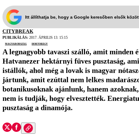
Itt állíthatja be, hogy a Google keresőben elsők közö
CITYBREAK
PUBLIKÁLÁS:
2017. ÁPRILIS 13. 15:15
Magyarország
Hortobágy
A legnagyobb tavaszi szálló, amit minden é
Hatvanezer hektárnyi füves pusztaság, ami
istállók, ahol még a lovak is magyar nóta
jártunk, amit ezúttal nem lelkes madarász
botanikusoknak ajánlunk, hanem azoknak, 
nem is tudják, hogy elvesztették. Energiat
pusztaság a dinamója.