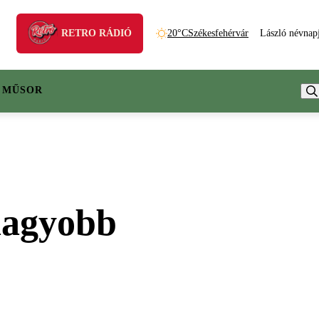
RETRO RÁDIÓ
20°C
Székesfehérvár
László névnap
 MŰSOR
gnagyobb