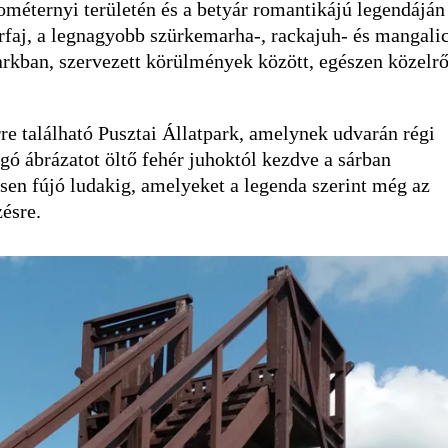
méternyi területén és a betyár romantikájú legendáján
faj, a legnagyobb szürkemarha-, rackajuh- és mangali
arkban, szervezett körülmények között, egészen közelrő
re található Pusztai Állatpark, amelynek udvarán régi
gó ábrázatot öltő fehér juhoktól kezdve a sárban
en fújó ludakig, amelyeket a legenda szerint még az
zésre.