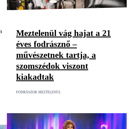
Videó
m
Meztelenül vág hajat a 21
éves fodrásznő –
művészetnek tartja, a
szomszédok viszont
kiakadtak
FODRÁSZOK MEZTELENÜL