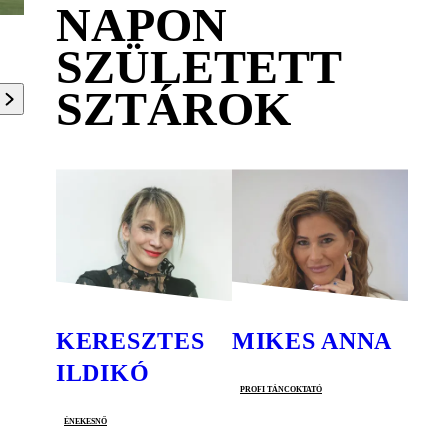
NAPON
SZÜLETETT
SZTÁROK
KERESZTES
MIKES ANNA
ILDIKÓ
profi táncoktató
énekesnő