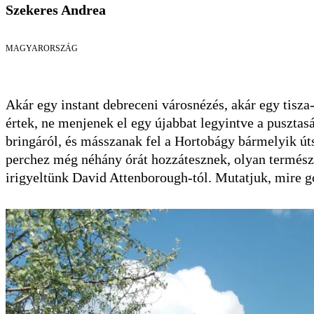
Szekeres Andrea
MAGYARORSZÁG
Akár egy instant debreceni városnézés, akár egy tisza
értek, ne menjenek el egy újabbat legyintve a pusztasá
bringáról, és másszanak fel a Hortobágy bármelyik úts
perchez még néhány órát hozzátesznek, olyan termész
irigyeltünk David Attenborough-tól. Mutatjuk, mire 