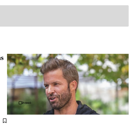
ás
Videó