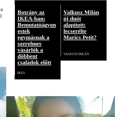
ca
Botrány az
Valkusz Milán
l
IKEA-ban:
új duót
Bemutatóágyon
alapított:
estek
lecserélte
egymásnak a
Marics Petit?
szerelmes
Videó
vásárlók a
VALKUSZ MILÁN
döbbent
családok előtt
IKEA