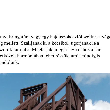
-tavi bringatúra vagy egy hajdúszoboszlói wellness vég
g mellett. Szálljanak ki a kocsiból, ugorjanak le a
zéli kilátójába. Meglátják, megéri. Ha ehhez a pár
etközeli harmóniában lehet részük, amit mindig is
gondolunk.