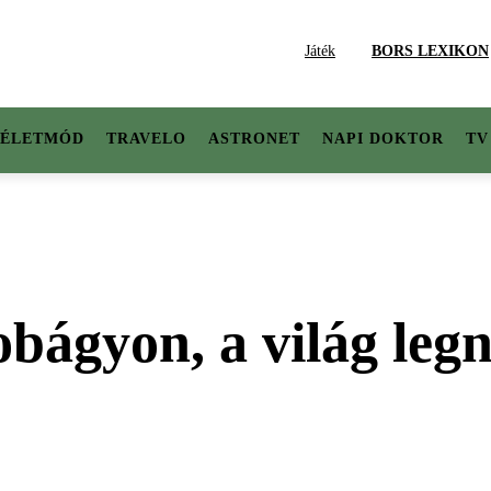
Játék
BORS LEXIKON
ÉLETMÓD
TRAVELO
ASTRONET
NAPI DOKTOR
TV
obágyon, a világ le