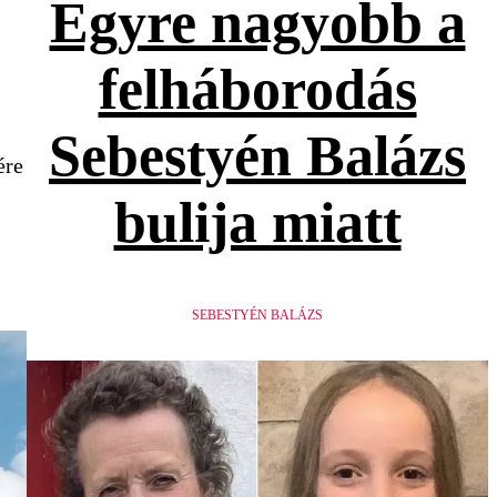
Egyre nagyobb a
felháborodás
Sebestyén Balázs
ére
bulija miatt
SEBESTYÉN BALÁZS