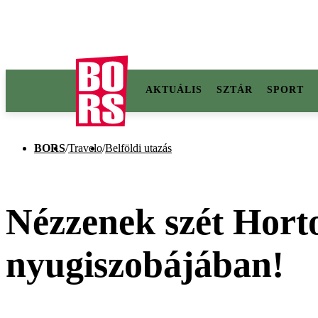
AKTUÁLIS
SZTÁR
SPORT
BORS
/
Travelo
/
Belföldi utazás
Nézzenek szét Hort
nyugiszobájában!