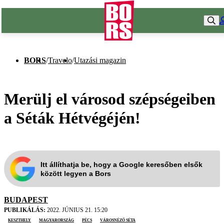
BORS
/
Travelo
/
Utazási magazin
Merülj el városod szépségeiben
a Séták Hétvégéjén!
Itt állíthatja be, hogy a Google keresőben elsők
között legyen a Bors
BUDAPEST
PUBLIKÁLÁS:
2022. JÚNIUS 21. 15:20
Keszthely
Magyarország
Pécs
városnéző séta