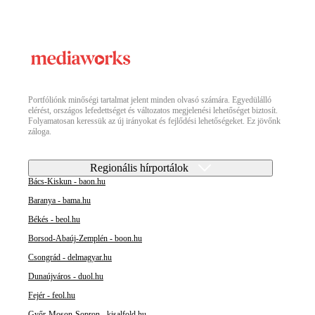
Portfóliónk minőségi tartalmat jelent minden olvasó számára. Egyedülálló
elérést, országos lefedettséget és változatos megjelenési lehetőséget biztosít.
Folyamatosan keressük az új irányokat és fejlődési lehetőségeket. Ez jövőnk
záloga.
Regionális hírportálok
Bács-Kiskun - baon.hu
Baranya - bama.hu
Békés - beol.hu
Borsod-Abaúj-Zemplén - boon.hu
Csongrád - delmagyar.hu
Dunaújváros - duol.hu
Fejér - feol.hu
Győr-Moson-Sopron - kisalfold.hu