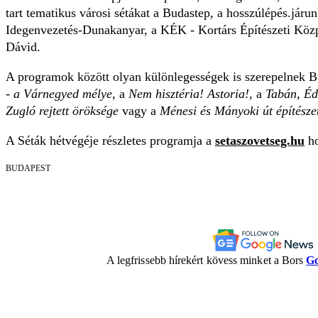
tart tematikus városi sétákat a Budastep, a hosszúlépés.járu
Idegenvezetés-Dunakanyar, a KÉK - Kortárs Építészeti Köz
Dávid.
A programok között olyan különlegességek is szerepelnek 
- a Várnegyed mélye
, a
Nem hisztéria! Astoria!
, a
Tabán, Éd
Zugló rejtett öröksége
vagy a
Ménesi és Mányoki út építésze
A Séták hétvégéje részletes programja a
setaszovetseg.hu
ho
BUDAPEST
A legfrissebb hírekért kövess minket a Bors
Go