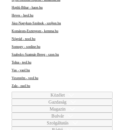
Hajdú-Bihar - haon.hu
Heves - heol.hu
Jász-Nagykun-Szolnok - szoljon.hu
Komárom-Esztergom - kemma.hu
Nógrád - nool.hu
Somogy - sonline.hu
Szabolcs-Szatmár-Bereg - szon.hu
Tolna - teol.hu
Vas - vaol.hu
Veszprém - veol.hu
Zala - zaol.hu
Közélet
Gazdaság
Magazin
Bulvár
Szolgáltatás
Rádió