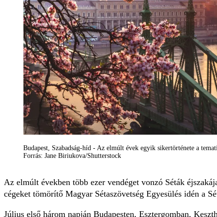
Budapest, Szabadság-híd - Az elmúlt évek egyik sikertörténete a temat
Forrás: Jane Biriukova/Shutterstock
Az elmúlt években több ezer vendéget vonzó Séták éjszakája
cégeket tömörítő Magyar Sétaszövetség Egyesülés idén a Sét
Július első három napján Budapesten, Esztergomban, Keszt