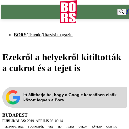
BORS
/
Travelo
/
Utazási magazin
Ezekről a helyekről kitiltották
a cukrot és a tejet is
Itt állíthatja be, hogy a Google keresőben elsők
között legyen a Bors
BUDAPEST
PUBLIKÁLÁS:
2019. ÁPRILIS 08. 09:14
elhivatottság
fogyasztók
USA
tej
tiltás
cukor
kávézó
gasztro