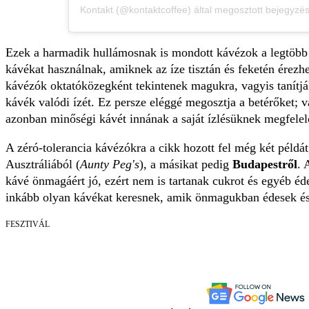
Kontakt (@kontaktcoffee) által megosztott bejegyzé
Ezek a harmadik hullámosnak is mondott kávézok a legtöbb
kávékat használnak, amiknek az íze tisztán és feketén érezhe
kávézók oktatóközegként tekintenek magukra, vagyis tanítjá
kávék valódi ízét. Ez persze eléggé megosztja a betérőket; van
azonban minőségi kávét innának a saját ízlésüknek megfelel
A zéró-tolerancia kávézókra a cikk hozott fel még két példát
Ausztráliából (
Aunty Peg's
), a másikat pedig
Budapestről
.
kávé önmagáért jó, ezért nem is tartanak cukrot és egyéb é
inkább olyan kávékat keresnek, amik önmagukban édesek és
FESZTIVÁL