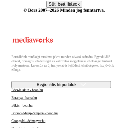
Süti beállítások
© Bors 2007–2026 Minden jog fenntartva.
Portfóliónk minőségi tartalmat jelent minden olvasó számára. Egyedülálló
elérést, országos lefedettséget és változatos megjelenési lehetőséget biztosít.
Folyamatosan keressük az új irányokat és fejlődési lehetőségeket. Ez jövőnk
záloga.
Regionális hírportálok
Bács-Kiskun - baon.hu
Baranya - bama.hu
Békés - beol.hu
Borsod-Abaúj-Zemplén - boon.hu
Csongrád - delmagyar.hu