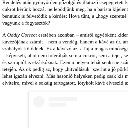
Rendelés után gyönyörűen gőzölgő és illatozó csepegtetett ká
cukrot kérünk hozzá, ne lepődjünk meg, ha a barista kijelen
bennünk is felvetődik a kérdés: Hova tűnt, a „hogy szeretné
vagyunk a fogyasztók?
A
Oddly Correct
esetében azonban – amiről egyébként kider
kávézójának számít – nem a vendég, hanem a kávé az úr, am
szabályok kötődnek. Ez a kávézó azt a fajta magas minőség
– képviseli, ahol nem tolerálják sem a cukrot, sem a tejet, se
és sziruptól is elzárkóznak. Ezen a helyen tehát senki ne sz
tetején. Az ok pedig az, hogy „hitvallásuk" szerint a jó pö
lehet igazán élvezni. Más hasonló helyeken pedig csak kis 
elvitelre, mivel a sokáig tartogatott, lötykölt kávé elveszíti