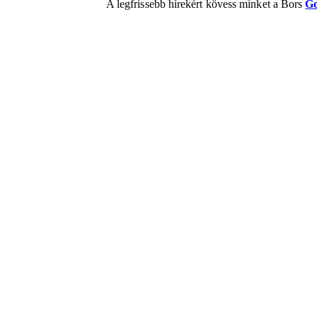
A legfrissebb hírekért kövess minket a Bors
Go