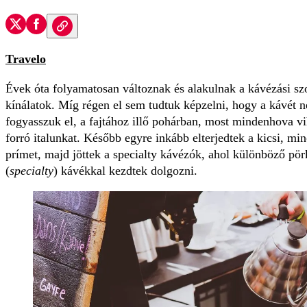
Travelo
Évek óta folyamatosan változnak és alakulnak a kávézási s
kínálatok. Míg régen el sem tudtuk képzelni, hogy a kávét 
fogyasszuk el, a fajtához illő pohárban, most mindenhova v
forró italunkat. Később egyre inkább elterjedtek a kicsi, minő
prímet, majd jöttek a specialty kávézók, ahol különböző pö
(
specialty
) kávékkal kezdtek dolgozni.