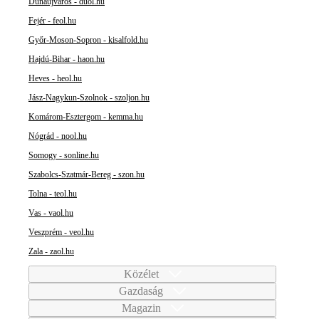
Dunaújváros - duol.hu
Fejér - feol.hu
Győr-Moson-Sopron - kisalfold.hu
Hajdú-Bihar - haon.hu
Heves - heol.hu
Jász-Nagykun-Szolnok - szoljon.hu
Komárom-Esztergom - kemma.hu
Nógrád - nool.hu
Somogy - sonline.hu
Szabolcs-Szatmár-Bereg - szon.hu
Tolna - teol.hu
Vas - vaol.hu
Veszprém - veol.hu
Zala - zaol.hu
Közélet
Gazdaság
Magazin