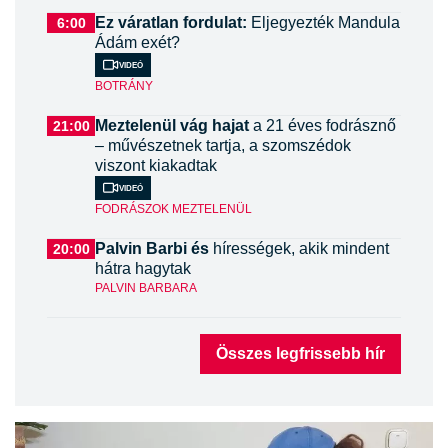
Ez váratlan fordulat:
Eljegyezték Mandula
6:00
Ádám exét?
Videó
BOTRÁNY
Meztelenül vág hajat
a 21 éves fodrásznő
21:00
– művészetnek tartja, a szomszédok
viszont kiakadtak
Videó
FODRÁSZOK MEZTELENÜL
Palvin Barbi és
hírességek, akik mindent
20:00
hátra hagytak
PALVIN BARBARA
Összes legfrissebb hír