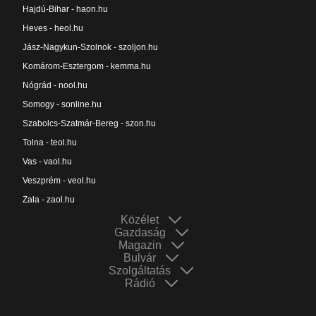
Hajdú-Bihar - haon.hu
Heves - heol.hu
Jász-Nagykun-Szolnok - szoljon.hu
Komárom-Esztergom - kemma.hu
Nógrád - nool.hu
Somogy - sonline.hu
Szabolcs-Szatmár-Bereg - szon.hu
Tolna - teol.hu
Vas - vaol.hu
Veszprém - veol.hu
Zala - zaol.hu
Közélet
Gazdaság
Magazin
Bulvár
Szolgáltatás
Rádió