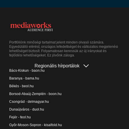
Portfóliónk minőségi tartalmat jelent minden olvasó számára.
Egyedülálló elérést, országos lefedettséget és változatos megjelenési
lehetőséget biztosít. Folyamatosan keressük az új irányokat és
fejlődési lehetőségeket. Ez jövőnk záloga.
Regionális hírportálok
Bács-Kiskun - baon.hu
Baranya - bama.hu
Békés - beol.hu
Borsod-Abaúj-Zemplén - boon.hu
Csongrád - delmagyar.hu
Dunaújváros - duol.hu
Fejér - feol.hu
Győr-Moson-Sopron - kisalfold.hu