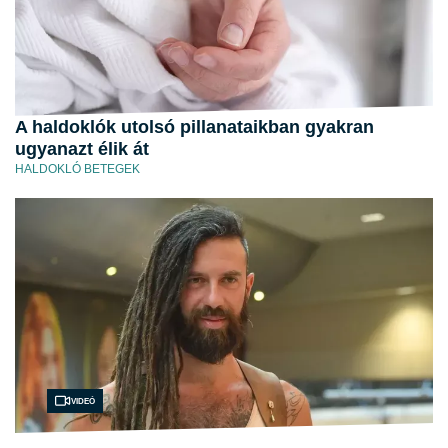
A haldoklók utolsó pillanataikban gyakran
ugyanazt élik át
HALDOKLÓ BETEGEK
Videó