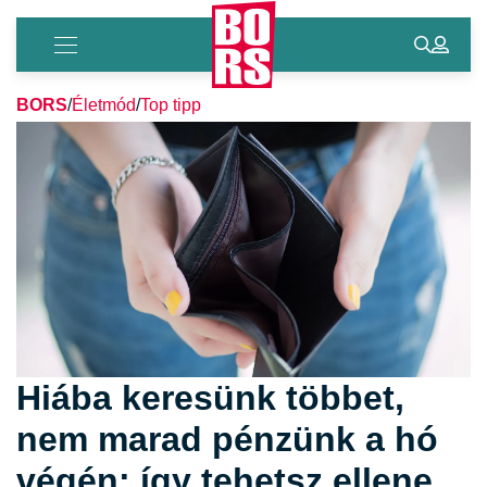
BORS
/
Életmód
/
Top tipp
Hiába keresünk többet,
nem marad pénzünk a hó
végén: így tehetsz ellene