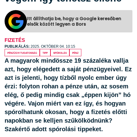
Itt állíthatja be, hogy a Google keresőben
elsők között legyen a Bors
FIZETÉS
PUBLIKÁLÁS:
2025. OKTÓBER 04. 10:15
pénzügyi tudatosság
tipp
spórolás
pénz
A magyarok mindössze 19 százaléka vallja
azt, hogy elégedett a saját pénzügyeivel. Ez
azt is jelenti, hogy tízből nyolc ember úgy
érzi: folyton rohan a pénze után, az sosem
elég, ő pedig mindig csak „éppen kijön” hó
végére. Vajon miért van ez így, és hogyan
spórolhatunk okosan, hogy a fizetés előtti
napokban se kelljen szűkölködnünk?
Szakértő adott spórolási tippeket.