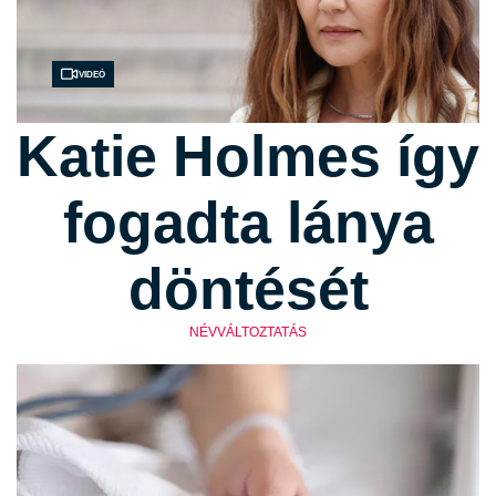
Videó
Katie Holmes így
fogadta lánya
döntését
NÉVVÁLTOZTATÁS