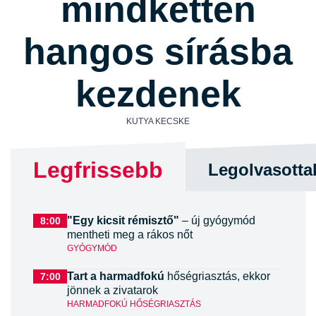
mindketten
hangos sírásba
kezdenek
KUTYA KECSKE
Legfrissebb
Legolvasotta
"Egy kicsit rémisztő"
– új gyógymód
8:00
mentheti meg a rákos nőt
GYÓGYMÓD
Tart a harmadfokú
hőségriasztás, ekkor
7:00
jönnek a zivatarok
HARMADFOKÚ HŐSÉGRIASZTÁS