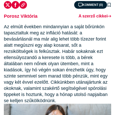
KOMMENT (0)
Porosz Viktória
A szerző cikkei
Az elmúlt években mindannyian a saját bőrünkön
tapasztaltuk meg az infláció hatását: a
bevásárlásnál ma már alig lehet több tízezer forint
alatt megúszni egy alap kosarat, sőt a
rezsiköltségek is felkúsztak. Habár sokaknak ezt
ellensúlyozandó a keresete is több, a bérek
általában nem nőnek olyan ütemben, mint a
kiadások, így hó végén sokan érezhetik úgy, hogy
szinte semmivel sem marad több pénzük, mint egy
vagy két évvel ezelőtt. Cikkünkben utánajártunk az
okoknak, valamint szakértő segítségével spórolási
tippeket is hoztunk, hogy a hónap utolsó napjaiban
se kelljen szűkölködnünk.