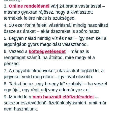
Online rendelésnél
várj 24 órát a vásárlással –
másnap gyakran rájössz, hogy a kiválasztott
termékek felére nincs is szükséged.
10 ezer forint feletti vásárlásnál mindig hasonlítsd
össze az árakat – akár tízezreket is spórolhatsz.
Legyen nálad mindig víz és nasi – így nem kell a
legdrágább gyors megoldást választanod.
Vezesd a
költségvetésedet
– már az is
rengeteget számít, ha átlátod, mire megy el a
pénzed.
A nagyobb élményeket, utazásokat foglald le, a
jegyeket vedd meg előre – így jóval olcsóbb.
Tartsd be az „egy be-egy ki” szabályt – ha veszel
egy újat, egy régit adj vagy adományozz el.
Mondd le a
nem használt előfizetéseidet
–
sokszor észrevétlenül fizetünk olyasmiért, amit már
nem használunk.