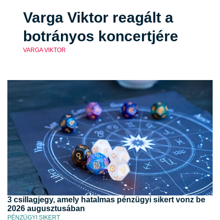
Varga Viktor reagált a
botrányos koncertjére
VARGA VIKTOR
3 csillagjegy, amely hatalmas pénzügyi sikert vonz be
2026 augusztusában
PÉNZÜGYI SIKERT