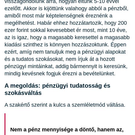
visszagondolunk arra, hogyan éltünk 5-10 évvel
ezelőtt. Akkor is kijöttünk valahogy abból a pénzből,
amiből most már képtelenségnek éreznénk a
megélhetést. Habár ehhez hozzátartozik, hogy 200
ezer forint sokkal kevesebbet ér most, mint 10 éve,
az is igaz, hogy a magasabb keresettel a magasabb
kiadási szinthez is könnyen hozzászoktunk. Éppen
ezért, amíg nem tanuljuk meg a pénzügyi alapokat
és a tudatos szokásokat, nem írjuk át a hozott
pénzügyi mintáinkat, addig bármennyit is keresünk,
mindig kevésnek fogjuk érezni a bevételünket.
A megoldás: pénzügyi tudatosság és
szokásváltás
A szakértő szerint a kulcs a szemléletmód váltása.
Nem a pénz mennyisége a döntő, hanem az,