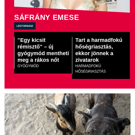
SÁFRÁNY EMESE
légtornász
"Egy kicsit
Tart a harmadfokú
rémisztő" – új
hőségriasztás,
gyógymód mentheti
ekkor jönnek a
meg a rákos nőt
zivatarok
GYÓGYMÓD
HARMADFOKÚ
HŐSÉGRIASZTÁS