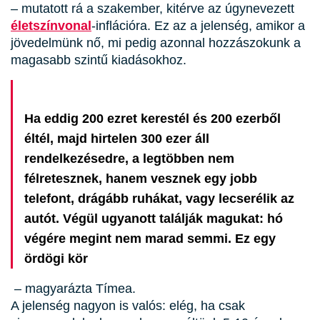
– mutatott rá a szakember, kitérve az úgynevezett
életszínvonal
-inflációra. Ez az a jelenség, amikor a
jövedelmünk nő, mi pedig azonnal hozzászokunk a
magasabb szintű kiadásokhoz.
Ha eddig 200 ezret kerestél és 200 ezerből
éltél, majd hirtelen 300 ezer áll
rendelkezésedre, a legtöbben nem
félretesznek, hanem vesznek egy jobb
telefont, drágább ruhákat, vagy lecserélik az
autót. Végül ugyanott találják magukat: hó
végére megint nem marad semmi. Ez egy
ördögi kör
– magyarázta Tímea.
A jelenség nagyon is valós: elég, ha csak