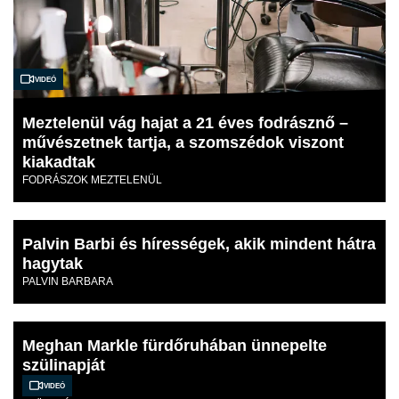
Videó
Meztelenül vág hajat a 21 éves fodrásznő –
művészetnek tartja, a szomszédok viszont
kiakadtak
FODRÁSZOK MEZTELENÜL
Palvin Barbi és hírességek, akik mindent hátra
hagytak
PALVIN BARBARA
Meghan Markle fürdőruhában ünnepelte
szülinapját
Videó