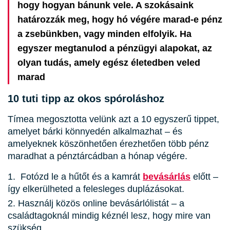
hogy hogyan bánunk vele. A szokásaink
határozzák meg, hogy hó végére marad-e pénz
a zsebünkben, vagy minden elfolyik. Ha
egyszer megtanulod a pénzügyi alapokat, az
olyan tudás, amely egész életedben veled
marad
10 tuti tipp az okos spóroláshoz
Tímea megosztotta velünk azt a 10 egyszerű tippet,
amelyet bárki könnyedén alkalmazhat – és
amelyeknek köszönhetően érezhetően több pénz
maradhat a pénztárcádban a hónap végére.
Fotózd le a hűtőt és a kamrát
bevásárlás
előtt –
így elkerülheted a felesleges duplázásokat.
Használj közös online bevásárlólistát – a
családtagoknál mindig kéznél lesz, hogy mire van
szükség.