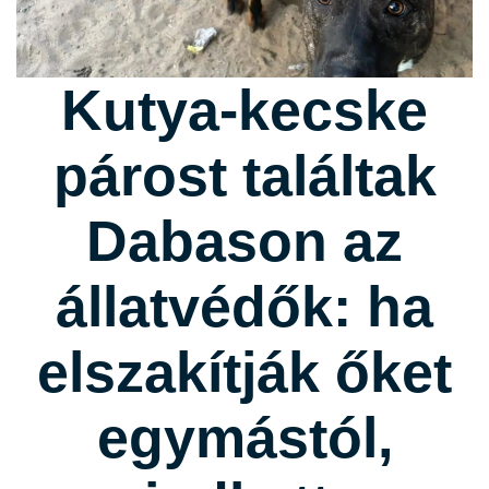
Kutya-kecske
párost találtak
Dabason az
állatvédők: ha
elszakítják őket
egymástól,