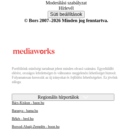
Moderálási szabályzat
Hírlevél
Süti beállítások
© Bors 2007–2026 Minden jog fenntartva.
Portfóliónk minőségi tartalmat jelent minden olvasó számára. Egyedülálló
elérést, országos lefedettséget és változatos megjelenési lehetőséget biztosít.
Folyamatosan keressük az új irányokat és fejlődési lehetőségeket. Ez jövőnk
záloga.
Regionális hírportálok
Bács-Kiskun - baon.hu
Baranya - bama.hu
Békés - beol.hu
Borsod-Abaúj-Zemplén - boon.hu