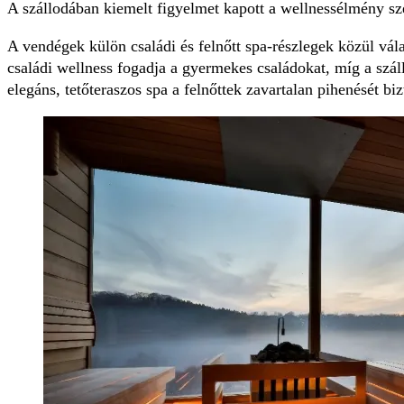
A szállodában kiemelt figyelmet kapott a wellnessélmény s
A vendégek külön családi és felnőtt spa-részlegek közül vál
családi wellness fogadja a gyermekes családokat, míg a szál
elegáns, tetőteraszos spa a felnőttek zavartalan pihenését biz