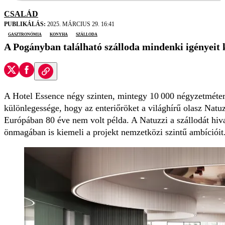
CSALÁD
PUBLIKÁLÁS:
2025. MÁRCIUS 29. 16:41
gasztronómia
konyha
szálloda
A Pogányban található szálloda mindenki igényeit k
A Hotel Essence négy szinten, mintegy 10 000 négyzetmétere
különlegessége, hogy az enteriőröket a világhírű olasz Nat
Európában 80 éve nem volt példa. A Natuzzi a szállodát hiva
önmagában is kiemeli a projekt nemzetközi szintű ambícióit