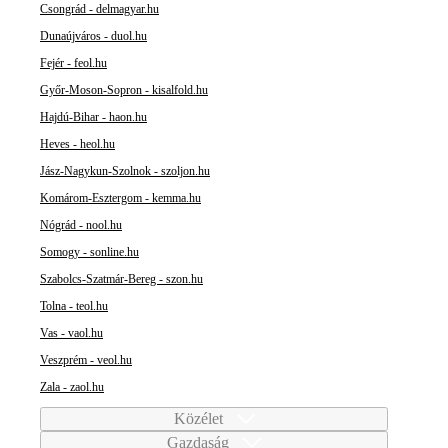
Csongrád - delmagyar.hu
Dunaújváros - duol.hu
Fejér - feol.hu
Győr-Moson-Sopron - kisalfold.hu
Hajdú-Bihar - haon.hu
Heves - heol.hu
Jász-Nagykun-Szolnok - szoljon.hu
Komárom-Esztergom - kemma.hu
Nógrád - nool.hu
Somogy - sonline.hu
Szabolcs-Szatmár-Bereg - szon.hu
Tolna - teol.hu
Vas - vaol.hu
Veszprém - veol.hu
Zala - zaol.hu
Közélet
Gazdaság