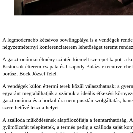
A legmodernebb kétsávos bowlingpálya is a vendégek rendel
négyzetméternyi konferenciaterem lehetőséget teremt rende
A gasztronómiai élmény szintén kiemelt szerepet kapott a k
Kistücsök étterem csapata és Csapody Balázs executive chef v
borász, Bock József felel.
A vendégek külön éttermi terek közül választhatnak: a gyer
egyaránt megtalálhatják a számukra ideális étkezési környeze
gasztronómia és a borkultúra nem pusztán szolgáltatás, ha
szerethetővé teszi a helyet.
A szálloda működésének alapfilozófiája a fenntarthatóság. 
gyümölcsfát telepítettek, a termés pedig a szálloda saját ko