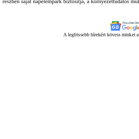
részben saját napelempark biztosítja, a környezettudatos műk
A legfrissebb hírekért kövess minket 