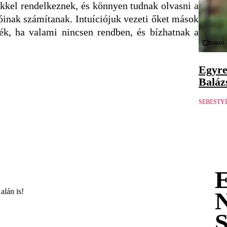
zékkel rendelkeznek, és könnyen tudnak olvasni a
zóinak számítanak. Intuíciójuk vezeti őket mások
k, ha valami nincsen rendben, és bízhatnak a
Videó
Egyre
Balázs
SEBESTY
alán is!