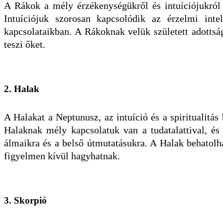
A Rákok a mély érzékenységükről és intuíciójukról
Intuíciójuk szorosan kapcsolódik az érzelmi inte
kapcsolataikban. A Rákoknak velük született adottság
teszi őket.
2. Halak
A Halakat a Neptunusz, az intuíció és a spiritualitás
Halaknak mély kapcsolatuk van a tudatalattival, és
álmaikra és a belső útmutatásukra. A Halak behatolh
figyelmen kívül hagyhatnak.
3. Skorpió