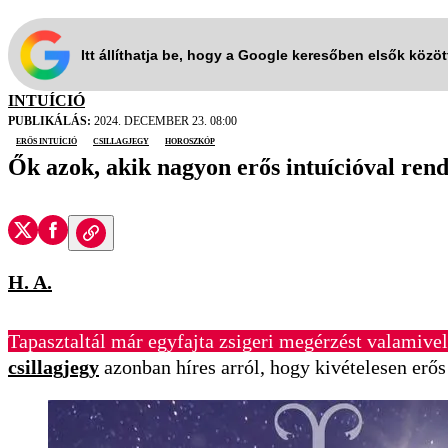
Itt állíthatja be, hogy a Google keresőben elsők közö
INTUÍCIÓ
PUBLIKÁLÁS:
2024. DECEMBER 23. 08:00
erős intuíció
csillagjegy
horoszkóp
Ők azok, akik nagyon erős intuícióval ren
H. A.
Tapasztaltál már egyfajta zsigeri megérzést valamive
csillagjegy
azonban híres arról, hogy kivételesen erős