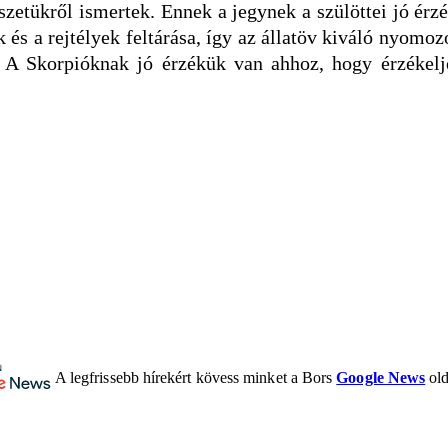
észetükről ismertek. Ennek a jegynek a szülöttei jó ér
k és a rejtélyek feltárása, így az állatöv kiváló nyomo
A Skorpióknak jó érzékük van ahhoz, hogy érzékeljé
A legfrissebb hírekért kövess minket a Bors
Google News
old