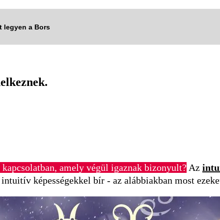
tt legyen a Bors
delkeznek.
l kapcsolatban, amely végül igaznak bizonyult?
Az
intu
 intuitív képességekkel bír - az alábbiakban most ezek