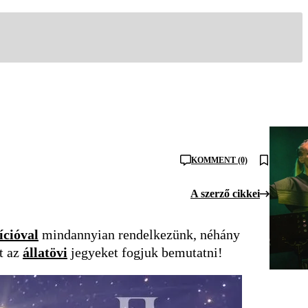
KOMMENT (0)
A szerző cikkei
ícióval
mindannyian rendelkezünk, néhány
et az
állatövi
jegyeket fogjuk bemutatni!