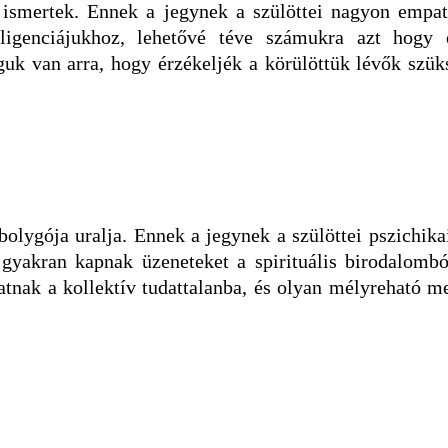
 ismertek. Ennek a jegynek a szülöttei nagyon empa
lligenciájukhoz, lehetővé téve számukra azt hogy 
uk van arra, hogy érzékeljék a körülöttük lévők szüksé
 bolygója uralja. Ennek a jegynek a szülöttei pszichik
 gyakran kapnak üzeneteket a spirituális birodalombó
atnak a kollektív tudattalanba, és olyan mélyreható 