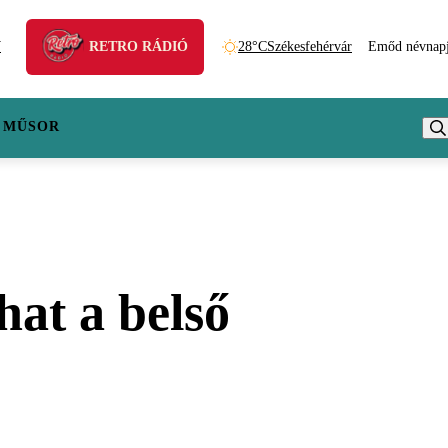
N
RETRO RÁDIÓ
28°C
Székesfehérvár
Emőd névnap
 MŰSOR
hat a belső