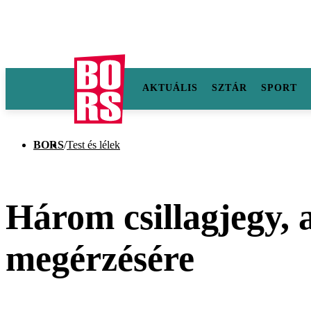
AKTUÁLIS
SZTÁR
SPORT
BORS
/
Test és lélek
Három csillagjegy, 
megérzésére