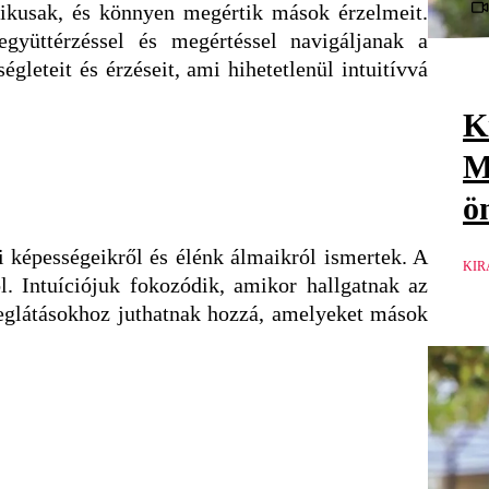
tikusak, és könnyen megértik mások érzelmeit.
együttérzéssel és megértéssel navigáljanak a
gleteit és érzéseit, ami hihetetlenül intuitívvá
K
M
ö
ai képességeikről és élénk álmaikról ismertek. A
KIR
l. Intuíciójuk fokozódik, amikor hallgatnak az
meglátásokhoz juthatnak hozzá, amelyeket mások