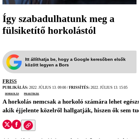
Így szabadulhatunk meg a
fülsiketítő horkolástól
Itt állíthatja be, hogy a Google keresőben elsők
között legyen a Bors
FRISS
PUBLIKÁLÁS:
2022. JÚLIUS 13. 09:00
/
FRISSÍTÉS:
2022. JÚLIUS 13. 15:05
horkolás
praktikák
A horkolás nemcsak a horkoló számára lehet egészs
akik éjjelente közelről hallgatják, hiszen ők sem 