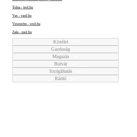
Tolna - teol.hu
Vas - vaol.hu
Veszprém - veol.hu
Zala - zaol.hu
Közélet
Gazdaság
Magazin
Bulvár
Szolgáltatás
Rádió