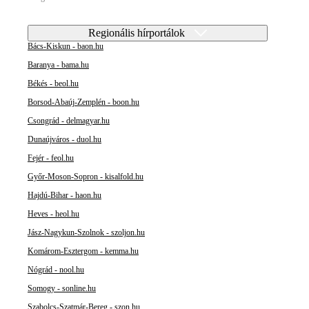
Regionális hírportálok
Bács-Kiskun - baon.hu
Baranya - bama.hu
Békés - beol.hu
Borsod-Abaúj-Zemplén - boon.hu
Csongrád - delmagyar.hu
Dunaújváros - duol.hu
Fejér - feol.hu
Győr-Moson-Sopron - kisalfold.hu
Hajdú-Bihar - haon.hu
Heves - heol.hu
Jász-Nagykun-Szolnok - szoljon.hu
Komárom-Esztergom - kemma.hu
Nógrád - nool.hu
Somogy - sonline.hu
Szabolcs-Szatmár-Bereg - szon.hu