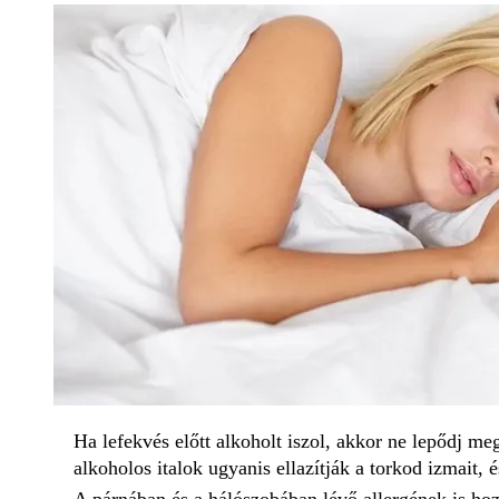
Ha lefekvés előtt alkoholt iszol, akkor ne lepődj me
alkoholos italok ugyanis ellazítják a torkod izmait, é
A párnában és a hálószobában lévő allergének is ho