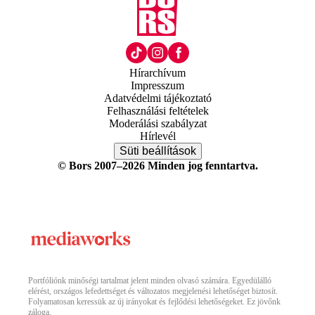
Hírarchívum
Impresszum
Adatvédelmi tájékoztató
Felhasználási feltételek
Moderálási szabályzat
Hírlevél
Süti beállítások
© Bors 2007–2026 Minden jog fenntartva.
Portfóliónk minőségi tartalmat jelent minden olvasó számára. Egyedülálló
elérést, országos lefedettséget és változatos megjelenési lehetőséget biztosít.
Folyamatosan keressük az új irányokat és fejlődési lehetőségeket. Ez jövőnk
záloga.