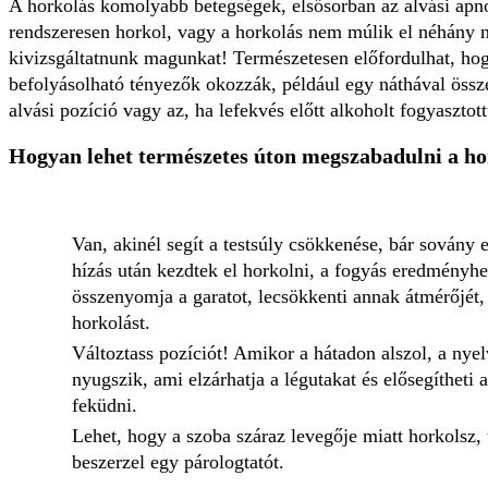
A horkolás komolyabb betegségek, elsősorban az alvási
apn
rendszeresen horkol, vagy a horkolás nem múlik el néhány 
kivizsgáltatnunk magunkat! Természetesen előfordulhat, hog
befolyásolható tényezők okozzák, például egy náthával össz
alvási pozíció vagy az, ha lefekvés előtt alkoholt fogyasztot
Hogyan lehet természetes úton megszabadulni a ho
Van, akinél segít a testsúly csökkenése, bár sovány
hízás után kezdtek el horkolni, a fogyás eredményhe
összenyomja a garatot, lecsökkenti annak átmérőjét, 
horkolást.
Változtass pozíciót! Amikor a hátadon alszol, a nye
nyugszik, ami elzárhatja a légutakat és elősegítheti a
feküdni.
Lehet, hogy a szoba száraz levegője miatt horkolsz,
beszerzel egy párologtatót.