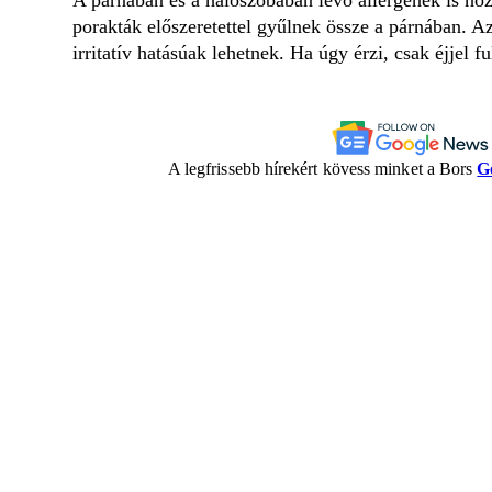
porakták előszeretettel gyűlnek össze a párnában. A
irritatív hatásúak lehetnek. Ha úgy érzi, csak éjjel f
A legfrissebb hírekért kövess minket a Bors
G