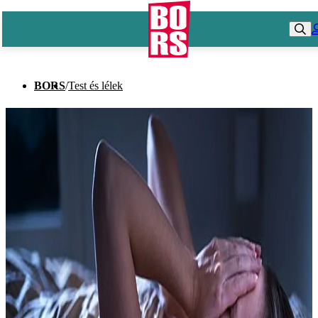
BORS
/
Test és lélek