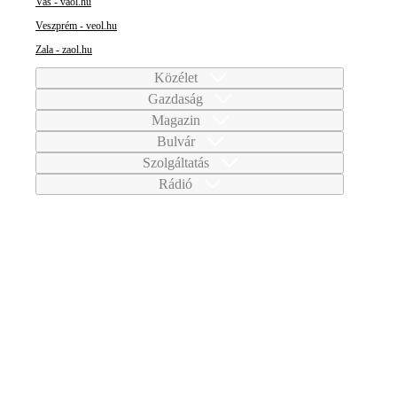
Vas - vaol.hu
Veszprém - veol.hu
Zala - zaol.hu
Közélet
Gazdaság
Magazin
Bulvár
Szolgáltatás
Rádió