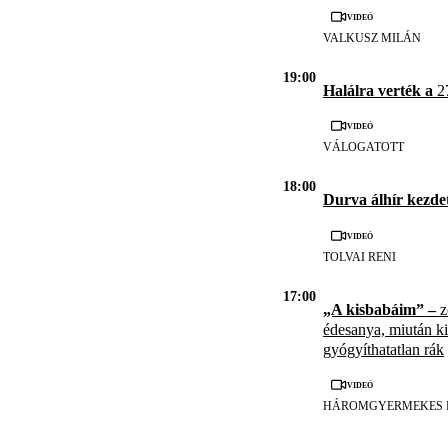
Videó
VALKUSZ MILÁN
19:00
Halálra verték a
27
Videó
VÁLOGATOTT
18:00
Durva álhír kezde
Videó
TOLVAI RENI
17:00
„A kisbabáim” –
z
édesanya, miután kid
gyógyíthatatlan rák
Videó
HÁROMGYERMEKES 