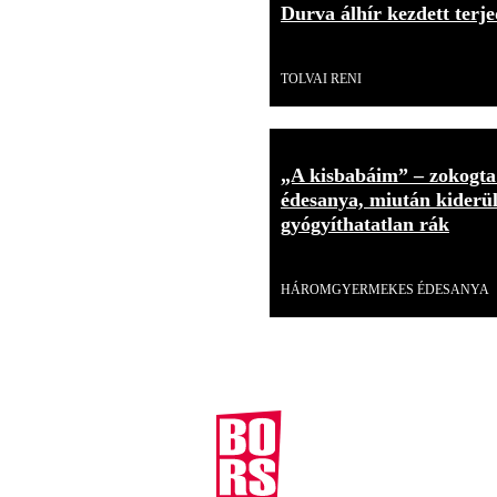
Durva álhír kezdett terje
Videó
TOLVAI RENI
„A kisbabáim” – zokogt
édesanya, miután kiderült
gyógyíthatatlan rák
Videó
HÁROMGYERMEKES ÉDESANYA