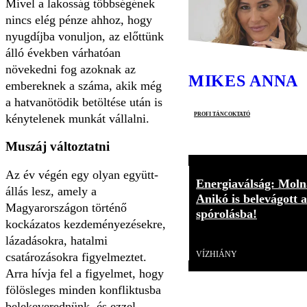
Mivel a lakosság többségének
nincs elég pénze ahhoz, hogy
nyugdíjba vonuljon, az előttünk
álló években várhatóan
növekedni fog azoknak az
MIKES ANNA
embereknek a száma, akik még
a hatvanötödik betöltése után is
profi táncoktató
kénytelenek munkát vállalni.
Muszáj változtatni
Az év végén egy olyan együtt­
Energiaválság: Moln
állás lesz, amely a
Anikó is belevágott a
Magyarországon történő
spórolásba!
kockázatos kezdeményezésekre,
lázadásokra, hatalmi
Videó
VÍZHIÁNY
csatározásokra figyelmeztet.
Arra hívja fel a figyelmet, hogy
fölösleges minden konfliktusba
belekeverednünk, és ezzel