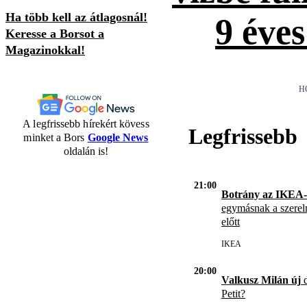
Ha több kell az átlagosnál!
9 éves
Keresse a Borsot a
Magazinokkal!
H
A legfrissebb hírekért kövess
Legfrissebb
minket a Bors
Google News
oldalán is!
21:00
Botrány az IKEA-
egymásnak a szerel
előtt
IKEA
20:00
Valkusz Milán új
d
Petit?