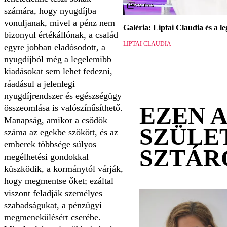
Galéria
számára, hogy nyugdíjba
vonuljanak, mivel a pénz nem
Galéria: Liptai Claudia és a l
bizonyul értékállónak, a család
LIPTAI CLAUDIA
egyre jobban eladósodott, a
nyugdíjból még a legelemibb
kiadásokat sem lehet fedezni,
ráadásul a jelenlegi
nyugdíjrendszer és egészségügy
EZEN 
összeomlása is valószínűsíthető.
Manapság, amikor a csődök
SZÜLE
száma az egekbe szökött, és az
emberek többsége súlyos
SZTÁR
megélhetési gondokkal
küszködik, a kormánytól várják,
hogy megmentse őket; ezáltal
viszont feladják személyes
szabadságukat, a pénzügyi
megmenekülésért cserébe.