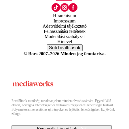
Hírarchívum
Impresszum
Adatvédelmi tájékoztató
Felhasználási feltételek
Moderálási szabályzat
Hírlevél
Süti beállítások
© Bors 2007–2026 Minden jog fenntartva.
Portfóliónk minőségi tartalmat jelent minden olvasó számára. Egyedülálló
elérést, országos lefedettséget és változatos megjelenési lehetőséget biztosít.
Folyamatosan keressük az új irányokat és fejlődési lehetőségeket. Ez jövőnk
záloga.
Regionális hírportálok