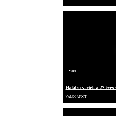
Videó
Halálra verték a 27 éves 
VÁLOGATOTT