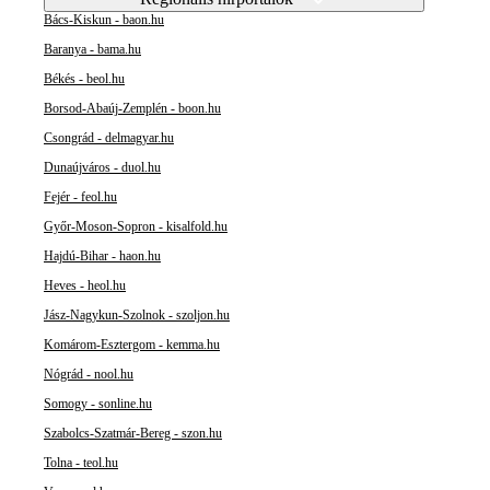
Bács-Kiskun - baon.hu
Baranya - bama.hu
Békés - beol.hu
Borsod-Abaúj-Zemplén - boon.hu
Csongrád - delmagyar.hu
Dunaújváros - duol.hu
Fejér - feol.hu
Győr-Moson-Sopron - kisalfold.hu
Hajdú-Bihar - haon.hu
Heves - heol.hu
Jász-Nagykun-Szolnok - szoljon.hu
Komárom-Esztergom - kemma.hu
Nógrád - nool.hu
Somogy - sonline.hu
Szabolcs-Szatmár-Bereg - szon.hu
Tolna - teol.hu