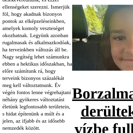
ellenségeket szerezni. Ismerjük
föl, hogy akadnak bizonyos
pontok az elképzeléseinkben,
amelyek komoly veszteséget
okozhatnak. Legyünk azonban
rugalmasak és alkalmazkodóak,
ha terveinkben változás áll be.
Nagy segítség lehet számunkra
ebben a hektikus időszakban, ha
előre számítunk rá, hogy
terveink bizonyos százalékát
meg kell változtatnunk. Év
Borzalma
végén fontos lenne végrehajtani
néhány gyökeres változtatást
derültek
életünk legfontosabb területein,
s hidat építenünk a múlt és a
jelen, az ifjabb és az idősebb
vízbe ful
nemzedék között.