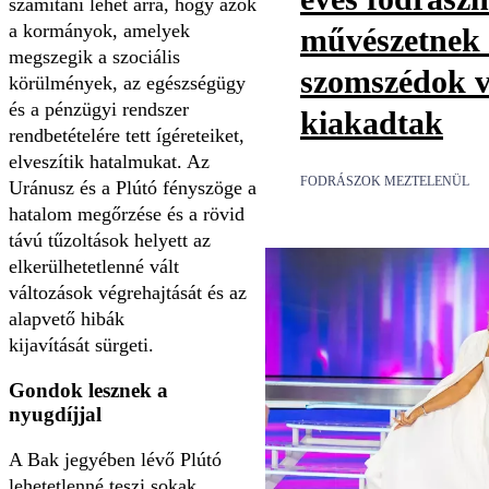
számítani lehet arra, hogy azok
a kormányok, amelyek
művészetnek t
megszegik a szociális
szomszédok v
körülmények, az egészségügy
és a pénzügyi rendszer
kiakadtak
rendbetételére tett ígéreteiket,
elveszítik hatalmukat. Az
FODRÁSZOK MEZTELENÜL
Uránusz és a Plútó fényszöge a
hatalom megőrzése és a rövid
távú tűzoltások helyett az
elkerülhetetlenné vált
változások végrehajtását és az
alapvető hibák
kijavítását sürgeti.
Gondok lesznek a
nyugdíjjal
A Bak jegyében lévő Plútó
lehetetlenné teszi sokak