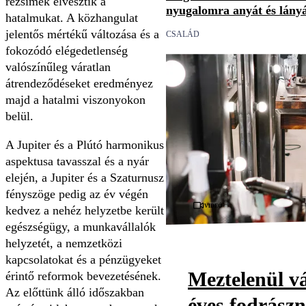
rezsimek elvesztik a
nyugalomra anyát és lány
hatalmukat. A közhangulat
jelentős mértékű változása és a
CSALÁD
fokozódó elégedetlenség
valószínűleg váratlan
átrendeződéseket eredményez
majd a hatalmi viszonyokon
belül.
A Jupiter és a Plútó harmonikus
aspektusa tavasszal és a nyár
elején, a Jupiter és a Szaturnusz
fényszöge pedig az év végén
Videó
kedvez a nehéz helyzetbe került
egészségügy, a munkavállalók
helyzetét, a nemzetközi
kapcsolatokat és a pénzügyeket
Meztelenül vá
érintő reformok bevezetésének.
Az előttünk álló időszakban
éves fodrászn