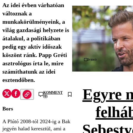
Az idei évben várhatóan
változnak a
munkakörülményeink, a
világ gazdasági helyzete is
átalakul, a politikában
pedig egy aktív időszak
köszönt ránk. Papp Gréti
Videó
asztrológus írta le, mire
számíthatunk az idei
esztendőben.
Egyre 
KOMMENT
(0)
felhá
Bors
A Plútó 2008-tól 2024-ig a Bak
Sebesty
jegyén halad keresztül, ami a