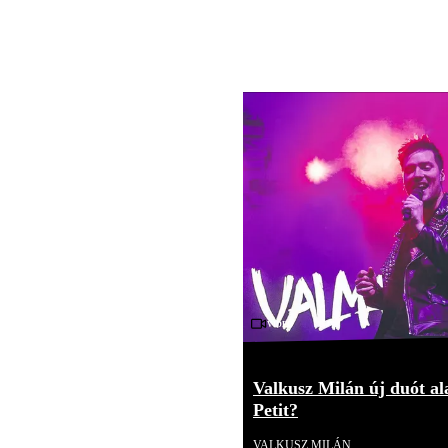
Videó
Valkusz Milán új duót ala
Petit?
VALKUSZ MILÁN