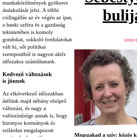
munkakörülmények gyökeres
bulij
átalakulását jelzi. A többi
csillagállás az év végén az ipar,
a banki szféra és a gazdaság
tekintetében is komoly
gondokat, sokkoló fordulatokat
SEBES
vált ki, sőt politikai
szempontból is nagyon aktív
időszakra számíthatunk.
Kedvező változások
is jönnek
Az elkövetkező időszakban
átélünk majd néhány elsöprő
változást, és nagy a
valószínűsége annak is, hogy
bizonyos kormányok és
szilárdan megalapozott
Megszakad a szív: közös 