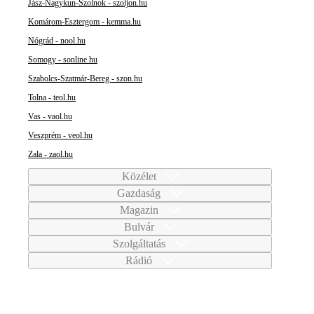
Jász-Nagykun-Szolnok - szoljon.hu
Komárom-Esztergom - kemma.hu
Nógrád - nool.hu
Somogy - sonline.hu
Szabolcs-Szatmár-Bereg - szon.hu
Tolna - teol.hu
Vas - vaol.hu
Veszprém - veol.hu
Zala - zaol.hu
Közélet
Gazdaság
Magazin
Bulvár
Szolgáltatás
Rádió