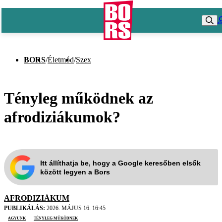
BORS
/
Életmód
/
Szex
Tényleg működnek az
afrodiziákumok?
Itt állíthatja be, hogy a Google keresőben elsők
között legyen a Bors
AFRODIZIÁKUM
PUBLIKÁLÁS:
2026. MÁJUS 16. 16:45
agyunk
tényleg működnek