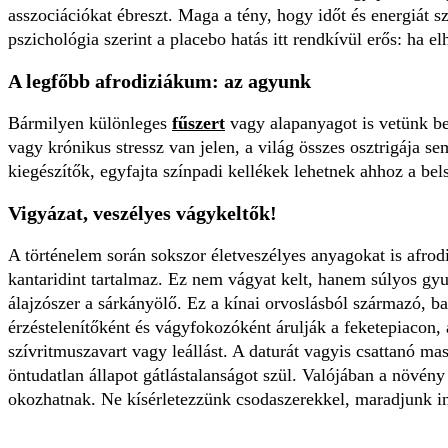
asszociációkat ébreszt. Maga a tény, hogy időt és energiát s
pszichológia szerint a placebo hatás itt rendkívül erős: ha 
A legfőbb afrodiziákum: az agyunk
Bármilyen különleges
fűszert
vagy alapanyagot is vetünk be,
vagy krónikus stressz van jelen, a világ összes osztrigája s
kiegészítők, egyfajta színpadi kellékek lehetnek ahhoz a bel
Vigyázat, veszélyes vágykeltők!
A történelem során sokszor életveszélyes anyagokat is afrodi
kantaridint tartalmaz. Ez nem vágyat kelt, hanem súlyos gyu
álajzószer a sárkányölő. Ez a kínai orvoslásból származó, 
érzéstelenítőként és vágyfokozóként árulják a feketepiacon,
szívritmuszavart vagy leállást. A daturát vagyis csattanó ma
öntudatlan állapot gátlástalanságot szül. Valójában a növén
okozhatnak. Ne kísérletezzünk csodaszerekkel, maradjunk ink