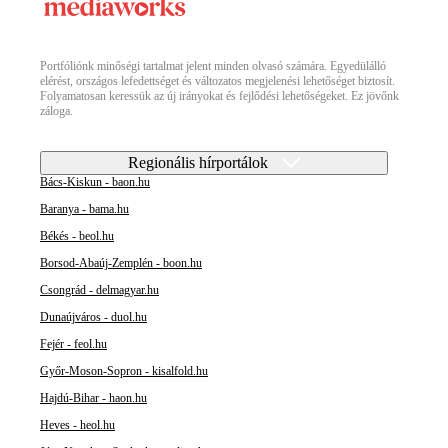
Portfóliónk minőségi tartalmat jelent minden olvasó számára. Egyedülálló
elérést, országos lefedettséget és változatos megjelenési lehetőséget biztosít.
Folyamatosan keressük az új irányokat és fejlődési lehetőségeket. Ez jövőnk
záloga.
Regionális hírportálok
Bács-Kiskun - baon.hu
Baranya - bama.hu
Békés - beol.hu
Borsod-Abaúj-Zemplén - boon.hu
Csongrád - delmagyar.hu
Dunaújváros - duol.hu
Fejér - feol.hu
Győr-Moson-Sopron - kisalfold.hu
Hajdú-Bihar - haon.hu
Heves - heol.hu