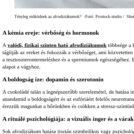
Tényleg működnek az afrodiziákumok? -Fotó: Prostock-studio / Shut
A kémia ereje: vérbőség és hormonok
A
valódi, fizikai szinten ható afrodiziákumok
többsége a k
tágítják az ereket és fokozzák a vérbőséget, ami közvetetten
a tesztoszterontermeléshez és a spermiumok egészségéhez. E
alapot a vágyhoz.
A boldogság íze: dopamin és szerotonin
A csokoládé talán a legnépszerűbb szerelemétel, de hatása 
anandamid a boldogságért és az eufóriáért felelős neurotrans
érezzük magunkat a bőrünkben és csökken a stressz-szintünk, 
A rituálé pszichológiája: a vizuális inger és a vára
Sok afrodiziákum hatása tisztán szimbolikus vagy pszichológ