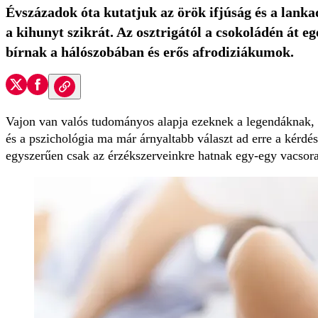
Évszázadok óta kutatjuk az örök ifjúság és a lanka
a kihunyt szikrát. Az osztrigától a csokoládén át eg
bírnak a hálószobában és erős afrodiziákumok.
Vajon van valós tudományos alapja ezeknek a legendáknak, 
és a pszichológia ma már árnyaltabb választ ad erre a kérd
egyszerűen csak az érzékszerveinkre hatnak egy-egy vacsora