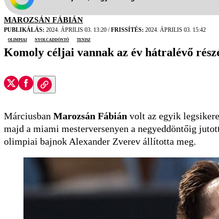
MAROZSÁN FÁBIÁN
PUBLIKÁLÁS:
2024. ÁPRILIS 03. 13:20
/
FRISSÍTÉS:
2024. ÁPRILIS 03. 15:42
olimpiai
nyolcaddöntő
tenisz
Komoly céljai vannak az év hátralévő rés
Márciusban
Marozsán Fábián
volt az egyik legsiker
majd a miami mesterversenyen a negyeddöntőig jutott,
olimpiai bajnok Alexander Zverev állította meg.