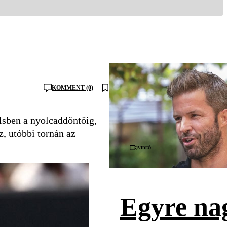
KOMMENT (0)
sben a nyolcaddöntőig,
, utóbbi tornán az
Videó
Egyre na