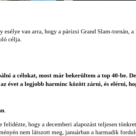
ly esélye van arra, hogy a párizsi Grand Slam-tornán, 
ló célja.
álni a célokat, most már bekerültem a top 40-be. D
az évet a legjobb harminc között zárni, és elérni, h
án
.
e felidézte, hogy a decemberi alapozást teljesen tönkre
ítményén nem látszott meg, januárban a harmadik forduló