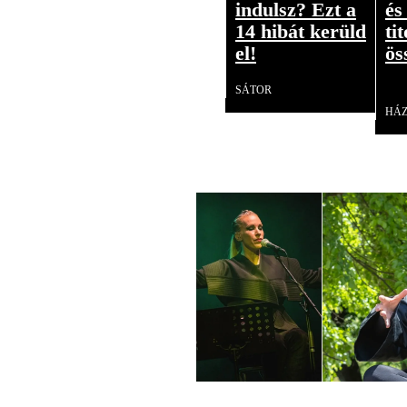
indulsz? Ezt a
és
14 hibát kerüld
ti
el!
ös
SÁTOR
HÁ