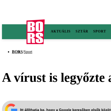
AKTUÁLIS
SZTÁR
SPORT
BORS
/
Sport
A vírust is legyőzte
Itt állíthatja be, hogy a Google keresőben elsők közö