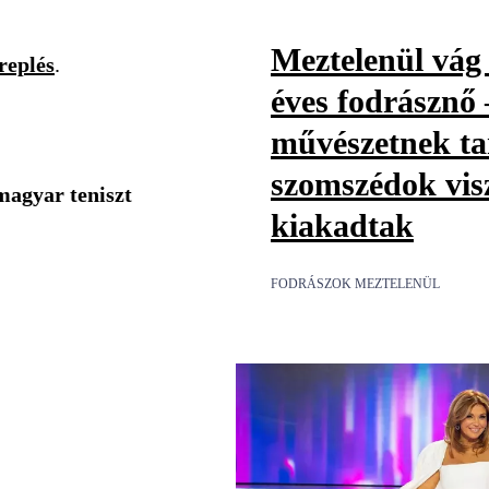
Meztelenül vág 
ereplés
.
éves fodrásznő 
művészetnek tar
szomszédok vis
magyar teniszt
kiakadtak
FODRÁSZOK MEZTELENÜL