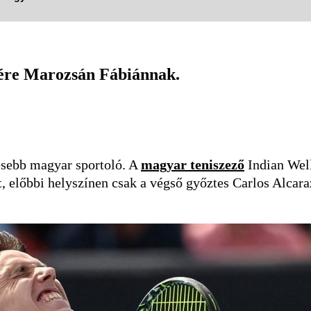
zére Marozsán Fábiánnak.
esebb magyar sportoló. A
magyar teniszező
Indian Well
 előbbi helyszínen csak a végső győztes Carlos Alcaraz