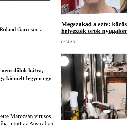
Megszakad a szív: közö
a Roland Garroson a
helyezték örök nyugalom
CSALÁD
e nem dőlök hátra,
ogy kiemelt legyen egy
Videó
tette Marozsán vírusos
ba jutott az Australian