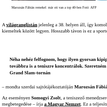
Marozsán Fábián remekel: már ott van a top 40-ben Fotó: AFP
A
világranglistán
jelenleg a 38. helyen áll, így komo
kiemeltek között legyen. Hosszabb távon is ez a sporto
Néha nehéz felfognom, hogy ilyen gyorsan kipip
továbbra is a teniszre koncentrálok. Szeretném 
Grand Slam-tornán
– mondta szerdai sajtótájékoztatóján
Marozsán Fábi
Az eseményen
Somogyi Zsolt
, a teniszező menedzser
megbetegedése – írja
a Magyar Nemzet
. Ez a teljes