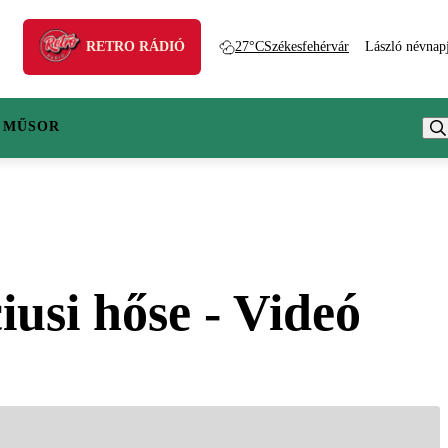
RETRO RÁDIÓ
27°C
Székesfehérvár
László névnap
 MŰSOR
iusi hőse - Videó