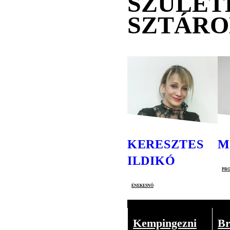
SZÜLET
SZTÁR
KERESZTES
M
ILDIKÓ
pro
énekesnő
Kempingezni
Br