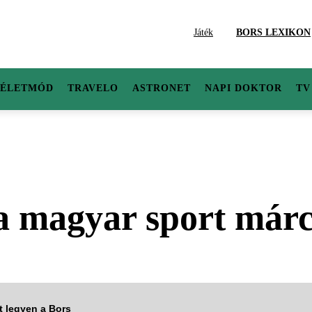
Játék
BORS LEXIKON
ÉLETMÓD
TRAVELO
ASTRONET
NAPI DOKTOR
TV
 a magyar sport márc
tt legyen a Bors