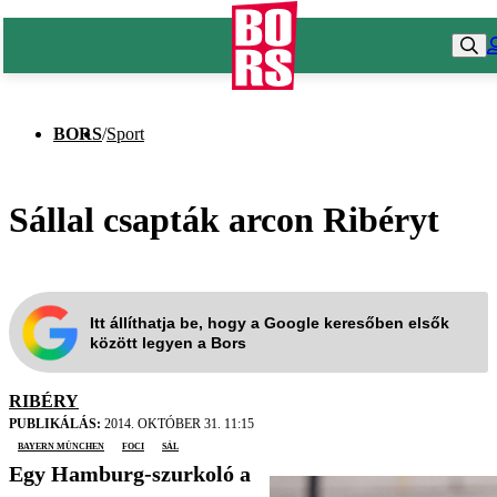
BORS
/
Sport
Sállal csapták arcon Ribéryt
Itt állíthatja be, hogy a Google keresőben elsők
között legyen a Bors
RIBÉRY
PUBLIKÁLÁS:
2014. OKTÓBER 31. 11:15
Bayern München
foci
sál
Egy Hamburg-szurkoló a