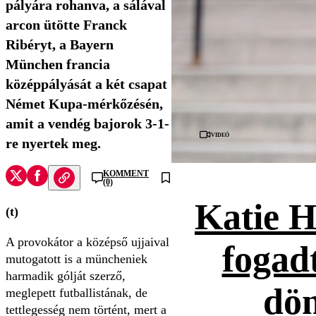
pályára rohanva, a sálával
arcon ütötte Franck
Ribéryt, a Bayern
München francia
középpályását a két csapat
Német Kupa-mérkőzésén,
amit a vendég bajorok 3-1-
Videó
re nyertek meg.
KOMMENT
(0)
Katie H
(t)
A provokátor a középső ujjaival
fogad
mutogatott is a müncheniek
harmadik gólját szerző,
dön
meglepett futballistának, de
tettlegesség nem történt, mert a