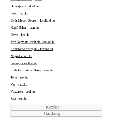
Dunaújváros - duol.hu
Fejér - feol.hu
Győr-Moson-Sopron - kisalfold.hu
Hajdú-Bihar - haon.hu
Heves - heol.hu
Jász-Nagykun-Szolnok - szoljon.hu
Komárom-Esztergom - kemma.hu
Nógrád - nool.hu
Somogy - sonline.hu
Szabolcs-Szatmár-Bereg - szon.hu
Tolna - teol.hu
Vas - vaol.hu
Veszprém - veol.hu
Zala - zaol.hu
Közélet
Gazdaság