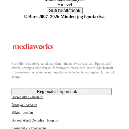
Hírlevél
Süti beállítások
© Bors 2007–2026 Minden jog fenntartva.
Portfóliónk minőségi tartalmat jelent minden olvasó számára. Egyedülálló
elérést, országos lefedettséget és változatos megjelenési lehetőséget biztosít.
Folyamatosan keressük az új irányokat és fejlődési lehetőségeket. Ez jövőnk
záloga.
Regionális hírportálok
Bács-Kiskun - baon.hu
Baranya - bama.hu
Békés - beol.hu
Borsod-Abaúj-Zemplén - boon.hu
Csongrád - delmagyar.hu