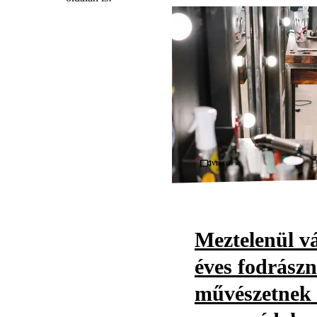
Videó
Meztelenül vá
éves fodrászn
művészetnek t