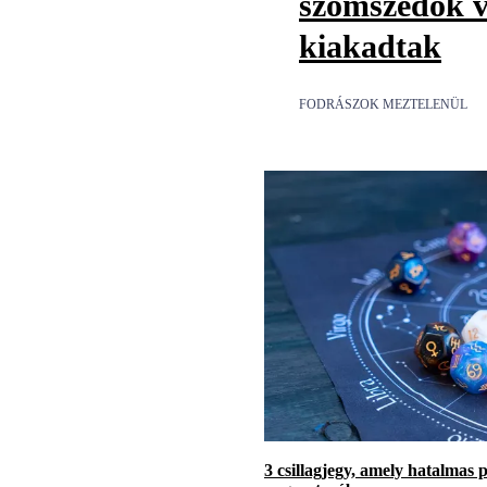
szomszédok v
kiakadtak
FODRÁSZOK MEZTELENÜL
3 csillagjegy, amely hatalmas 