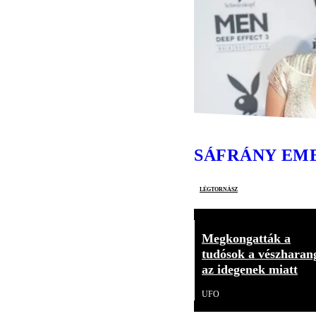
SÁFRÁNY EM
légtornász
Megkongatták a
tudósok a vészharan
az idegenek miatt
UFO