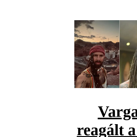
Videó
Varga
reagált 