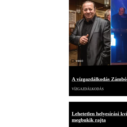
Videó
A vízgazdálkodás Zámbó
VÍZGAZDÁLKODÁS
Lehetetlen helyesírási kv
megbukik rajta