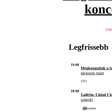
konc
VAR
Legfrissebb
19:00
Megkongatták a t
idegenek miatt
UFO
18:00
Galéria: Liptai Cl
sztárok!
Galéria