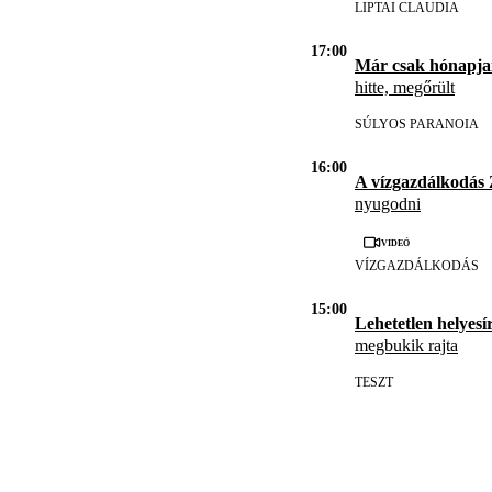
LIPTAI CLAUDIA
17:00
Már csak hónapja
hitte, megőrült
SÚLYOS PARANOIA
16:00
A vízgazdálkodás
nyugodni
Videó
VÍZGAZDÁLKODÁS
15:00
Lehetetlen helyesír
megbukik rajta
TESZT