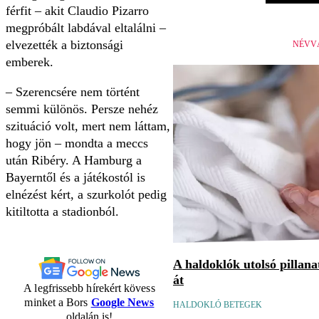
férfit – akit Claudio Pizarro
megpróbált labdával eltalálni –
elvezették a biztonsági
NÉVV
emberek.
– Szerencsére nem történt
semmi különös. Persze nehéz
szituáció volt, mert nem láttam,
hogy jön – mondta a meccs
után Ribéry. A Hamburg a
Bayerntől és a játékostól is
elnézést kért, a szurkolót pedig
kitiltotta a stadionból.
A haldoklók utolsó pillan
át
A legfrissebb hírekért kövess
minket a Bors
Google News
HALDOKLÓ BETEGEK
oldalán is!