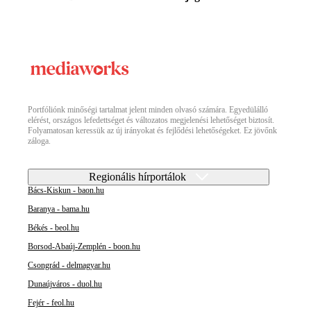
Portfóliónk minőségi tartalmat jelent minden olvasó számára. Egyedülálló
elérést, országos lefedettséget és változatos megjelenési lehetőséget biztosít.
Folyamatosan keressük az új irányokat és fejlődési lehetőségeket. Ez jövőnk
záloga.
Regionális hírportálok
Bács-Kiskun - baon.hu
Baranya - bama.hu
Békés - beol.hu
Borsod-Abaúj-Zemplén - boon.hu
Csongrád - delmagyar.hu
Dunaújváros - duol.hu
Fejér - feol.hu