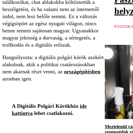
találkozókat, chat ablakokba költöztettük a
hely
beszélgetést, és ha valami nem az internetről
indul, nem lesz belőle semmi. Ez a változás
végigsöpört az egész nyugati világon, nincs
PÁSZTOR 
benne semmi sajátosan magyar. Ugyanakkor
magyar jelenség a durvaság, a sértegetés, a
trollkodás és a digitális erőszak.
Hangsúlyozta: a digitális polgári körök azokért
alakulnak, akik a politikai csatározásokban
nem akarnak részt venni, az
országépítésben
azonban igen.
A Digitális Polgári Körökhöz
ide
kattintva
lehet csatlakozni.
Videó
Meztelenül vá
szomszédok vi