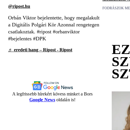
@ripost.hu
FODRÁSZOK ME
Orbán Viktor bejelentette, hogy megalakult
a Digitális Polgári Kör Azonnal rengetegen
csatlakoztak. #ripost #orbanviktor
#bejelentes #DPK
EZ
♬ eredeti hang – Ripost - Ripost
S
S
A legfrissebb hírekért kövess minket a Bors
Google News
oldalán is!