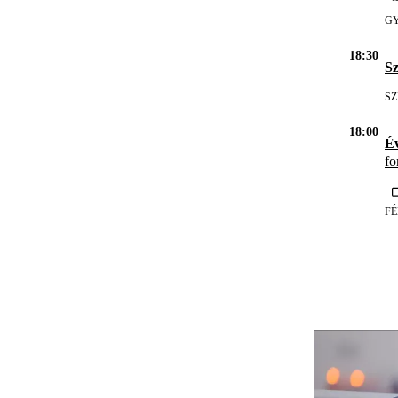
G
18:30
Sz
SZ
18:00
É
fo
F