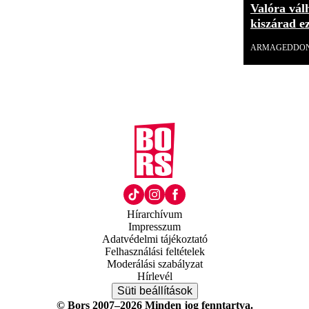
Valóra válh
kiszárad ez
ARMAGEDDO
Hírarchívum
Impresszum
Adatvédelmi tájékoztató
Felhasználási feltételek
Moderálási szabályzat
Hírlevél
Süti beállítások
© Bors 2007–2026 Minden jog fenntartva.