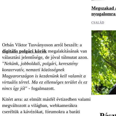
Megszakad a
nyugalomra 
CSALÁD
Orbán Viktor Tusványoson arról beszélt: a
digitális polgári körök
megalakításának van
választási jelentősége, de jóval túlmutat azon.
"Nekünk, jobboldali, polgári, keresztény
konzervatív, nemzeti közösségnek
Magyarországon is kezdenünk kell valamit a
virtuális térrel. Ma ez ellenséges terület és ez
nincs így jól"
- fogalmazott.
Kitért arra: az elmúlt másfél évtizedben valami
megváltozott a világban, webkamerákra
cseréltük a kávézókat, fórumokra a baráti
Pász