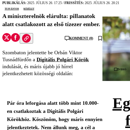
PUBLIKÁLÁS:
2025. JÚLIUS 26. 17:25
/
FRISSÍTÉS:
2025. JÚLIUS 26. 20:21
Tusványos
közélet
A miniszterelnök elárulta: pillanatok
alatt csatlakozott az első tízezer ember.
KOMMENT (0)
Szombaton jelentette be Orbán Viktor
Tusnádfürdőn a
Digitális Polgári Körök
indulását, és máris újabb jó hírrel
Videó
jelentkezhetett közösségi oldalán:
Eg
Pár óra leforgása alatt több mint 10.000-
en csatlakoztak a Digitális Polgári
Körökhöz. Köszönöm, hogy máris ennyien
jelentkeztetek. Nem állunk meg, a cél a