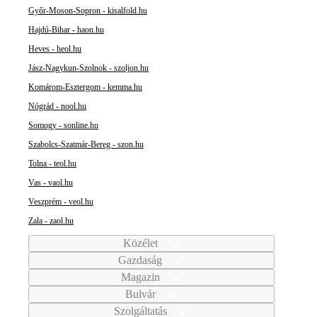
Győr-Moson-Sopron - kisalfold.hu
Hajdú-Bihar - haon.hu
Heves - heol.hu
Jász-Nagykun-Szolnok - szoljon.hu
Komárom-Esztergom - kemma.hu
Nógrád - nool.hu
Somogy - sonline.hu
Szabolcs-Szatmár-Bereg - szon.hu
Tolna - teol.hu
Vas - vaol.hu
Veszprém - veol.hu
Zala - zaol.hu
Közélet
Gazdaság
Magazin
Bulvár
Szolgáltatás