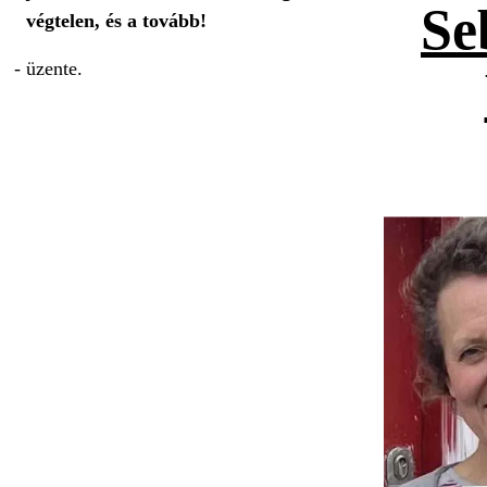
Se
végtelen, és a tovább!
- üzente.