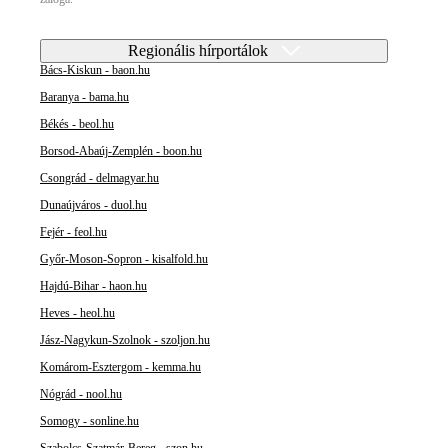
Regionális hírportálok
Bács-Kiskun - baon.hu
Baranya - bama.hu
Békés - beol.hu
Borsod-Abaúj-Zemplén - boon.hu
Csongrád - delmagyar.hu
Dunaújváros - duol.hu
Fejér - feol.hu
Győr-Moson-Sopron - kisalfold.hu
Hajdú-Bihar - haon.hu
Heves - heol.hu
Jász-Nagykun-Szolnok - szoljon.hu
Komárom-Esztergom - kemma.hu
Nógrád - nool.hu
Somogy - sonline.hu
Szabolcs-Szatmár-Bereg - szon.hu