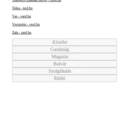
Tolna - teol.hu
Vas - vaol.hu
Veszprém - veol.hu
Zala - zaol.hu
Közélet
Gazdaság
Magazin
Bulvár
Szolgáltatás
Rádió