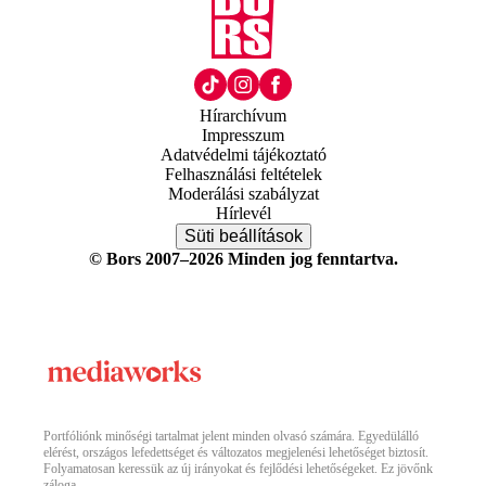
Hírarchívum
Impresszum
Adatvédelmi tájékoztató
Felhasználási feltételek
Moderálási szabályzat
Hírlevél
Süti beállítások
© Bors 2007–2026 Minden jog fenntartva.
Portfóliónk minőségi tartalmat jelent minden olvasó számára. Egyedülálló
elérést, országos lefedettséget és változatos megjelenési lehetőséget biztosít.
Folyamatosan keressük az új irányokat és fejlődési lehetőségeket. Ez jövőnk
záloga.