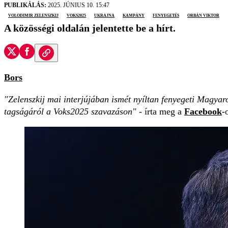
PUBLIKÁLÁS:
2025. JÚNIUS 10. 15:47
Volodimir Zelenszkij
Voks2025
Ukrajna
kampány
fenyegetés
Orbán Viktor
A közösségi oldalán jelentette be a hírt.
Bors
"Zelenszkij mai interjújában ismét nyíltan fenyegeti Magy
tagságáról a Voks2025 szavazáson"
- írta meg a
Facebook
-