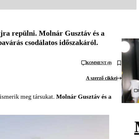
jra repülni. Molnár Gusztáv és a
bavárás csodálatos időszakáról.
KOMMENT (0)
A szerző cikkei
 ismerik meg társukat.
Molnár Gusztáv és a