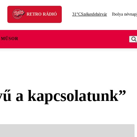
RETRO RÁDIÓ
31°C
Székesfehérvár
Ibolya névnap
 MŰSOR
ű a kapcsolatunk”