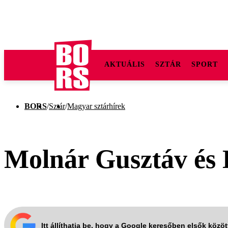
AKTUÁLIS
SZTÁR
SPORT
BORS
/
Sztár
/
Magyar sztárhírek
Molnár Gusztáv és
Itt állíthatja be, hogy a Google keresőben elsők közö