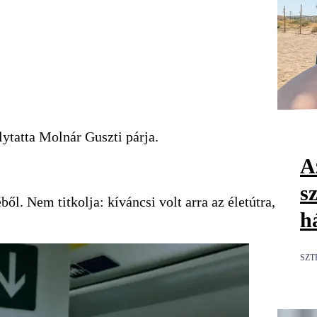
lytatta Molnár Guszti párja.
Az
s
ől. Nem titkolja: kíváncsi volt arra az életútra,
h
SZT