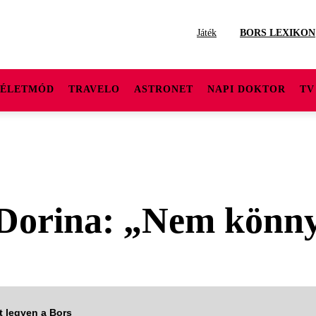
Játék
BORS LEXIKON
ÉLETMÓD
TRAVELO
ASTRONET
NAPI DOKTOR
TV
 Dorina: „Nem könny
tt legyen a Bors