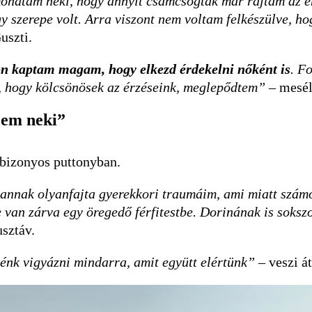
ndtam neki, hogy annyit csámcsogtak már rajtam az emb
 szerepe volt. Arra viszont nem voltam felkészülve, ho
uszti.
on kaptam magam, hogy elkezd érdekelni nőként is
. F
lt, hogy kölcsönösek az érzéseink, meglepődtem”
– mesél
zem neki”
 bizonyos puttonyban.
annak olyanfajta gyerekkori traumáim, ami miatt számo
e van zárva egy öregedő férfitestbe. Dorinának is soks
usztáv.
nénk vigyázni mindarra, amit együtt elértünk”
– veszi á