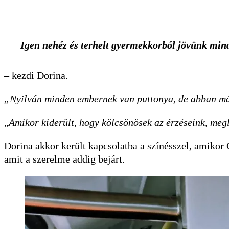
Igen nehéz és terhelt gyermekkorból jövünk min
– kezdi Dorina.
„Nyilván minden embernek van puttonya, de abban má
„
Amikor kiderült, hogy kölcsönösek az érzéseink, me
Dorina akkor került kapcsolatba a színésszel, amikor G
amit a szerelme addig bejárt.