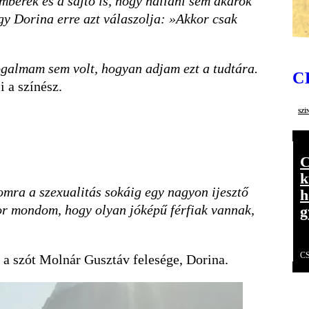
erek és a sajtó is, hogy hallani sem akarok
gy Dorina erre azt válaszolja: »Akkor csak
ogalmam sem volt, hogyan adjam ezt a tudtára.
C
i a színész.
szí
C
k
mra a szexualitás sokáig egy nagyon ijesztő
h
zor mondom, hogy olyan jóképű férfiak vannak,
g
C
t a szót Molnár Gusztáv felesége, Dorina.