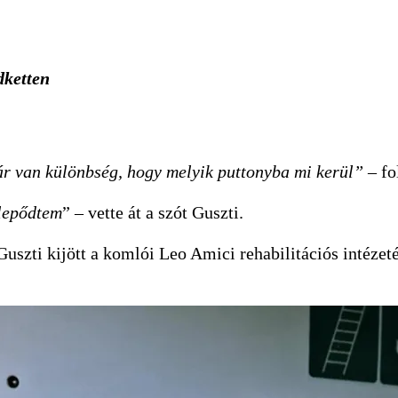
dketten
r van különbség, hogy melyik puttonyba mi kerül”
– fo
glepődtem
” – vette át a szót Guszti.
uszti kijött a komlói Leo Amici rehabilitációs intézetéb