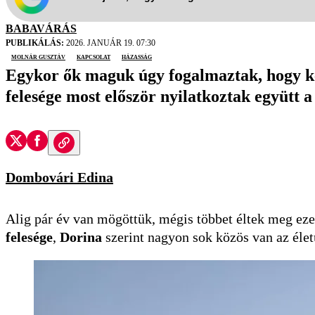
BABAVÁRÁS
PUBLIKÁLÁS:
2026. JANUÁR 19. 07:30
Molnár Gusztáv
kapcsolat
házasság
Egykor ők maguk úgy fogalmaztak, hogy ké
felesége most először nyilatkoztak együtt 
Dombovári Edina
Alig pár év van mögöttük, mégis többet éltek meg ezen
felesége
,
Dorina
szerint nagyon sok közös van az éle