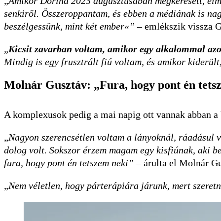
„
Amikor Dorina 2023 augusztusában megkeresett, elmo
senkiről. Összeroppantam, és ebben a médiának is nagy
beszélgessünk, mint két ember«”
– emlékszik vissza G
„
Kicsit zavarban voltam, amikor egy alkalommal az
Mindig is egy frusztrált fiú voltam, és amikor kiderü
Molnár Gusztáv: „Fura, hogy pont én tets
A komplexusok pedig a mai napig ott vannak abban a
„
Nagyon szerencsétlen voltam a lányoknál, ráadásul v
dolog volt. Sokszor érzem magam egy kisfiúnak, aki b
fura, hogy pont én tetszem neki”
– árulta el Molnár G
„
Nem véletlen, hogy párterápiára járunk, mert szeret