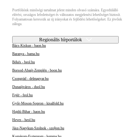
Portfóliónk minőségi tartalmat jelent minden olvasó számára. Egyedülálló
elérést, országos lefedettséget és változatos megjelenési lehetőséget biztosít.
Folyamatosan keressük az új irányokat és fejlődési lehetőségeket. Ez jövőnk
záloga.
Regionális hírportálok
Bács-Kiskun - baon.hu
Baranya - bama.hu
Békés - beol.hu
Borsod-Abaúj-Zemplén - boon.hu
Csongrád - delmagyar.hu
Dunaújváros - duol.hu
Fejér - feol.hu
Győr-Moson-Sopron - kisalfold.hu
Hajdú-Bihar - haon.hu
Heves - heol.hu
Jász-Nagykun-Szolnok - szoljon.hu
Komárom-Esztergom - kemma.hu