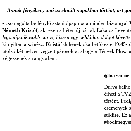
Annak fényében, ami az elmúlt napokban történt, azt go
- csomagolta be fénylő sztaniolpapírba a minden bizonnyal
Németh Kristóf
, aki ezen a héten új párral, Lakatos Levent
legantipatikusabb páros, hiszen egy példátlan dolgot követte
ki nyíltan a színész.
Kristóf
dühének oka hétfő este 19:45-
utolsó két helyen végzett párosokra, ahogy a Tények Plusz u
végezzenek a rangsorban.
@borsonline
Durva balhé
érheti a TV2
történt. Ped
események so
stiklire. Ez
#bodimegyer