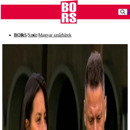
BORS
/
Sztár
/
Magyar sztárhírek