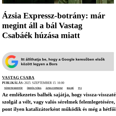
Ázsia Expressz-botrány: már
megint áll a bál Vastag
Csabáék húzása miatt
Itt állíthatja be, hogy a Google keresőben elsők
között legyen a Bors
VASTAG CSABA
PUBLIKÁLÁS:
2025. SZEPTEMBER 15. 16:00
Németh Kristóf
Ördög Nóra
Ázsia Expressz
balhé
TV2
Az emlékezetes balhék sajátja, hogy vissza-visszaté
szolgál a vélt, vagy valós sérelmek felemlegetésére
pont ilyen katalizátorként működik és még a hétfői