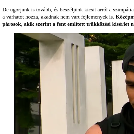
De ugorjunk is tovább, és beszéljünk kicsit arról a szimpáti
a várhatót hozza, akadnak nem várt fejlemények is.
Középm
párosok, akik szerint a fent említett trükközési kísérle