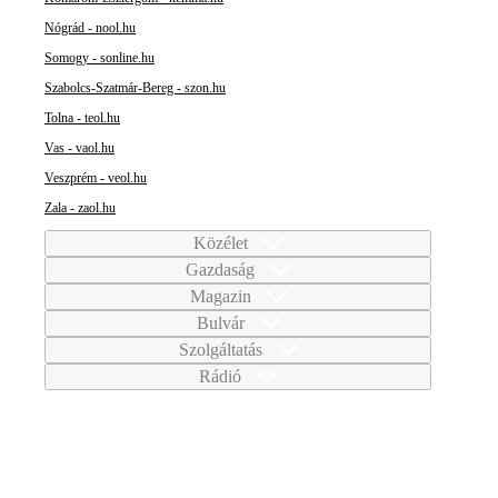
Nógrád - nool.hu
Somogy - sonline.hu
Szabolcs-Szatmár-Bereg - szon.hu
Tolna - teol.hu
Vas - vaol.hu
Veszprém - veol.hu
Zala - zaol.hu
Közélet
Gazdaság
Magazin
Bulvár
Szolgáltatás
Rádió