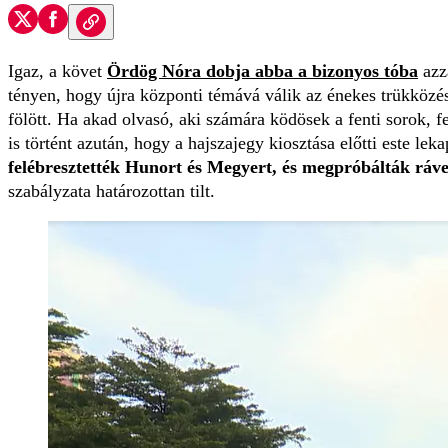
Igaz, a követ
Ördög Nóra
dobja abba a bizonyos tóba
azza
tényen, hogy újra központi témává válik az énekes trükközé
fölött. Ha akad olvasó, aki számára ködösek a fenti sorok, fe
is történt azután, hogy a hajszajegy kiosztása előtti este l
felébresztették
Hunort
és
Megyert,
és megpróbálták ráven
szabályzata határozottan tilt.