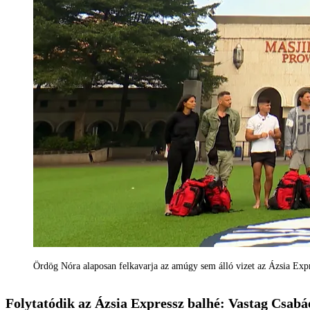
Ördög Nóra alaposan felkavarja az amúgy sem álló vizet az Ázsia Exp
Folytatódik az Ázsia Expressz balhé: Vastag Csabáé