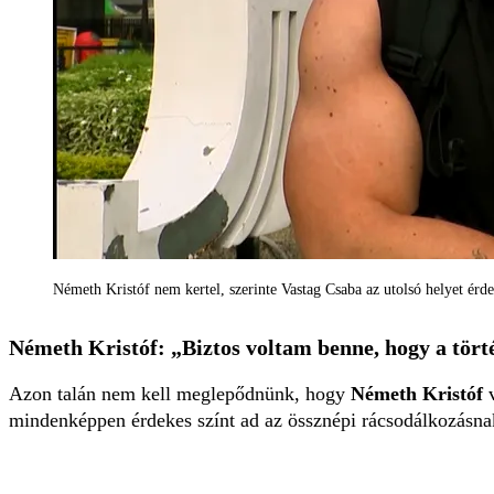
Németh Kristóf nem kertel, szerinte Vastag Csaba az utolsó helyet ér
Németh Kristóf: „Biztos voltam benne, hogy a tört
Azon talán nem kell meglepődnünk, hogy
Németh Kristóf
v
mindenképpen érdekes színt ad az össznépi rácsodálkozásna