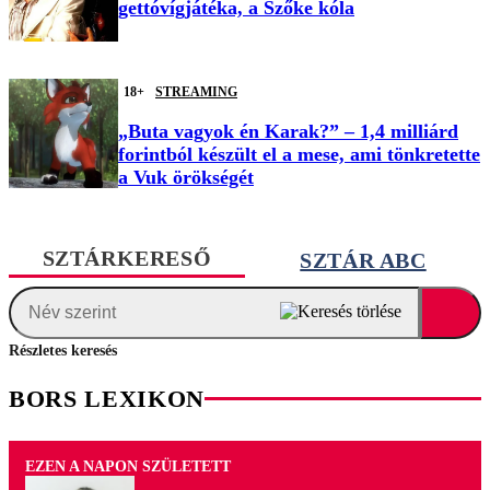
gettóvígjátéka, a Szőke kóla
18+
STREAMING
„Buta vagyok én Karak?” – 1,4 milliárd
forintból készült el a mese, ami tönkretette
a Vuk örökségét
SZTÁRKERESŐ
SZTÁR ABC
Részletes keresés
BORS LEXIKON
EZEN A NAPON SZÜLETETT