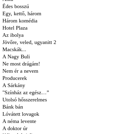
Édes bosszú
Egy, kettő, három
Három komédia
Hotel Plaza
Az ibolya
Jövőre, veled, ugyanitt 2
Macskák...
A Nagy Buli
Ne most drágám!
Nem ér a nevem
Producerek
A Sárkány
"Színház az egész…”
Utolsó hősszerelmes
Bánk bán
Lóvátett lovagok
A néma levente
A doktor úr