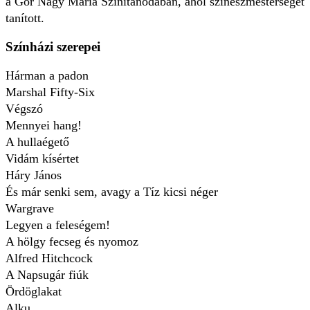
a Gór Nagy Mária Színitanodában, ahol színészmesterséget
tanított.
Színházi szerepei
Hárman a padon
Marshal Fifty-Six
Végszó
Mennyei hang!
A hullaégető
Vidám kísértet
Háry János
És már senki sem, avagy a Tíz kicsi néger
Wargrave
Legyen a feleségem!
A hölgy fecseg és nyomoz
Alfred Hitchcock
A Napsugár fiúk
Ördöglakat
Alku