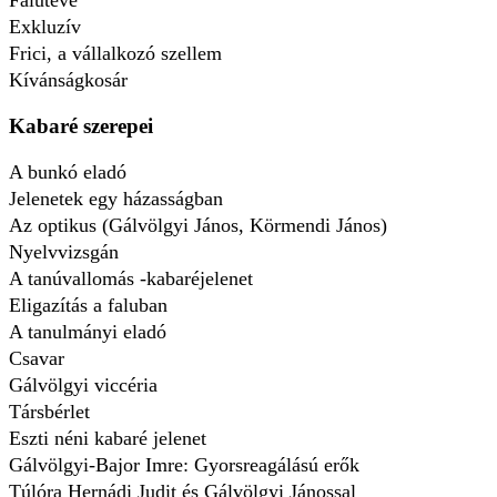
Falutévé
Exkluzív
Frici, a vállalkozó szellem
Kívánságkosár
Kabaré szerepei
A bunkó eladó
Jelenetek egy házasságban
Az optikus (Gálvölgyi János, Körmendi János)
Nyelvvizsgán
A tanúvallomás -kabaréjelenet
Eligazítás a faluban
A tanulmányi eladó
Csavar
Gálvölgyi viccéria
Társbérlet
Eszti néni kabaré jelenet
Gálvölgyi-Bajor Imre: Gyorsreagálású erők
Túlóra Hernádi Judit és Gálvölgyi Jánossal