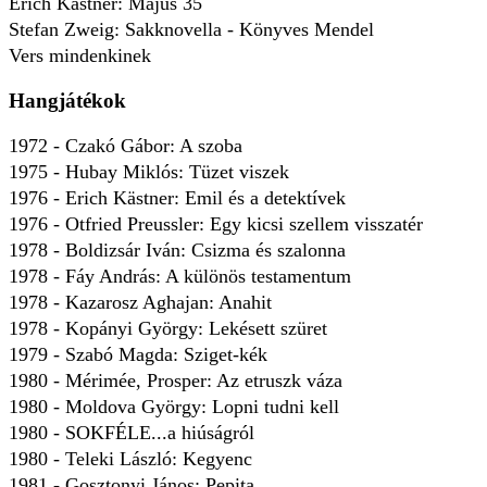
Erich Kästner: Május 35
Stefan Zweig: Sakknovella - Könyves Mendel
Vers mindenkinek
Hangjátékok
1972 - Czakó Gábor: A szoba
1975 - Hubay Miklós: Tüzet viszek
1976 - Erich Kästner: Emil és a detektívek
1976 - Otfried Preussler: Egy kicsi szellem visszatér
1978 - Boldizsár Iván: Csizma és szalonna
1978 - Fáy András: A különös testamentum
1978 - Kazarosz Aghajan: Anahit
1978 - Kopányi György: Lekésett szüret
1979 - Szabó Magda: Sziget-kék
1980 - Mérimée, Prosper: Az etruszk váza
1980 - Moldova György: Lopni tudni kell
1980 - SOKFÉLE...a hiúságról
1980 - Teleki László: Kegyenc
1981 - Gosztonyi János: Pepita