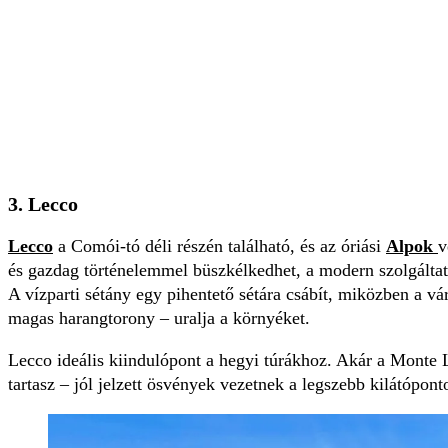
3. Lecco
Lecco
a Comói-tó déli részén található, és az óriási
Alpok
v
és gazdag történelemmel büszkélkedhet, a modern szolgáltatás
A vízparti sétány egy pihentető sétára csábít, miközben a v
magas harangtorony – uralja a környéket.
Lecco ideális kiindulópont a hegyi túrákhoz. Akár a Monte 
tartasz – jól jelzett ösvények vezetnek a legszebb kilátópon