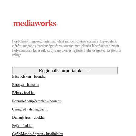
Portfóliónk minőségi tartalmat jelent minden olvasó számára. Egyedülálló
elérést, országos lefedettséget és változatos megjelenési lehetőséget biztosít.
Folyamatosan keressük az új irányokat és fejlődési lehetőségeket. Ez jövőnk
záloga.
Regionális hírportálok
Bács-Kiskun - baon.hu
Baranya - bama.hu
Békés - beol.hu
Borsod-Abaúj-Zemplén - boon.hu
Csongrád - delmagyar.hu
Dunaújváros - duol.hu
Fejér - feol.hu
Győr-Moson-Sopron - kisalfold.hu