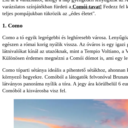
varázslatos színjátékban fürdeti a
Comói-tavat!
Fedezz fel 
teljes pompájukban tükrözik az „édes életet".
1. Como
Como a tó egyik legrégebbi és leghíresebb városa. Lenyűgöz
egészen a római korig nyúlik vissza. Az óváros is egy igaz
látnivalókat kínál az utazóknak, mint a Tempio Voltiano, 
Különösen érdemes megnézni a Comói dómot is, ami egy leny
Como tóparti sétánya ideális a pihentető sétákhoz, ahonnan ki
környező hegyekre. Comóból a látogatók felvonóval Brunate 
látványos panoráma nyílik a tóra. A jegy ára körülbelül 6 eu
Comóból a kisvárosba visz fel.