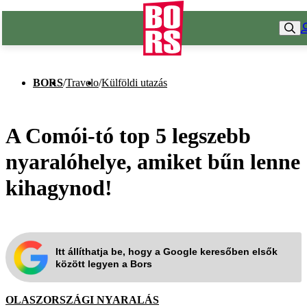
BORS
/
Travelo
/
Külföldi utazás
A Comói-tó top 5 legszebb
nyaralóhelye, amiket bűn lenne
kihagynod!
Itt állíthatja be, hogy a Google keresőben elsők
között legyen a Bors
OLASZORSZÁGI NYARALÁS