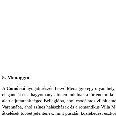
5. Menaggio
A
Comói-tó
nyugati részén fekvő Menaggio egy olyan hely,
eleganciát és a hagyományt. Innen indulnak a történelmi 
alatt eljuttatnak téged Bellagióba, ahol csodálatos villák e
Varennába, ahol színes halászházak és a romantikus Villa Mo
átkelések többet jelentenek, mint pusztán közlekedési eszközt