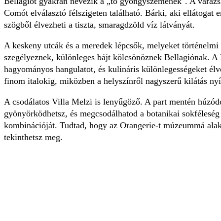
Bellagiót gyakran nevezik a „tó gyöngyszemének". A varázsla
Comót elválasztó félszigeten található. Bárki, aki ellátogat 
szögből élvezheti a tiszta, smaragdzöld víz látványát.
A keskeny utcák és a meredek lépcsők, melyeket történelmi 
szegélyeznek, különleges bájt kölcsönöznek Bellagiónak. A
hagyományos hangulatot, és kulináris különlegességeket élve
finom italokig, miközben a helyszínről nagyszerű kilátás nyí
A csodálatos Villa Melzi is lenyűgöző. A part mentén húzódó
gyönyörködhetsz, és megcsodálhatod a botanikai sokféleség 
kombinációját. Tudtad, hogy az Orangerie-t múzeummá alakít
tekinthetsz meg.