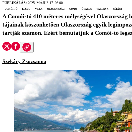
PUBLIKÁLÁS:
2025. MÁJUS 17. 06:00
Comói-tó
Lecco
villa
Olaszország
Como
óváros
Varenna
sétány
A Comói-tó 410 méteres mélységével Olaszország 
tájainak köszönhetően Olaszország egyik legimpoz
tartják számon. Ezért bemutatjuk a Comói-tó legsz
Szekáry Zsuzsanna