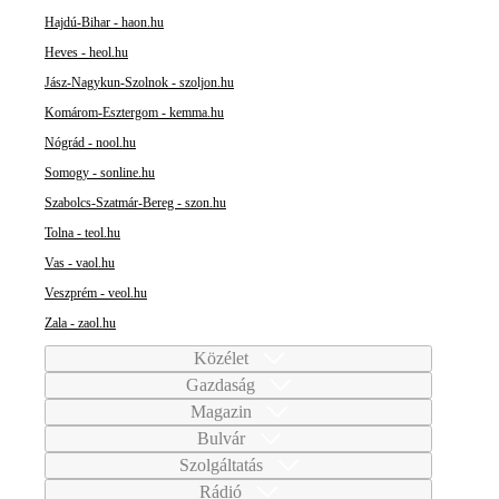
Hajdú-Bihar - haon.hu
Heves - heol.hu
Jász-Nagykun-Szolnok - szoljon.hu
Komárom-Esztergom - kemma.hu
Nógrád - nool.hu
Somogy - sonline.hu
Szabolcs-Szatmár-Bereg - szon.hu
Tolna - teol.hu
Vas - vaol.hu
Veszprém - veol.hu
Zala - zaol.hu
Közélet
Gazdaság
Magazin
Bulvár
Szolgáltatás
Rádió