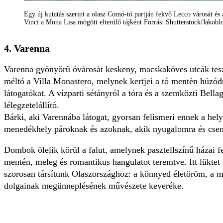
Egy új kutatás szerint a olasz Comó-tó partján fekvő Lecco városát és
Vinci a Mona Lisa mögött elterülő tájként Forrás: Shutterstock/Jakobl
4. Varenna
Varenna gyönyörű óvárosát keskeny, macskaköves utcák tesz
méltó a Villa Monastero, melynek kertjei a tó mentén húzódn
látogatókat. A vízparti sétányról a tóra és a szemközti Bellag
lélegzetelállító.
Bárki, aki Varennába látogat, gyorsan felismeri ennek a hel
menedékhely pároknak és azoknak, akik nyugalomra és cse
Dombok ölelik körül a falut, amelynek pasztellszínű házai f
mentén, meleg és romantikus hangulatot teremtve. Itt lüktet 
szorosan társítunk Olaszországhoz: a könnyed életöröm, a me
dolgainak megünneplésének művészete keveréke.