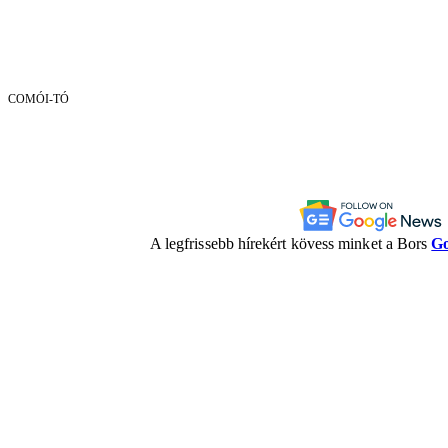
COMÓI-TÓ
A legfrissebb hírekért kövess minket a Bors
Go