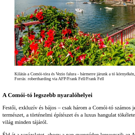
Kilátás a Comói-tóra és Vezio falura - bármerre járunk a tó környéké
Forrás: robertharding via AFP/Frank Fell/Frank Fell
A Comói-tó legszebb nyaralóhelyei
Festői, exkluzív és bájos – csak három a Comói-tó számos je
természet, a történelmi építészet és a luxus hangulat tökélet
világ minden tájáról.
Éld át a varázslatot, ahogy a nap gyengéden lenyugszik az A