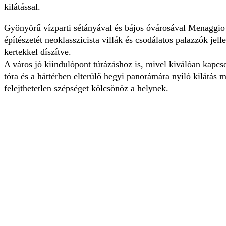
kilátással.
Gyönyörű vízparti sétányával és bájos óvárosával Menaggio
építészetét neoklasszicista villák és csodálatos palazzók jel
kertekkel díszítve.
A város jó kiindulópont túrázáshoz is, mivel kiválóan kapc
tóra és a háttérben elterülő hegyi panorámára nyíló kilátás 
felejthetetlen szépséget kölcsönöz a helynek.