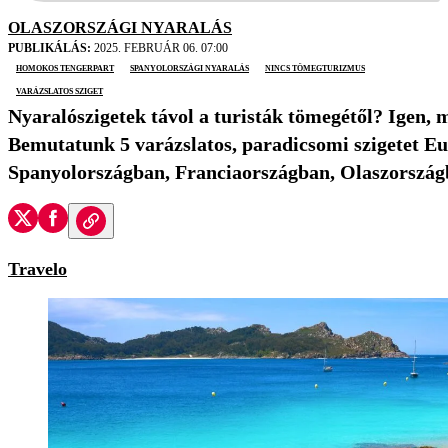
OLASZORSZÁGI NYARALÁS
PUBLIKÁLÁS:
2025. FEBRUÁR 06. 07:00
homokos tengerpart
spanyolországi nyaralás
nincs tömegturizmus
varázslatos sziget
Nyaralószigetek távol a turisták tömegétől? Igen,
Bemutatunk 5 varázslatos, paradicsomi szigetet E
Spanyolországban, Franciaországban, Olaszország
Travelo