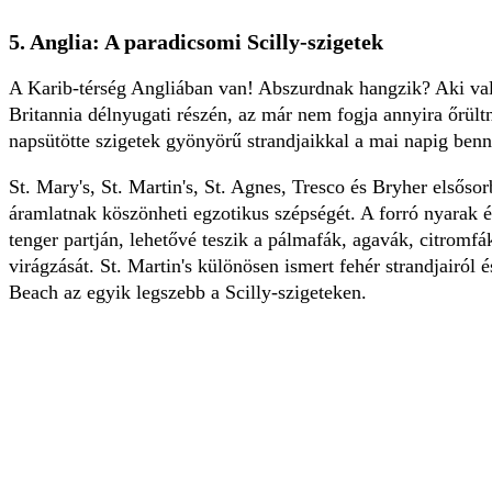
5. Anglia: A paradicsomi Scilly-szigetek
A Karib-térség Angliában van! Abszurdnak hangzik? Aki vala
Britannia délnyugati részén, az már nem fogja annyira őrültne
napsütötte szigetek gyönyörű strandjaikkal a mai napig benn
St. Mary's, St. Martin's, St. Agnes, Tresco és Bryher elsőso
áramlatnak köszönheti egzotikus szépségét. A forró nyarak é
tenger partján, lehetővé teszik a pálmafák, agavák, citromf
virágzását. St. Martin's különösen ismert fehér strandjairól é
Beach az egyik legszebb a Scilly-szigeteken.