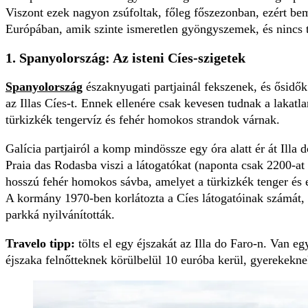
Viszont ezek nagyon zsúfoltak, főleg főszezonban, ezért bem
Európában, amik szinte ismeretlen gyöngyszemek, és nincs
1. Spanyolország: Az isteni Cíes-szigetek
Spanyolország
északnyugati partjainál fekszenek, és ősidők 
az Illas Cíes-t. Ennek ellenére csak kevesen tudnak a lakatla
türkizkék tengervíz és fehér homokos strandok várnak.
Galícia partjairól a komp mindössze egy óra alatt ér át Illa 
Praia das Rodasba viszi a látogatókat (naponta csak 2200-at
hosszú fehér homokos sávba, amelyet a türkizkék tenger és 
A kormány 1970-ben korlátozta a Cíes látogatóinak számát, 
parkká nyilvánították.
Travelo tipp:
tölts el egy éjszakát az Illa do Faro-n. Van e
éjszaka felnőtteknek körülbelül 10 euróba kerül, gyerekekne