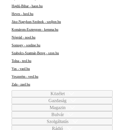
Hajdú-Bihar - haon.hu
Heves - heol.hu
Jász-Nagykun-Szolnok - szoljon.hu
Komárom-Esztergom - kemma.hu
Nógrád - nool.hu
Somogy - sonline.hu
Szabolcs-Szatmár-Bereg - szon.hu
Tolna - teol.hu
Vas - vaol.hu
Veszprém - veol.hu
Zala - zaol.hu
Közélet
Gazdaság
Magazin
Bulvár
Szolgáltatás
Rádió