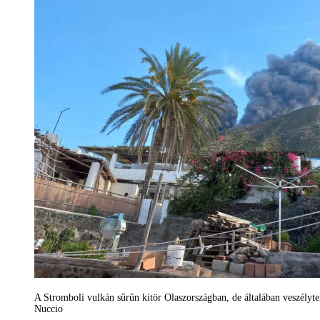
A Stromboli vulkán sűrűn kitör Olaszországban, de általában veszé
Nuccio