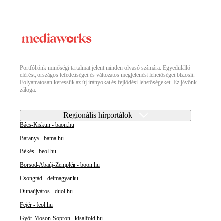
Portfóliónk minőségi tartalmat jelent minden olvasó számára. Egyedülálló
elérést, országos lefedettséget és változatos megjelenési lehetőséget biztosít.
Folyamatosan keressük az új irányokat és fejlődési lehetőségeket. Ez jövőnk
záloga.
Regionális hírportálok
Bács-Kiskun - baon.hu
Baranya - bama.hu
Békés - beol.hu
Borsod-Abaúj-Zemplén - boon.hu
Csongrád - delmagyar.hu
Dunaújváros - duol.hu
Fejér - feol.hu
Győr-Moson-Sopron - kisalfold.hu