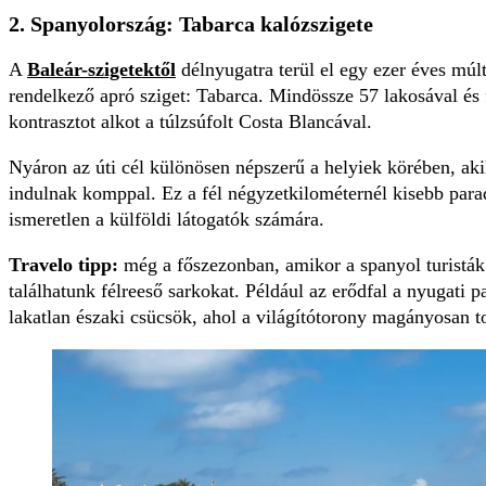
2. Spanyolország: Tabarca kalózszigete
A
Baleár-szigetektől
délnyugatra terül el egy ezer éves múltr
rendelkező apró sziget: Tabarca. Mindössze 57 lakosával és f
kontrasztot alkot a túlzsúfolt Costa Blancával.
Nyáron az úti cél különösen népszerű a helyiek körében, aki
indulnak komppal. Ez a fél négyzetkilométernél kisebb para
ismeretlen a külföldi látogatók számára.
Travelo tipp:
még a főszezonban, amikor a spanyol turisták
találhatunk félreeső sarkokat. Például az erődfal a nyugati 
lakatlan északi csücsök, ahol a világítótorony magányosan t