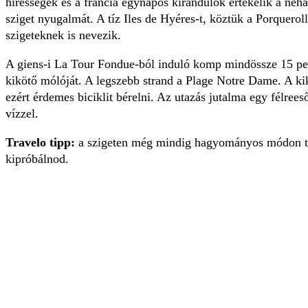
hírességek és a francia egynapos kirándulók értékelik a néhá
sziget nyugalmát. A tíz Iles de Hyéres-t, köztük a Porquerol
szigeteknek is nevezik.
A giens-i La Tour Fondue-ból induló komp mindössze 15 perc 
kikötő mólóját. A legszebb strand a Plage Notre Dame. A k
ezért érdemes biciklit bérelni. Az utazás jutalma egy félrees
vízzel.
Travelo tipp:
a szigeten még mindig hagyományos módon te
kipróbálnod.