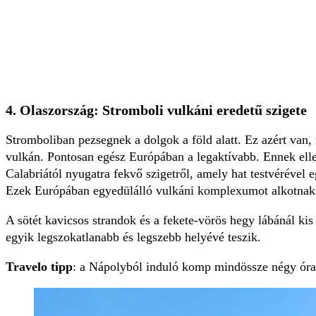
4. Olaszország: Stromboli vulkáni eredetű szigete
Stromboliban pezsegnek a dolgok a föld alatt. Ez azért van, 
vulkán. Pontosan egész Európában a legaktívabb. Ennek ell
Calabriától nyugatra fekvő szigetről, amely hat testvérével e
Ezek Európában egyedülálló vulkáni komplexumot alkotnak
A sötét kavicsos strandok és a fekete-vörös hegy lábánál ki
egyik legszokatlanabb és legszebb helyévé teszik.
Travelo tipp
: a Nápolyból induló komp mindössze négy óra al