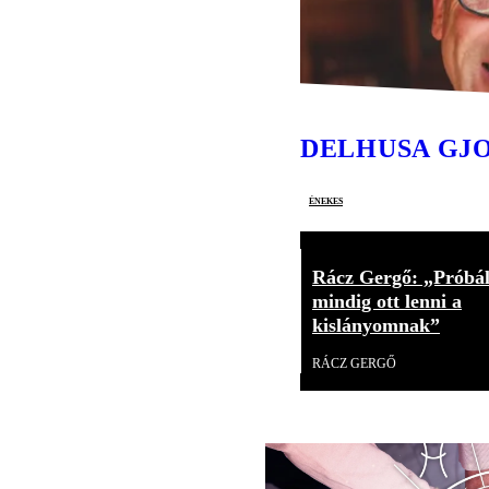
DELHUSA GJ
énekes
Rácz Gergő: „Próbá
mindig ott lenni a
kislányomnak”
RÁCZ GERGŐ