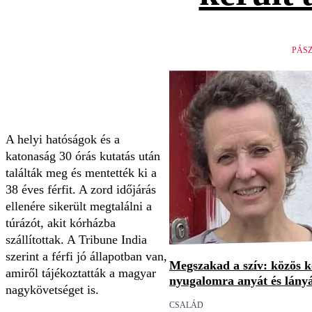
PÁS
A helyi hatóságok és a
katonaság 30 órás kutatás után
találták meg és mentették ki a
38 éves férfit. A zord időjárás
ellenére sikerült megtalálni a
túrázót, akit kórházba
szállítottak. A Tribune India
szerint a férfi jó állapotban van,
Megszakad a szív: közös 
amiről tájékoztatták a magyar
nyugalomra anyát és lány
nagykövetséget is.
CSALÁD