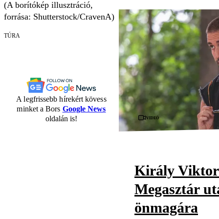
(A borítókép illusztráció,
forrása: Shutterstock/CravenA)
TÚRA
A legfrissebb hírekért kövess
minket a Bors
Google News
Videó
oldalán is!
Király Viktor
Megasztár utá
önmagára