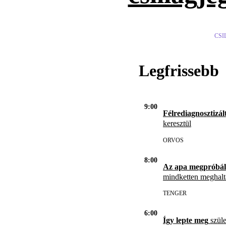
CSI
Legfrissebb
9:00
Félrediagnosztizál
keresztül
ORVOS
8:00
Az apa megpróbál
mindketten meghal
TENGER
6:00
Így lepte meg
szüle