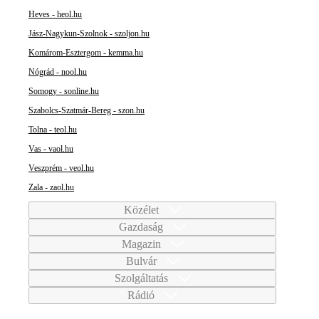
Heves - heol.hu
Jász-Nagykun-Szolnok - szoljon.hu
Komárom-Esztergom - kemma.hu
Nógrád - nool.hu
Somogy - sonline.hu
Szabolcs-Szatmár-Bereg - szon.hu
Tolna - teol.hu
Vas - vaol.hu
Veszprém - veol.hu
Zala - zaol.hu
Közélet
Gazdaság
Magazin
Bulvár
Szolgáltatás
Rádió