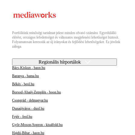
Portfóliónk minőségi tartalmat jelent minden olvasó számára. Egyedülálló
elérést, országos lefedettséget és változatos megjelenési lehetőséget biztosít.
Folyamatosan keressük az új irányokat és fejlődési lehetőségeket. Ez jövőnk
záloga.
Regionális hírportálok
Bács-Kiskun - baon.hu
Baranya - bama.hu
Békés - beol.hu
Borsod-Abaúj-Zemplén - boon.hu
Csongrád - delmagyar.hu
Dunaújváros - duol.hu
Fejér - feol.hu
Győr-Moson-Sopron - kisalfold.hu
Hajdú-Bihar - haon.hu