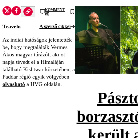
KOMMENT
(0)
Travelo
A szerző cikkei
Az indiai hatóságok jelentették
be, hogy megtalálták Vermes
Ákos magyar túrázót, aki öt
napja tévedt el a Himaláján
található Kishtwar körzetében, a
Paddar régió egyik völgyében –
olvasható
a HVG oldalán.
Pászt
borzaszt
került 