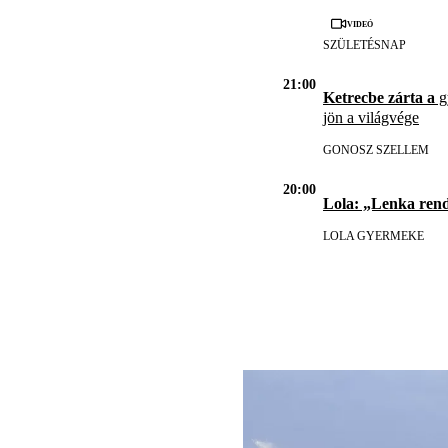
Videó
SZÜLETÉSNAP
21:00
Ketrecbe zárta a
gy
jön a világvége
GONOSZ SZELLEM
20:00
Lola: „Lenka ren
LOLA GYERMEKE