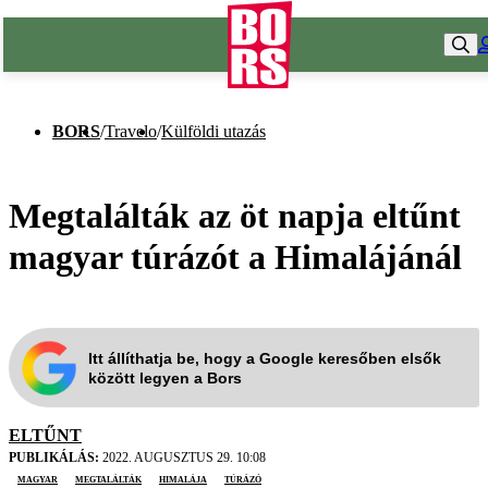
BORS
/
Travelo
/
Külföldi utazás
Megtalálták az öt napja eltűnt
magyar túrázót a Himalájánál
Itt állíthatja be, hogy a Google keresőben elsők
között legyen a Bors
ELTŰNT
PUBLIKÁLÁS:
2022. AUGUSZTUS 29. 10:08
magyar
megtalálták
Himalája
túrázó