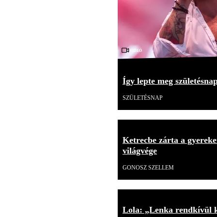
Videó
Így lepte meg születésna
SZÜLETÉSNAP
Ketrecbe zárta a gyerekei
világvége
GONOSZ SZELLEM
Lola: „Lenka rendkívül 