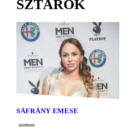
SZTÁROK
SÁFRÁNY EMESE
légtornász