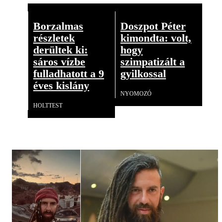
Borzalmas
Doszpot Péter
részletek
kimondta: volt,
derültek ki:
hogy
sáros vízbe
szimpatizált a
fulladhatott a 9
gyilkossal
éves kislány
NYOMOZÓ
HOLTTEST