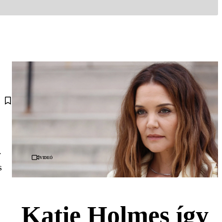
y
Videó
s
Katie Holmes így