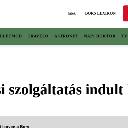
Játék
BORS LEXIKON
ÉLETMÓD
TRAVELO
ASTRONET
NAPI DOKTOR
TV
 szolgáltatás indult
tt legyen a Bors