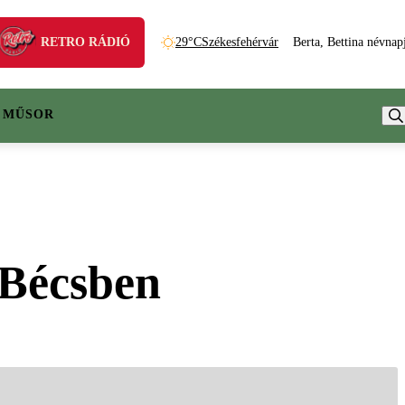
RETRO RÁDIÓ
29°C
Székesfehérvár
Berta, Bettina névnap
 MŰSOR
 Bécsben