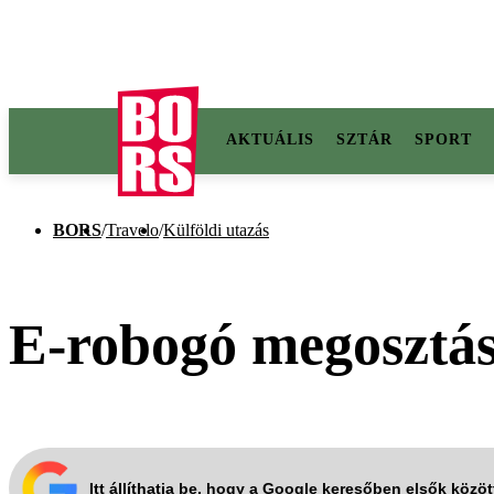
AKTUÁLIS
SZTÁR
SPORT
BORS
/
Travelo
/
Külföldi utazás
E-robogó megosztási
Itt állíthatja be, hogy a Google keresőben elsők közö