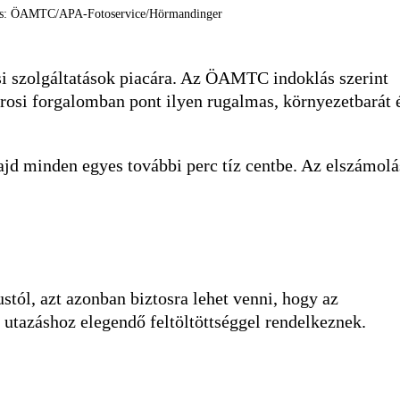
rrás: ÖAMTC/APA-Fotoservice/Hörmandinger
si szolgáltatások piacára. Az ÖAMTC indoklás szerint
rosi forgalomban pont ilyen rugalmas, környezetbarát 
ajd minden egyes további perc tíz centbe. Az elszámolá
stól, azt azonban biztosra lehet venni, hogy az
utazáshoz elegendő feltöltöttséggel rendelkeznek.