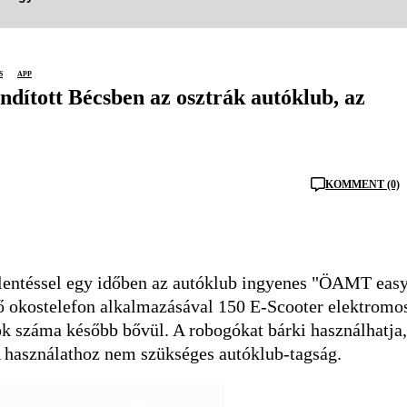
s
app
ndított Bécsben az osztrák autóklub, az
KOMMENT (0)
lentéssel egy időben az autóklub ingyenes "ÖAMT eas
tő okostelefon alkalmazásával 150 E-Scooter elektromo
k száma később bővül. A robogókat bárki használhatja,
A használathoz nem szükséges autóklub-tagság.