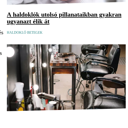
A haldoklók utolsó pillanataikban gyakran
ugyanazt élik át
és
HALDOKLÓ BETEGEK
s
Videó