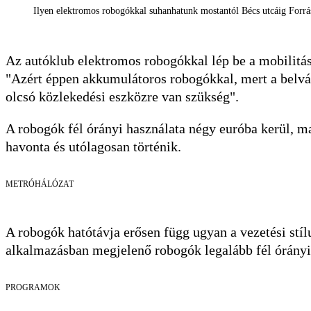
Ilyen elektromos robogókkal suhanhatunk mostantól Bécs utcáig Fo
Az autóklub elektromos robogókkal lép be a mobilitá
"Azért éppen akkumulátoros robogókkal, mert a belvá
olcsó közlekedési eszközre van szükség".
A robogók fél órányi használata négy euróba kerül, m
havonta és utólagosan történik.
METRÓHÁLÓZAT
A robogók hatótávja erősen függ ugyan a vezetési stílu
alkalmazásban megjelenő robogók legalább fél órányi 
PROGRAMOK