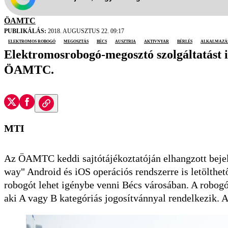
ÖAMTC
PUBLIKÁLÁS:
2018. AUGUSZTUS 22. 09:17
elektromos robogó
megosztás
Bécs
Ausztria
aktivnyar
bérlés
alkalmazá
Elektromosrobogó-megosztó szolgáltatást i
ÖAMTC.
MTI
Az ÖAMTC keddi sajtótájékoztatóján elhangzott beje
way" Android és iOS operációs rendszerre is letölthe
robogót lehet igénybe venni Bécs városában. A robogó
aki A vagy B kategóriás jogosítvánnyal rendelkezik. 