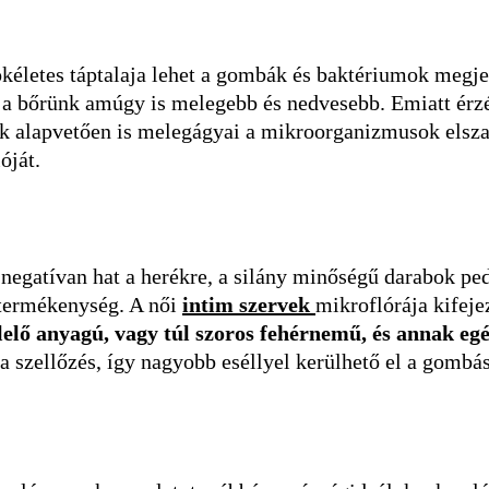
ökéletes táptalaja lehet a gombák és baktériumok megje
hol a bőrünk amúgy is melegebb és nedvesebb. Emiatt érzé
yek alapvetően is melegágyai a mikroorganizmusok elsz
óját.
 negatívan hat a herékre, a silány minőségű darabok pe
 termékenység. A női
intim szervek
mikroflórája kifeje
lő anyagú, vagy túl szoros fehérnemű, és annak egés
a szellőzés, így nagyobb eséllyel kerülhető el a gombá