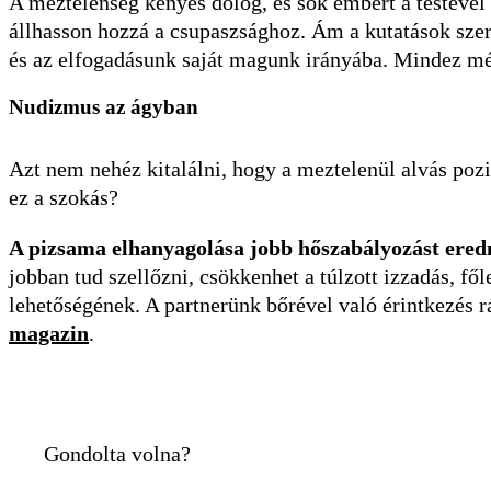
A meztelenség kényes dolog, és sok embert a testével
állhasson hozzá a csupaszsághoz. Ám a kutatások sze
és az elfogadásunk saját magunk irányába. Mindez mér
Nudizmus az ágyban
Azt nem nehéz kitalálni, hogy a meztelenül alvás pozi
ez a szokás?
A pizsama elhanyagolása jobb hőszabályozást eredm
jobban tud szellőzni, csökkenhet a túlzott izzadás, fől
lehetőségének. A partnerünk bőrével való érintkezés rá
magazin
.
Gondolta volna?