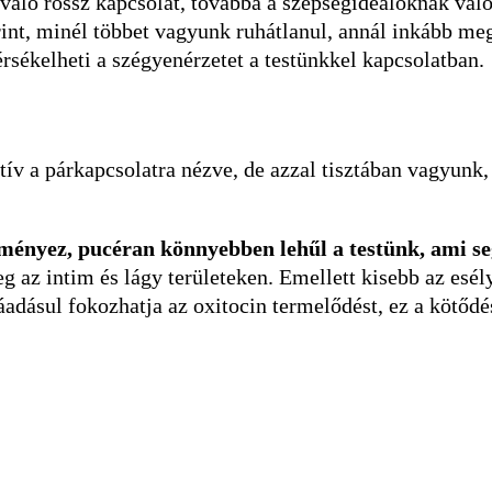
 való rossz kapcsolat, továbbá a szépségideáloknak val
rint, minél többet vagyunk ruhátlanul, annál inkább m
sékelheti a szégyenérzetet a testünkkel kapcsolatban.
tív a párkapcsolatra nézve, de azzal tisztában vagyunk
ényez, pucéran könnyebben lehűl a testünk, ami seg
eg az intim és lágy területeken. Emellett kisebb az esél
adásul fokozhatja az oxitocin termelődést, ez a kötődés