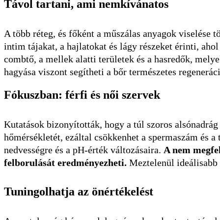
Távol tartani, ami nemkívánatos
A több réteg, és főként a műszálas anyagok viselése t
intim tájakat, a hajlatokat és lágy részeket érinti, a
combtő, a mellek alatti területek és a hasredők, mel
hagyása viszont segítheti a bőr természetes regeneráci
Fókuszban: férfi és női szervek
Kutatások bizonyították, hogy a túl szoros alsónadrág
hőmérsékletét, ezáltal csökkenhet a spermaszám és a
nedvességre és a pH-érték változásaira.
A nem megfele
felborulását eredményezheti.
Meztelenül ideálisabb 
Tuningolhatja az önértékelést