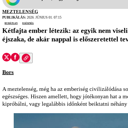
MEZTELENSÉG
PUBLIKÁLÁS:
2026. JÚNIUS 01. 07:15
ruhátlan
egészség
Kétfajta ember létezik: az egyik nem viseli
éjszaka, de akár nappal is előszeretettel t
Bors
A meztelenség, még ha az emberiség civilizálódása so
egészséges. Hiszen amellett, hogy jótékonyan hat a me
kipróbálni, vagy legalábbis időnként beiktatni néhány