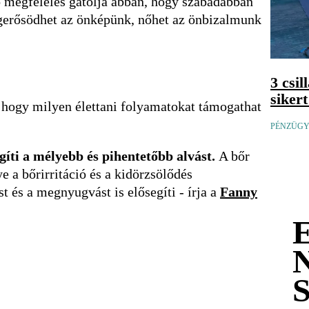
ó megfelelés gátolja abban, hogy szabadabban
egerősödhet az önképünk, nőhet az önbizalmunk
3 csi
siker
, hogy milyen élettani folyamatokat támogathat
PÉNZÜGYI
íti a mélyebb és pihentetőbb alvást.
A bőr
ye a bőrirritáció és a kidörzsölődés
t és a megnyugvást is elősegíti - írja a
Fanny