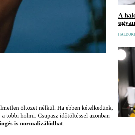
A hal
ugyana
HALDOKL
lmetlen öltözet nélkül. Ha ebben kételkedünk,
a többi holmi. Csupasz időtöltéssel azonban
ingés is normalizálódhat
.