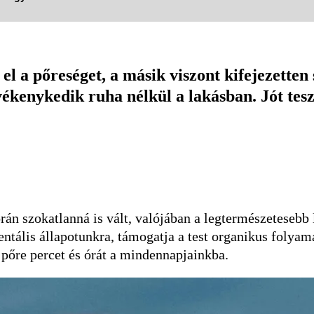
 el a pőreséget, a másik viszont kifejezetten
evékenykedik ruha nélkül a lakásban. Jót te
rán szokatlanná is vált, valójában a legtermészetesebb
ntális állapotunkra, támogatja a test organikus folyama
 pőre percet és órát a mindennapjainkba.