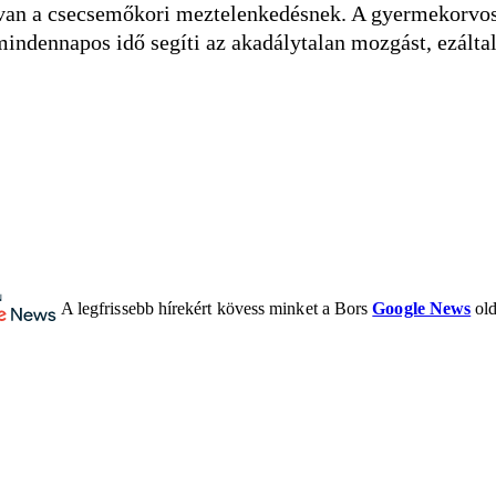
ge van a csecsemőkori meztelenkedésnek. A gyermekorvo
 mindennapos idő segíti az akadálytalan mozgást, ezálta
A legfrissebb hírekért kövess minket a Bors
Google News
old