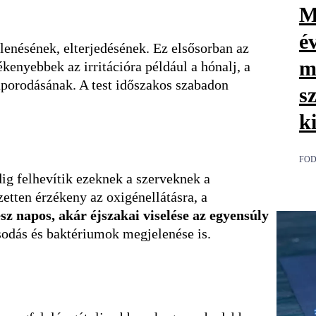
M
é
lenésének, elterjedésének. Ez elsősorban az
m
kenyebbek az irritációra például a hónalj, a
aporodásának. A test időszakos szabadon
s
k
FOD
dig felhevítik ezeknek a szerveknek a
zetten érzékeny az oxigénellátásra, a
z napos, akár éjszakai viselése az egyensúly
sodás és baktériumok megjelenése is.