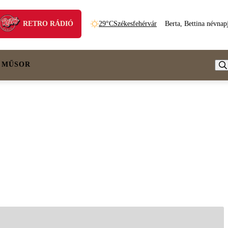
RETRO RÁDIÓ
29°C
Székesfehérvár
Berta, Bettina névnap
 MŰSOR