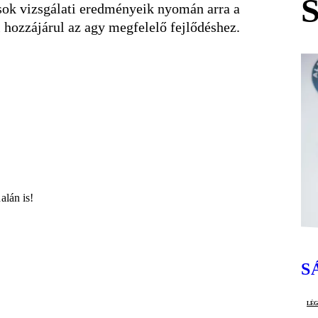
sok vizsgálati eredményeik nyomán arra a
l hozzájárul az agy megfelelő fejlődéshez.
alán is!
S
lé