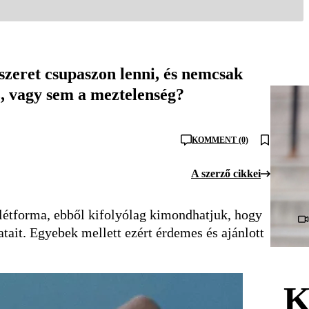
 szeret csupaszon lenni, és nemcsak
sz, vagy sem a meztelenség?
KOMMENT (0)
A szerző cikkei
 létforma, ebből kifolyólag kimondhatjuk, hogy
tait. Egyebek mellett ezért érdemes és ajánlott
K