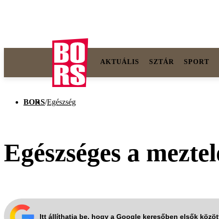
AKTUÁLIS
SZTÁR
SPORT
BORS
/
Egészség
Egészséges a meztel
Itt állíthatja be, hogy a Google keresőben elsők közö