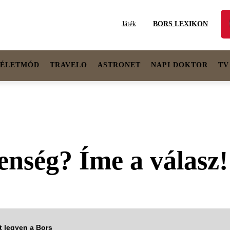
Játék
BORS LEXIKON
ÉLETMÓD
TRAVELO
ASTRONET
NAPI DOKTOR
TV
enség? Íme a válasz!
tt legyen a Bors