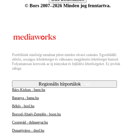
© Bors 2007–2026 Minden jog fenntartva.
Portfóliónk minőségi tartalmat jelent minden olvasó számára. Egyedülálló
elérést, országos lefedettséget és változatos megjelenési lehetőséget biztosít.
Folyamatosan keressük az új irányokat és fejlődési lehetőségeket. Ez jövőnk
záloga.
Regionális hírportálok
Bács-Kiskun - baon.hu
Baranya - bama.hu
Békés - beol.hu
Borsod-Abaúj-Zemplén - boon.hu
Csongrád - delmagyar.hu
Dunaújváros - duol.hu