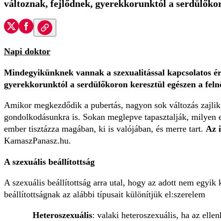
változnak, fejlődnek, gyerekkorunktól a serdülők
Napi doktor
Mindegyikünknek vannak a szexualitással kapcsolatos érzé
gyerekkorunktól a serdülőkoron keresztül egészen a fe
Amikor megkezdődik a pubertás, nagyon sok változás zajlik 
gondolkodásunkra is. Sokan meglepve tapasztalják, milyen e
ember tisztázza magában, ki is valójában, és merre tart.
Az i
KamaszPanasz.hu.
A szexuális beállítottság
A szexuális beállítottság arra utal, hogy az adott nem egyi
beállítottságnak az alábbi típusait különítjük el:szerelem
Heteroszexuális
: valaki heteroszexuális, ha az ell