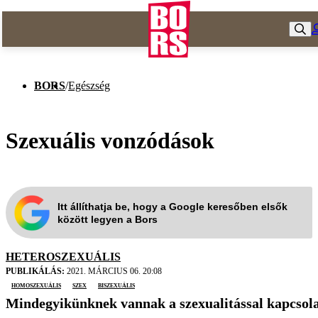
BORS
/
Egészség
Szexuális vonzódások
Itt állíthatja be, hogy a Google keresőben elsők
között legyen a Bors
HETEROSZEXUÁLIS
PUBLIKÁLÁS:
2021. MÁRCIUS 06. 20:08
homoszexuális
szex
biszexuális
Mindegyikünknek vannak a szexualitással kapcsolato