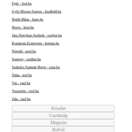
Fejér - feol.hu
Győr-Moson-Sopron - kisalfold.hu
Hajdú-Bihar - haon.hu
Heves - heol.hu
Jász-Nagykun-Szolnok - szoljon.hu
Komárom-Esztergom - kemma.hu
Nógrád - nool.hu
Somogy - sonline.hu
Szabolcs-Szatmár-Bereg - szon.hu
Tolna - teol.hu
Vas - vaol.hu
Veszprém - veol.hu
Zala - zaol.hu
Közélet
Gazdaság
Magazin
Bulvár