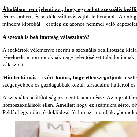
Általában nem jelenti azt, hogy egy adott szexuális beáll
éri az embert, és sokféle változás zajlik le bennünk. A dolog
mindent kipróbál – esetleg az azonos nemmel való kapcsolatot
A szexuális beállítottság választható?
A szakértők véleménye szerint a szexuális beállítottság kiala
géneknek, a hormonoknak nagy jelentőséget tulajdonítanak, 
választott.
Mindenki más – ezért fontos, hogy ellenszegüljünk a szt
szegényebbek és gazdagabbak közül, társadalmi háttértől és e
A szexuális beállítottság az identitásunk része. Az a problé
homoszexuálisok ellen. Amellett hogy ez számukra sértő, oly
Például egy nőies érdeklődésű férfira azt mondják: „homokos