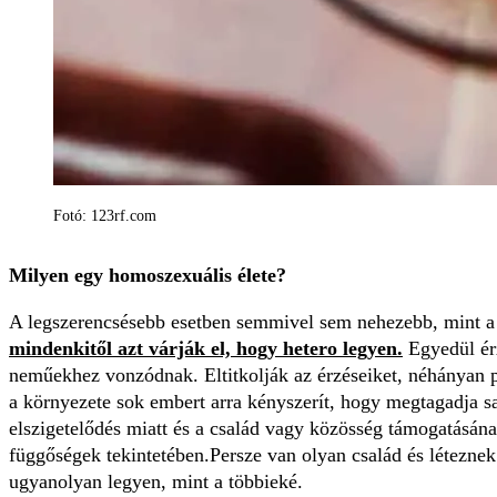
Fotó: 123rf.com
Milyen egy homoszexuális élete?
A legszerencsésebb esetben semmivel sem nehezebb, mint a
mindenkitől azt várják el, hogy hetero legyen.
Egyedül ér
neműekhez vonzódnak. Eltitkolják az érzéseiket, néhányan p
a környezete sok embert arra kényszerít, hogy megtagadja s
elszigetelődés miatt és a család vagy közösség támogatásán
függőségek tekintetében.
Persze van olyan család és léteznek
ugyanolyan legyen, mint a többieké.