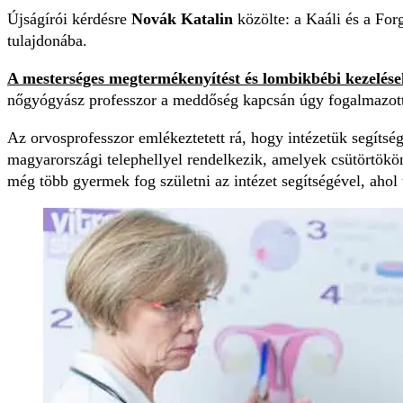
Újságírói kérdésre
Novák Katalin
közölte: a Kaáli és a For
tulajdonába.
A mesterséges megtermékenyítést és lombikbébi kezelése
nőgyógyász professzor a meddőség kapcsán úgy fogalmazott: 
Az orvosprofesszor emlékeztetett rá, hogy intézetük segítség
magyarországi telephellyel rendelkezik, amelyek csütörtökön
még több gyermek fog születni az intézet segítségével, ahol 