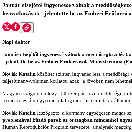
Január elsejétől ingyenessé válnak a meddőségkezel
beavatkozások - jelentette be az Emberi Erőforráso
Napi doktor
Január elsejétől ingyenessé válnak a meddőségkezelés ka
- jelentette be az Emberi Erőforrások Minisztériuma (Emm
Novák Katalin
közölte: szintén ingyenes lesz a meddőségi viz
teljesítmény-volumen korlátot, azaz "a jövőben nem lehetnek
Magyarországon mintegy 150 ezer pár küzd meddőségi prob
természetes úton gyermekük foganni - ismertette az államtitk
Novák Katalin
leszögezte: a kormány egységesen magas szín
problémával küzdő párok az országban mindenhol ugyana
Humán Reprodukciós Program tervezete, amelynek megtárgya