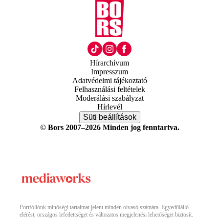
Hírarchívum
Impresszum
Adatvédelmi tájékoztató
Felhasználási feltételek
Moderálási szabályzat
Hírlevél
Süti beállítások
© Bors 2007–2026 Minden jog fenntartva.
Portfóliónk minőségi tartalmat jelent minden olvasó számára. Egyedülálló
elérést, országos lefedettséget és változatos megjelenési lehetőséget biztosít.