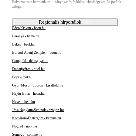
Folyamatosan keressük az új irányokat és fejlődési lehetőségeket. Ez jövőnk
záloga.
Regionális hírportálok
Bács-Kiskun - baon.hu
Baranya - bama.hu
Békés - beol.hu
Borsod-Abaúj-Zemplén - boon.hu
Csongrád - delmagyar.hu
Dunaújváros - duol.hu
Fejér - feol.hu
Győr-Moson-Sopron - kisalfold.hu
Hajdú-Bihar - haon.hu
Heves - heol.hu
Jász-Nagykun-Szolnok - szoljon.hu
Komárom-Esztergom - kemma.hu
Nógrád - nool.hu
Somogy - sonline.hu