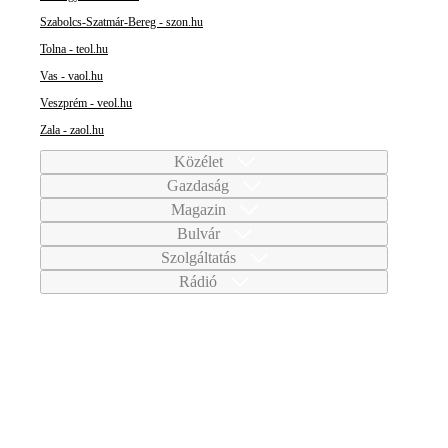
Szabolcs-Szatmár-Bereg - szon.hu
Tolna - teol.hu
Vas - vaol.hu
Veszprém - veol.hu
Zala - zaol.hu
Közélet
Gazdaság
Magazin
Bulvár
Szolgáltatás
Rádió