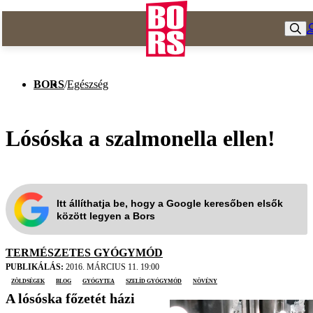
BORS
/
Egészség
Lósóska a szalmonella ellen!
Itt állíthatja be, hogy a Google keresőben elsők
között legyen a Bors
TERMÉSZETES GYÓGYMÓD
PUBLIKÁLÁS:
2016. MÁRCIUS 11. 19:00
zöldségek
blog
gyógytea
szelíd gyógymód
növény
A lósóska főzetét házi