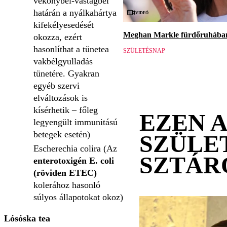
vékonybél-vastagbél
határán a nyálkahártya
Videó
kifekélyesedését
Meghan Markle fürdőruhában 
okozza, ezért
hasonlíthat a tünetea
SZÜLETÉSNAP
vakbélgyulladás
tünetére. Gyakran
egyéb szervi
elváltozások is
kísérhetik – főleg
EZEN 
legyengült immunitású
betegek esetén)
SZÜLE
Escherechia colira (Az
SZTÁR
enterotoxigén E. coli
(röviden ETEC)
kolerához hasonló
súlyos állapotokat okoz)
Lósóska tea