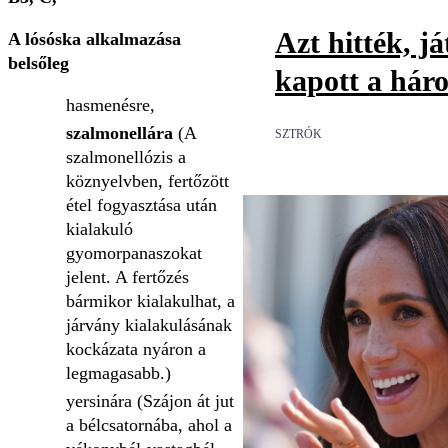
Azt hitték, já
A lósóska alkalmazása
belsőleg
kapott a háro
hasmenésre,
szalmonellára
(A
SZTRÓK
szalmonellózis a
köznyelvben, fertőzött
étel fogyasztása után
kialakuló
gyomorpanaszokat
jelent. A fertőzés
bármikor kialakulhat, a
járvány kialakulásának
kockázata nyáron a
legmagasabb.)
yersinára (Szájon át jut
a bélcsatornába, ahol a