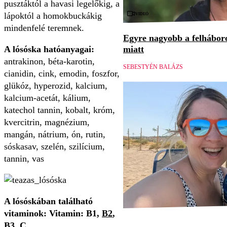
pusztáktól a havasi legelőkig, a
Videó
lápoktól a homokbuckákig
mindenfelé teremnek.
Egyre nagyobb a felháboro
A lósóska hatóanyagai:
miatt
antrakinon, béta-karotin,
SEBESTYÉN BALÁZS
cianidin, cink, emodin, foszfor,
glükóz, hyperozid, kalcium,
kalcium-acetát, kálium,
katechol tannin, kobalt, króm,
kvercitrin, magnézium,
mangán, nátrium, ón, rutin,
sóskasav, szelén, szilícium,
tannin, vas
A lósóskában található
vitaminok: Vitamin: B1,
B2
,
B3, C,