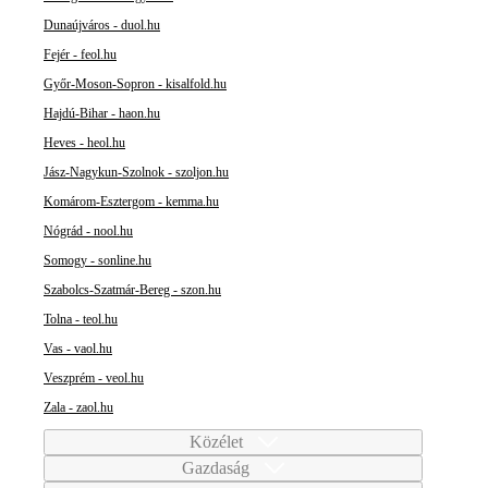
Dunaújváros - duol.hu
Fejér - feol.hu
Győr-Moson-Sopron - kisalfold.hu
Hajdú-Bihar - haon.hu
Heves - heol.hu
Jász-Nagykun-Szolnok - szoljon.hu
Komárom-Esztergom - kemma.hu
Nógrád - nool.hu
Somogy - sonline.hu
Szabolcs-Szatmár-Bereg - szon.hu
Tolna - teol.hu
Vas - vaol.hu
Veszprém - veol.hu
Zala - zaol.hu
Közélet
Gazdaság