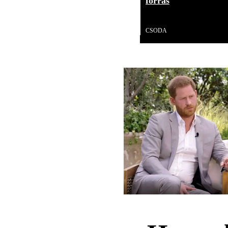
forrás
Videó
CSODA