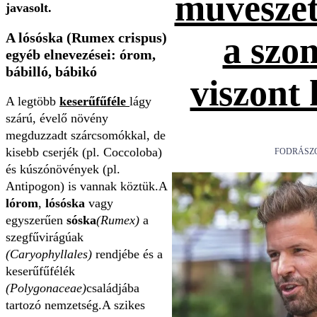
művészet
javasolt.
A lósóska (Rumex crispus)
a szo
egyéb elnevezései: órom,
bábilló, bábikó
viszont
A legtöbb
keserűfűféle
lágy
szárú, évelő növény
megduzzadt szárcsomókkal, de
kisebb cserjék (pl. Coccoloba)
FODRÁSZ
és kúszónövények (pl.
Antipogon) is vannak köztük.A
lórom
,
lósóska
vagy
egyszerűen
sóska
(Rumex)
a
szegfűvirágúak
(Caryophyllales)
rendjébe és a
keserűfűfélék
(Polygonaceae)
családjába
tartozó nemzetség.A szikes