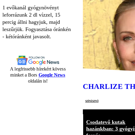
1 evőkanál gyógynövényt
leforrázunk 2 dl vízzel, 15
percig állni hagyjuk, majd
leszűrjük. Fogyasztása óránkén
- kétóránként javasolt.
A legfrissebb hírekért kövess
minket a Bors
Google News
oldalán is!
CHARLIZE T
színésznő
Csodatevő kutak
hazánkban: 3 gyógyí