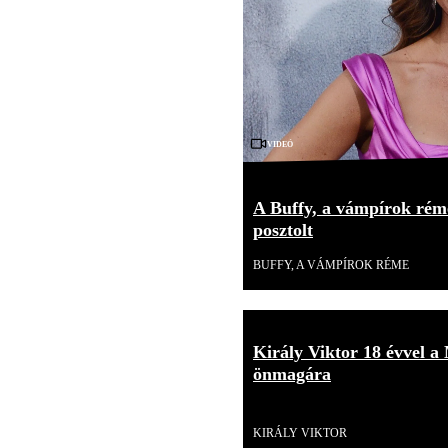
Videó
A Buffy, a vámpírok réme
posztolt
BUFFY, A VÁMPÍROK RÉME
Király Viktor 18 évvel a 
önmagára
Videó
KIRÁLY VIKTOR