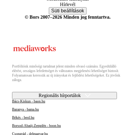
Hírlevél
Süti beállítások
© Bors 2007–2026 Minden jog fenntartva.
Portfóliónk minőségi tartalmat jelent minden olvasó számára. Egyedülálló
elérést, országos lefedettséget és változatos megjelenési lehetőséget biztosít.
Folyamatosan keressük az új irányokat és fejlődési lehetőségeket. Ez jövőnk
záloga.
Regionális hírportálok
Bács-Kiskun - baon.hu
Baranya - bama.hu
Békés - beol.hu
Borsod-Abaúj-Zemplén - boon.hu
Csongrád - delmagyar.hu