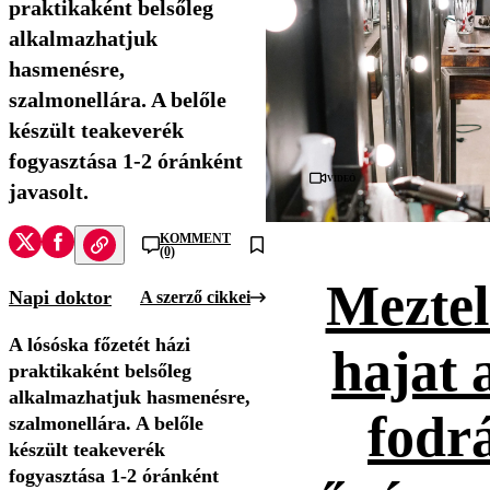
praktikaként belsőleg
alkalmazhatjuk
hasmenésre,
szalmonellára. A belőle
készült teakeverék
fogyasztása 1-2 óránként
Videó
javasolt.
KOMMENT
(0)
Meztel
Napi doktor
A szerző cikkei
A lósóska főzetét házi
hajat 
praktikaként belsőleg
alkalmazhatjuk hasmenésre,
fodr
szalmonellára. A belőle
készült teakeverék
fogyasztása 1-2 óránként