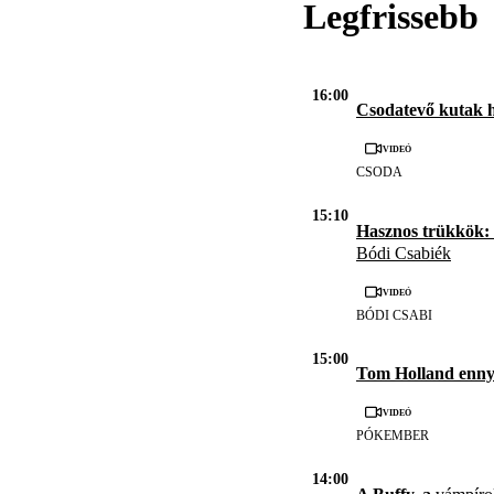
Legfrissebb
16:00
Csodatevő kutak 
Videó
CSODA
15:10
Hasznos trükkök: 
Bódi Csabiék
Videó
BÓDI CSABI
15:00
Tom Holland enny
Videó
PÓKEMBER
14:00