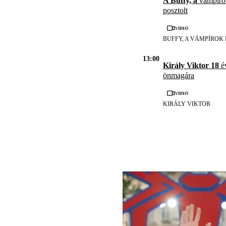
A Buffy, a
vámpírok
posztolt
Videó
BUFFY, A VÁMPÍROK
13:00
Király Viktor 18
év
önmagára
Videó
KIRÁLY VIKTOR