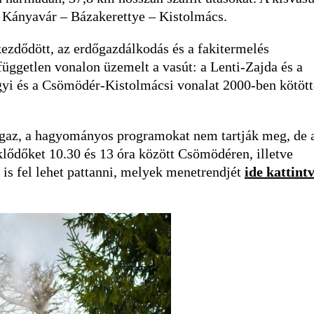
 Kányavár – Bázakerettye – Kistolmács.
kezdődött, az erdőgazdálkodás és a fakitermelés
üggetlen vonalon üzemelt a vasút: a Lenti-Zajda és a
yi és a Csömödér-Kistolmácsi vonalat 2000-ben kötöt
igaz, a hagyományos programokat nem tartják meg, de 
eklődőket 10.30 és 13 óra között Csömödéren, illetve
s fel lehet pattanni, melyek menetrendjét
ide kattint