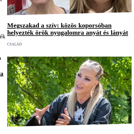
Megszakad a szív: közös koporsóban
helyezték örök nyugalomra anyát és lányát
ték
CSALÁD
a
va