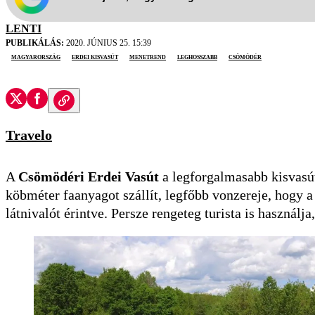
LENTI
PUBLIKÁLÁS:
2020. JÚNIUS 25. 15:39
Magyarország
erdei kisvasút
menetrend
leghosszabb
Csömödér
Travelo
A
Csömödéri Erdei Vasút
a legforgalmasabb kisvasút
köbméter faanyagot szállít, legfőbb vonzereje, hogy 
látnivalót érintve. Persze rengeteg turista is használj