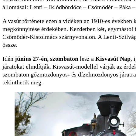
állomásai: Lenti – Iklódbördőce – Csömödér – Páka –
A vasút története ezen a vidéken az 1910-es években 
megkönnyítése érdekében. Kezdetben két, egymástól f
Csömödér-Kistolmács szárnyvonalon. A Lenti-Szilvág
össze.
Idén
június 27-én, szombaton
lesz a
Kisvasút Nap
, 
járatokat elindítják. Kisvasút-modellel várják az érd
szombaton gőzmozdonyos- és dízelmozdonyos járatra i
tekinthetik meg.