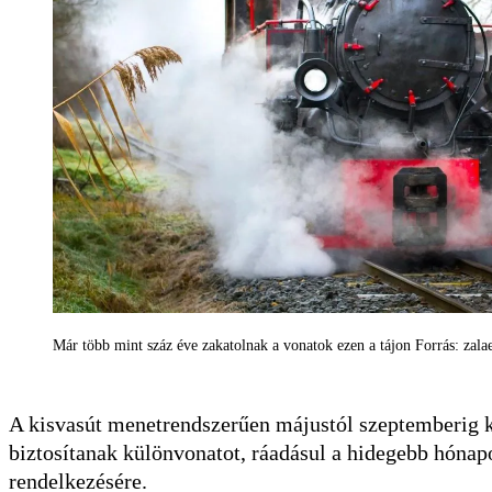
Már több mint száz éve zakatolnak a vonatok ezen a tájon Forrás: zala
A kisvasút menetrendszerűen májustól szeptemberig kö
biztosítanak különvonatot, ráadásul a hidegebb hónapo
rendelkezésére.