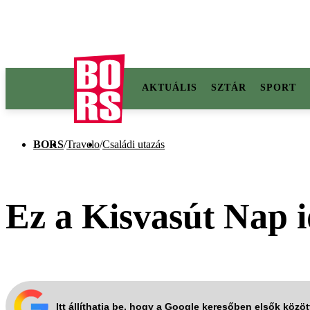
AKTUÁLIS
SZTÁR
SPORT
BORS
/
Travelo
/
Családi utazás
Ez a Kisvasút Nap i
Itt állíthatja be, hogy a Google keresőben elsők közö