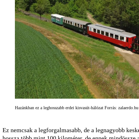
Hazánkban ez a leghosszabb erdei kisvasút-hálózat Forrás: zalaerdo.hu
Ez nemcsak a legforgalmasabb, de a legnagyobb keske
hossza több mint 100 kilométer, de ennek mindössze a