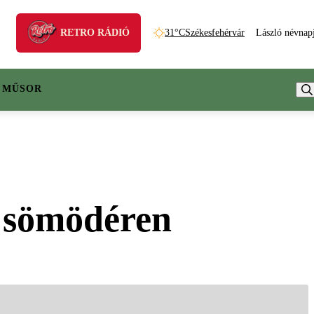
RETRO RÁDIÓ
31°C
Székesfehérvár
László névnap
 MŰSOR
 Csömödéren