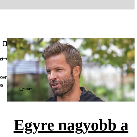
ei
zer
es
Videó
Egyre nagyobb a