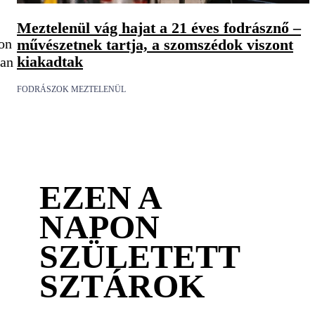
Meztelenül vág hajat a 21 éves fodrásznő –
művészetnek tartja, a szomszédok viszont
on
kiakadtak
ban
FODRÁSZOK MEZTELENÜL
EZEN A
NAPON
SZÜLETETT
SZTÁROK