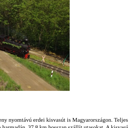
ny nyomtávú erdei kisvasút is Magyarországon. Teljes
 harmadán, 37,8 km hosszan szállít utasokat. A kisvasú