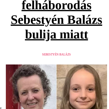
felháborodás
Sebestyén Balázs
bulija miatt
SEBESTYÉN BALÁZS
t