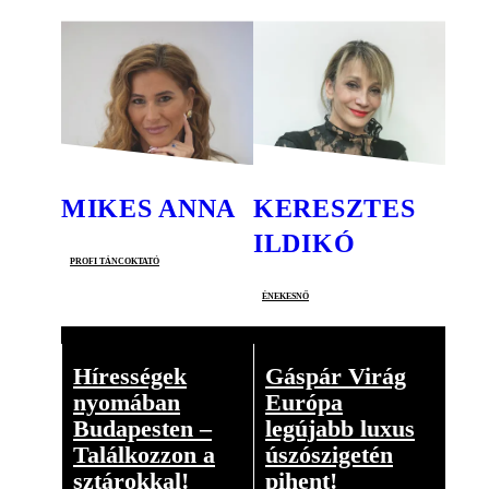
MIKES ANNA
KERESZTES
ILDIKÓ
profi táncoktató
énekesnő
Hírességek
Gáspár Virág
nyomában
Európa
Budapesten –
legújabb luxus
Találkozzon a
úszószigetén
sztárokkal!
pihent!