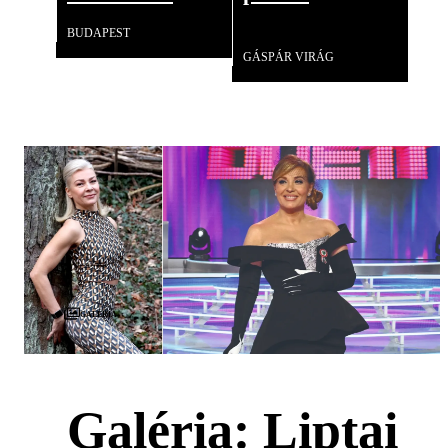
BUDAPEST
Videó
GÁSPÁR VIRÁG
Galéria
Galéria: Liptai