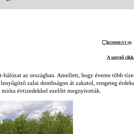
KOMMENT (0)
A szerző cikk
-hálózat az országban. Amellett, hogy évente több tíze
a lenyűgöző zalai dombságon át zakatol, rengeteg érdek
a, mióta évtizedekkel ezelőtt megnyitották.