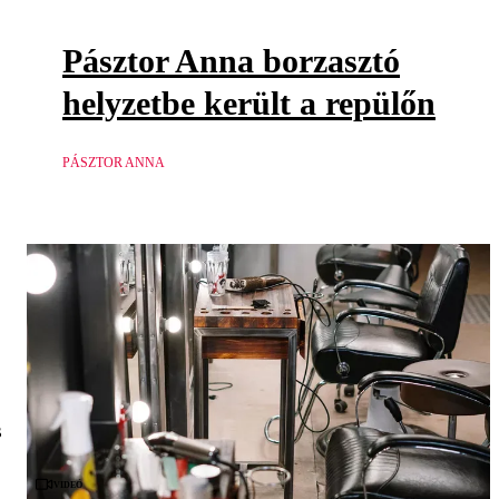
Pásztor Anna borzasztó
helyzetbe került a repülőn
PÁSZTOR ANNA
s
Videó