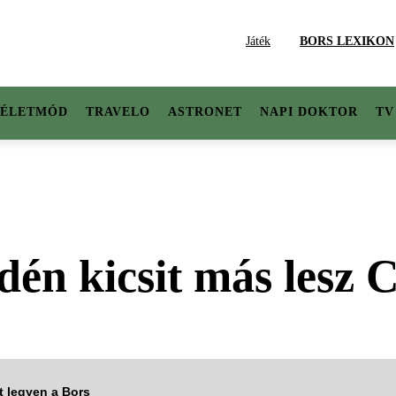
Játék
BORS LEXIKON
ÉLETMÓD
TRAVELO
ASTRONET
NAPI DOKTOR
TV
dén kicsit más lesz
tt legyen a Bors