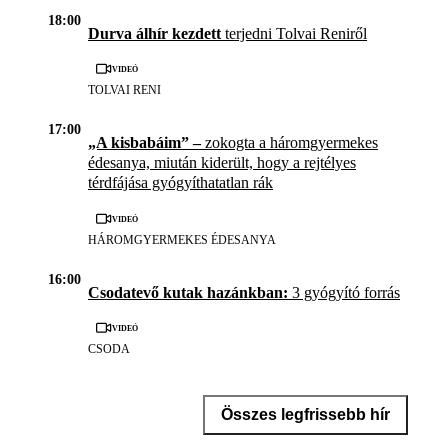
18:00
Durva álhír kezdett
terjedni Tolvai Reniről
Videó
TOLVAI RENI
17:00
„A kisbabáim” –
zokogta a háromgyermekes
édesanya, miután kiderült, hogy a rejtélyes
térdfájása gyógyíthatatlan rák
Videó
HÁROMGYERMEKES ÉDESANYA
16:00
Csodatevő kutak hazánkban:
3 gyógyító forrás
Videó
CSODA
Összes legfrissebb hír