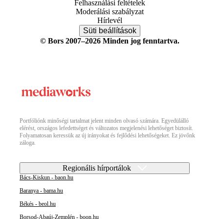
Felhasználási feltételek
Moderálási szabályzat
Hírlevél
Süti beállítások
© Bors 2007–2026 Minden jog fenntartva.
Portfóliónk minőségi tartalmat jelent minden olvasó számára. Egyedülálló
elérést, országos lefedettséget és változatos megjelenési lehetőséget biztosít.
Folyamatosan keressük az új irányokat és fejlődési lehetőségeket. Ez jövőnk
záloga.
Regionális hírportálok
Bács-Kiskun - baon.hu
Baranya - bama.hu
Békés - beol.hu
Borsod-Abaúj-Zemplén - boon.hu