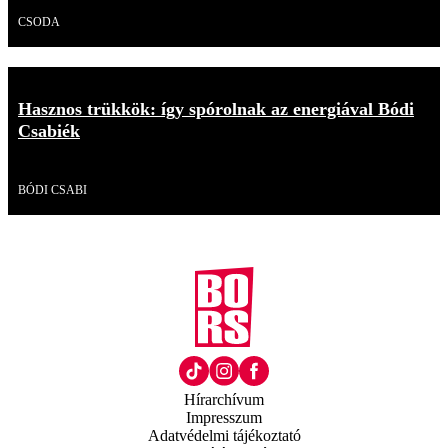
Videó
CSODA
Hasznos trükkök: így spórolnak az energiával Bódi
Csabiék
Videó
BÓDI CSABI
Hírarchívum
Impresszum
Adatvédelmi tájékoztató