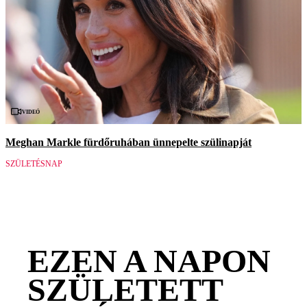
Videó
Meghan Markle fürdőruhában ünnepelte szülinapját
SZÜLETÉSNAP
EZEN A NAPON
SZÜLETETT