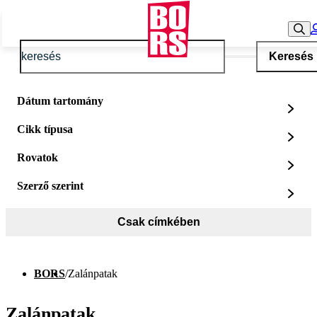
Keresés
Dátum tartomány
Cikk típusa
Rovatok
Szerző szerint
Csak címkében
BORS
/
Zalánpatak
Zalánpatak