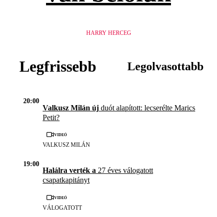
HARRY HERCEG
Legfrissebb
Legolvasottabb
20:00
Valkusz Milán új
duót alapított: lecserélte Marics
Petit?
Videó
VALKUSZ MILÁN
19:00
Halálra verték a
27 éves válogatott
csapatkapitányt
Videó
VÁLOGATOTT