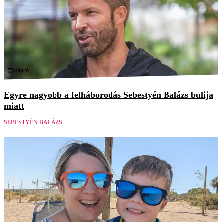
Videó
Egyre nagyobb a felháborodás Sebestyén Balázs bulija
miatt
SEBESTYÉN BALÁZS