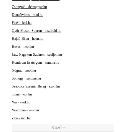
Csongrád - delmagyar.hu
Dunaújváros - duol.hu
Fejér - feol.hu
Győr-Moson-Sopron - kisalfold.hu
Hajdú-Bihar - haon.hu
Heves - heol.hu
Jász-Nagykun-Szolnok - szoljon.hu
Komárom-Esztergom - kemma.hu
Nógrád - nool.hu
Somogy - sonline.hu
Szabolcs-Szatmár-Bereg - szon.hu
Tolna - teol.hu
Vas - vaol.hu
Veszprém - veol.hu
Zala - zaol.hu
Közélet