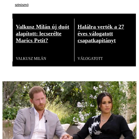
színésznő
Valkusz Milán új duót
Halálra verték a 27
alapított: lecserélte
éves válogatott
Marics Petit?
csapatkapitányt
Videó
Videó
VALKUSZ MILÁN
VÁLOGATOTT