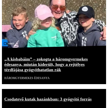
Videó
„A kisbabáim” – zokogta a háromgyermekes
édesanya, miután kiderült, hogy a rejtélyes
térdfájása gyógyíthatatlan rák
HÁROMGYERMEKES ÉDESANYA
Csodatevő kutak hazánkban: 3 gyógyító forrás