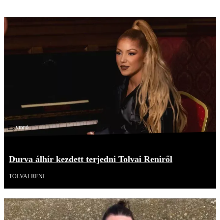
Videó
Durva álhír kezdett terjedni Tolvai Reniről
TOLVAI RENI