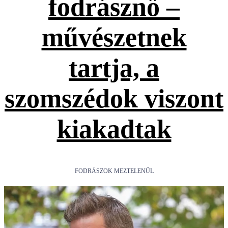
fodrásznő –
művészetnek
tartja, a
szomszédok viszont
kiakadtak
FODRÁSZOK MEZTELENÜL