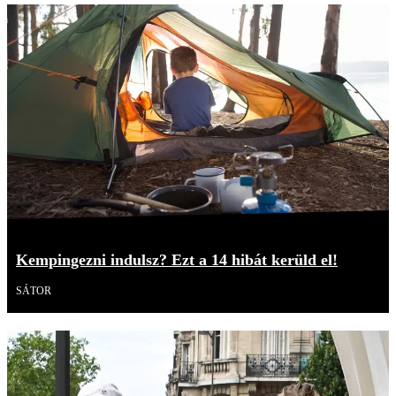
Kempingezni indulsz? Ezt a 14 hibát kerüld el!
SÁTOR