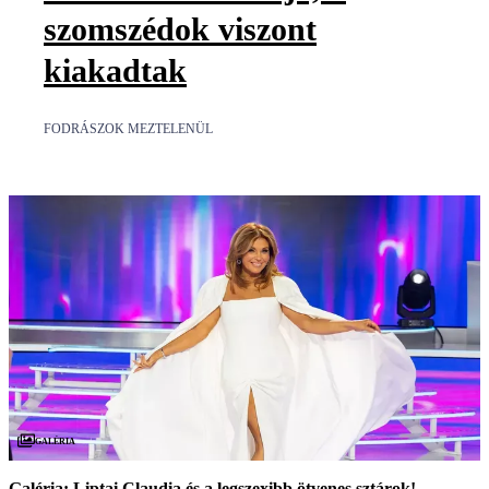
szomszédok viszont
kiakadtak
FODRÁSZOK MEZTELENÜL
Galéria
Galéria: Liptai Claudia és a legszexibb ötvenes sztárok!