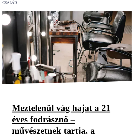
CSALÁD
Videó
Meztelenül vág hajat a 21
éves fodrásznő –
művészetnek tartja, a