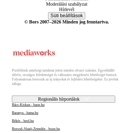
Moderálási szabályzat
Hírlevél
Süti beállítások
© Bors 2007–2026 Minden jog fenntartva.
Portfóliónk minőségi tartalmat jelent minden olvasó számára. Egyedülálló
elérést, országos lefedettséget és változatos megjelenési lehetőséget biztosít.
Folyamatosan keressük az új irányokat és fejlődési lehetőségeket. Ez jövőnk
záloga.
Regionális hírportálok
Bács-Kiskun - baon.hu
Baranya - bama.hu
Békés - beol.hu
Borsod-Abaúj-Zemplén - boon.hu