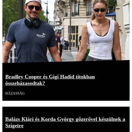
Videó
Bradley Cooper és Gigi Hadid titokban
összeházasodtak?
HÁZASSÁG
Balázs Klári és Korda György gőzerővel készülnek a
Szigetre