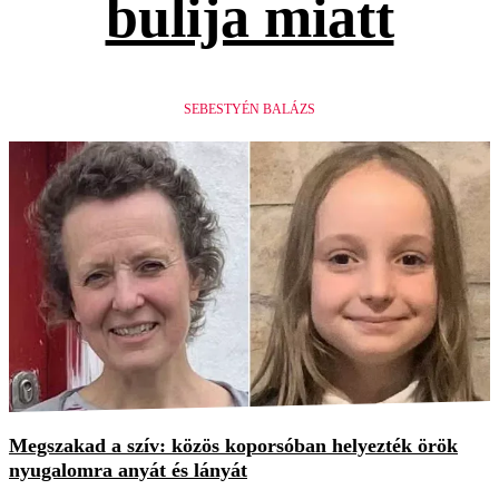
bulija miatt
SEBESTYÉN BALÁZS
Megszakad a szív: közös koporsóban helyezték örök
nyugalomra anyát és lányát