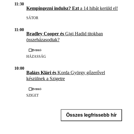
11:30
Kempingezni indulsz? Ezt
a 14 hibát kerüld el!
SÁTOR
11:00
Bradley Cooper és
Gigi Hadid titokban
összeházasodtak?
Videó
HÁZASSÁG
10:00
Balázs Klári és
Korda György gőzerővel
készülnek a Szigetre
Videó
SZIGET
Összes legfrissebb hír