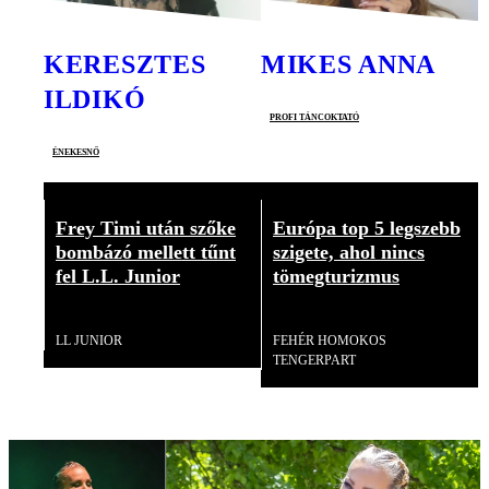
KERESZTES
MIKES ANNA
ILDIKÓ
profi táncoktató
énekesnő
Frey Timi után szőke
Európa top 5 legszebb
bombázó mellett tűnt
szigete, ahol nincs
fel L.L. Junior
tömegturizmus
Videó
Videó
LL JUNIOR
FEHÉR HOMOKOS
TENGERPART