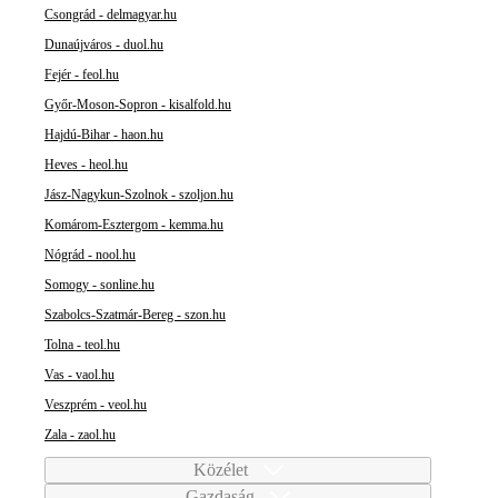
Csongrád - delmagyar.hu
Dunaújváros - duol.hu
Fejér - feol.hu
Győr-Moson-Sopron - kisalfold.hu
Hajdú-Bihar - haon.hu
Heves - heol.hu
Jász-Nagykun-Szolnok - szoljon.hu
Komárom-Esztergom - kemma.hu
Nógrád - nool.hu
Somogy - sonline.hu
Szabolcs-Szatmár-Bereg - szon.hu
Tolna - teol.hu
Vas - vaol.hu
Veszprém - veol.hu
Zala - zaol.hu
Közélet
Gazdaság