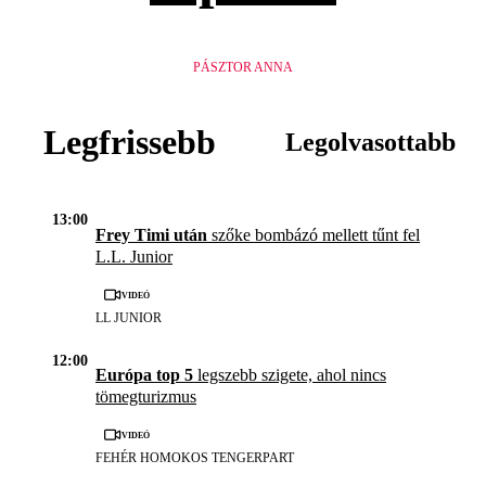
PÁSZTOR ANNA
Legfrissebb
Legolvasottabb
13:00
Frey Timi után
szőke bombázó mellett tűnt fel
L.L. Junior
Videó
LL JUNIOR
12:00
Európa top 5
legszebb szigete, ahol nincs
tömegturizmus
Videó
FEHÉR HOMOKOS TENGERPART