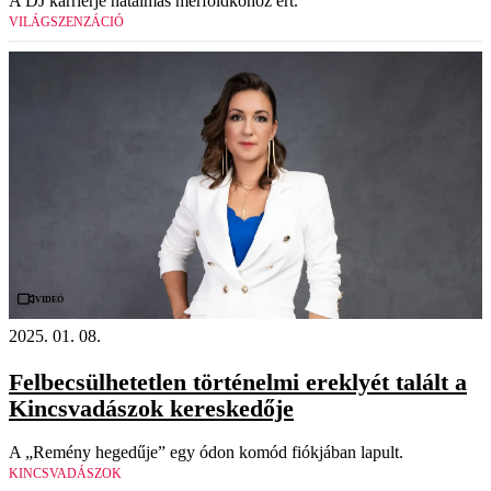
A DJ karrierje hatalmas mérföldkőhöz ért.
VILÁGSZENZÁCIÓ
Videó
2025. 01. 08.
Felbecsülhetetlen történelmi ereklyét talált a
Kincsvadászok kereskedője
A „Remény hegedűje” egy ódon komód fiókjában lapult.
KINCSVADÁSZOK