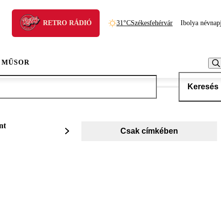
RETRO RÁDIÓ
31°C
Székesfehérvár
Ibolya névnap
 MŰSOR
Keresés
nt
Csak címkében