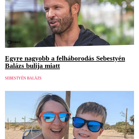
Videó
Egyre nagyobb a felháborodás Sebestyén
Balázs bulija miatt
SEBESTYÉN BALÁZS