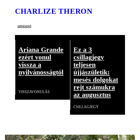
CHARLIZE THERON
színésznő
Ariana Grande
Ez a 3
ezért vonul
csillagjegy
vissza a
teljesen
nyilvánosságtól
újjászületik:
mesés dolgokat
Videó
rejt számukra
VISSZAVONULÁS
az augusztus
CSILLAGJEGY