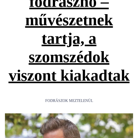
fodrásznő –
művészetnek
tartja, a
szomszédok
viszont kiakadtak
FODRÁSZOK MEZTELENÜL