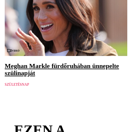
Videó
Meghan Markle fürdőruhában ünnepelte
szülinapját
SZÜLETÉSNAP
EZEN A