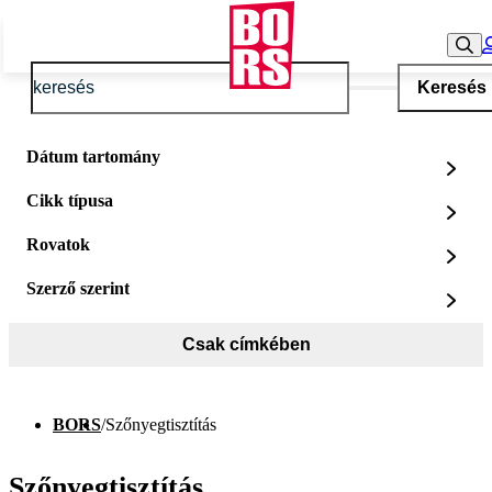
Keresés
Dátum tartomány
Cikk típusa
Rovatok
Szerző szerint
Csak címkében
BORS
/
Szőnyegtisztítás
Szőnyegtisztítás