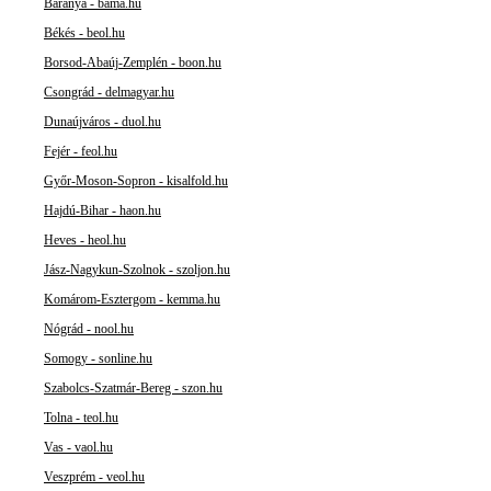
Baranya - bama.hu
Békés - beol.hu
Borsod-Abaúj-Zemplén - boon.hu
Csongrád - delmagyar.hu
Dunaújváros - duol.hu
Fejér - feol.hu
Győr-Moson-Sopron - kisalfold.hu
Hajdú-Bihar - haon.hu
Heves - heol.hu
Jász-Nagykun-Szolnok - szoljon.hu
Komárom-Esztergom - kemma.hu
Nógrád - nool.hu
Somogy - sonline.hu
Szabolcs-Szatmár-Bereg - szon.hu
Tolna - teol.hu
Vas - vaol.hu
Veszprém - veol.hu