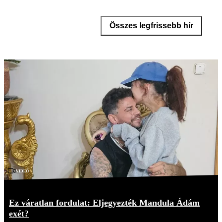
Összes legfrissebb hír
Videó
Ez váratlan fordulat: Eljegyezték Mandula Ádám
exét?