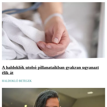
A haldoklók utolsó pillanataikban gyakran ugyanazt
élik át
HALDOKLÓ BETEGEK