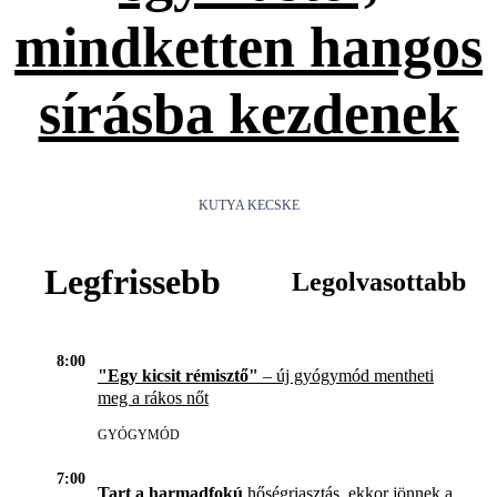
mindketten hangos
sírásba kezdenek
KUTYA KECSKE
Legfrissebb
Legolvasottabb
8:00
"Egy kicsit rémisztő"
– új gyógymód mentheti
meg a rákos nőt
GYÓGYMÓD
7:00
Tart a harmadfokú
hőségriasztás, ekkor jönnek a