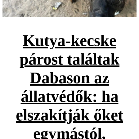
Kutya-kecske
párost találtak
Dabason az
állatvédők: ha
elszakítják őket
egymástól,