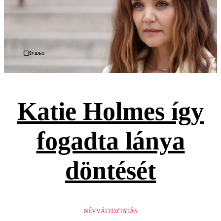
Videó
Katie Holmes így
fogadta lánya
döntését
NÉVVÁLTOZTATÁS