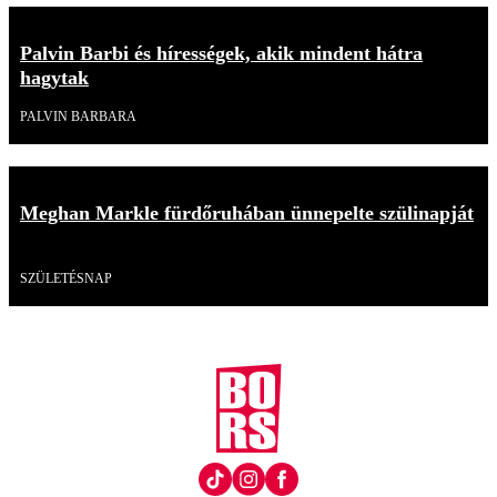
Palvin Barbi és hírességek, akik mindent hátra
hagytak
PALVIN BARBARA
Meghan Markle fürdőruhában ünnepelte szülinapját
Videó
SZÜLETÉSNAP