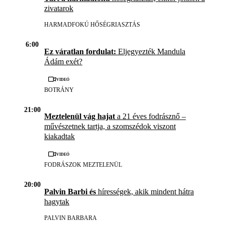
zivatarok
HARMADFOKÚ HŐSÉGRIASZTÁS
6:00
Ez váratlan fordulat:
Eljegyezték Mandula
Ádám exét?
Videó
BOTRÁNY
21:00
Meztelenül vág hajat
a 21 éves fodrásznő –
művészetnek tartja, a szomszédok viszont
kiakadtak
Videó
FODRÁSZOK MEZTELENÜL
20:00
Palvin Barbi és
hírességek, akik mindent hátra
hagytak
PALVIN BARBARA