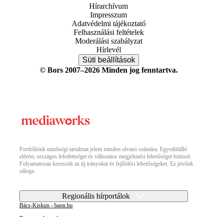
Hírarchívum
Impresszum
Adatvédelmi tájékoztató
Felhasználási feltételek
Moderálási szabályzat
Hírlevél
Süti beállítások
© Bors 2007–2026 Minden jog fenntartva.
Portfóliónk minőségi tartalmat jelent minden olvasó számára. Egyedülálló
elérést, országos lefedettséget és változatos megjelenési lehetőséget biztosít.
Folyamatosan keressük az új irányokat és fejlődési lehetőségeket. Ez jövőnk
záloga.
Regionális hírportálok
Bács-Kiskun - baon.hu