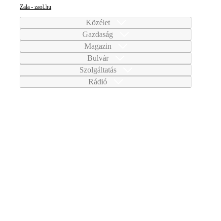
Zala - zaol.hu
Közélet
Gazdaság
Magazin
Bulvár
Szolgáltatás
Rádió