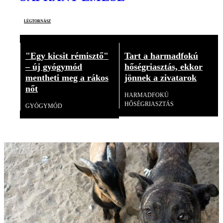
légtornász
"Egy kicsit rémisztő"
Tart a harmadfokú
– új gyógymód
hőségriasztás, ekkor
mentheti meg a rákos
jönnek a zivatarok
nőt
HARMADFOKÚ
HŐSÉGRIASZTÁS
GYÓGYMÓD