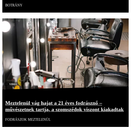
BOTRÁNY
Videó
Meztelenül vág hajat a 21 éves fodrásznő –
művészetnek tartja, a szomszédok viszont kiakadtak
FODRÁSZOK MEZTELENÜL