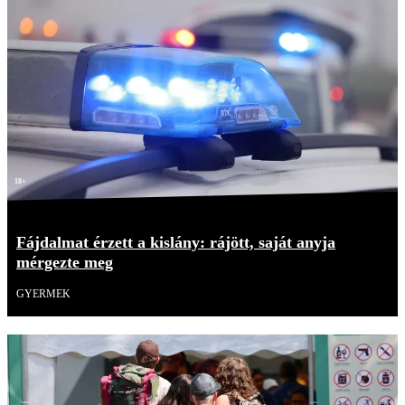
18+
Fájdalmat érzett a kislány: rájött, saját anyja
mérgezte meg
GYERMEK