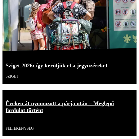
Sziget 2026: így kerüljük el a jegyüzéreket
SZIGET
Éveken át nyomozott a párja után – Meglepő
fordulat történt
Videó
FÉLTÉKENYSÉG