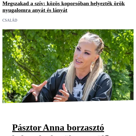
Megszakad a szív: közös koporsóban helyezték örök
nyugalomra anyát és lányát
CSALÁD
Pásztor Anna borzasztó