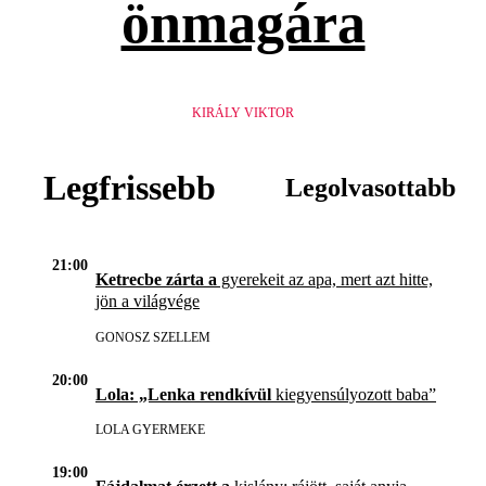
önmagára
KIRÁLY VIKTOR
Legfrissebb
Legolvasottabb
21:00
Ketrecbe zárta a
gyerekeit az apa, mert azt hitte,
jön a világvége
GONOSZ SZELLEM
20:00
Lola: „Lenka rendkívül
kiegyensúlyozott baba”
LOLA GYERMEKE
19:00