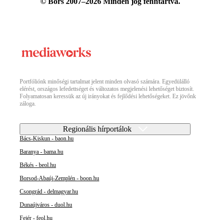
© Bors 2007–2026 Minden jog fenntartva.
Portfóliónk minőségi tartalmat jelent minden olvasó számára. Egyedülálló
elérést, országos lefedettséget és változatos megjelenési lehetőséget biztosít.
Folyamatosan keressük az új irányokat és fejlődési lehetőségeket. Ez jövőnk
záloga.
Regionális hírportálok
Bács-Kiskun - baon.hu
Baranya - bama.hu
Békés - beol.hu
Borsod-Abaúj-Zemplén - boon.hu
Csongrád - delmagyar.hu
Dunaújváros - duol.hu
Fejér - feol.hu