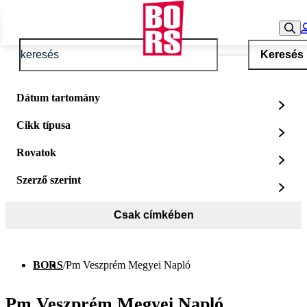
Keresés
Dátum tartomány
Cikk típusa
Rovatok
Szerző szerint
Csak címkében
BORS
/
Pm Veszprém Megyei Napló
Pm Veszprém Megyei Napló