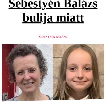
Sebestyén Balázs
bulija miatt
SEBESTYÉN BALÁZS