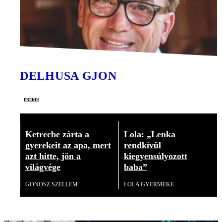
DELHUSA GJON
énekes
Ketrecbe zárta a
Lola: „Lenka
gyerekeit az apa, mert
rendkívül
azt hitte, jön a
kiegyensúlyozott
világvége
baba”
GONOSZ SZELLEM
LOLA GYERMEKE