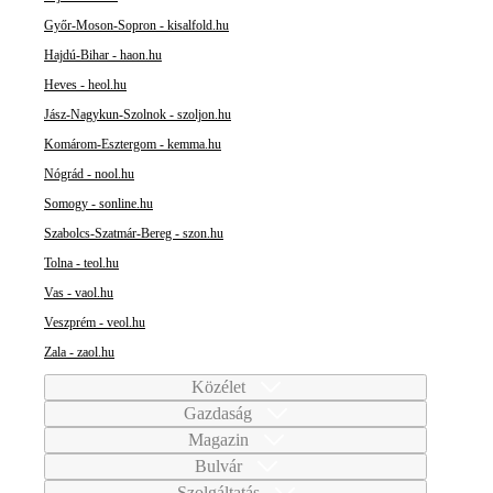
Győr-Moson-Sopron - kisalfold.hu
Hajdú-Bihar - haon.hu
Heves - heol.hu
Jász-Nagykun-Szolnok - szoljon.hu
Komárom-Esztergom - kemma.hu
Nógrád - nool.hu
Somogy - sonline.hu
Szabolcs-Szatmár-Bereg - szon.hu
Tolna - teol.hu
Vas - vaol.hu
Veszprém - veol.hu
Zala - zaol.hu
Közélet
Gazdaság
Magazin
Bulvár
Szolgáltatás