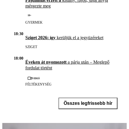
Fájdalmat érzett a
kislány: rájött, saját anyja
mérgezte meg
18+
GYERMEK
18:30
Sziget 2026: így
kerüljük el a jegyüzéreket
SZIGET
18:00
Éveken át nyomozott
a párja után – Meglepő
fordulat történt
Videó
FÉLTÉKENYSÉG
Összes legfrissebb hír