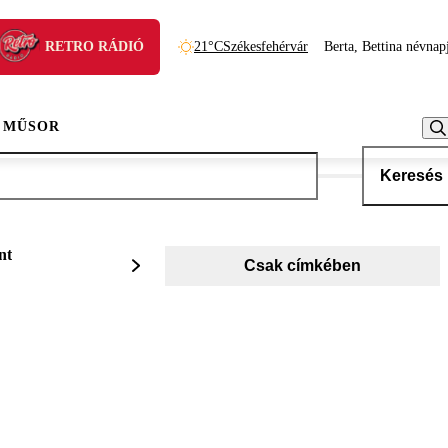
RETRO RÁDIÓ
21°C
Székesfehérvár
Berta, Bettina névnap
 MŰSOR
Keresés
nt
Csak címkében