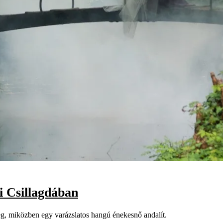
i Csillagdában
meg, miközben egy varázslatos hangú énekesnő andalít.