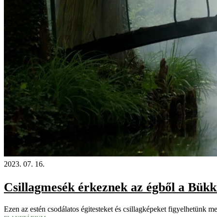
2023. 07. 16.
Csillagmesék érkeznek az égből a Bükk
Ezen az estén csodálatos égitesteket és csillagképeket figyelhetünk 