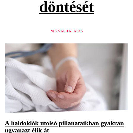
döntését
NÉVVÁLTOZTATÁS
A haldoklók utolsó pillanataikban gyakran
ugyanazt élik át