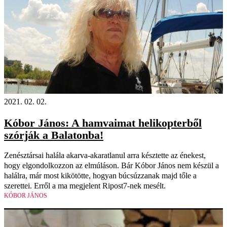
2021. 02. 02.
Kóbor János: A hamvaimat helikopterből
szórják a Balatonba!
Zenésztársai halála akarva-akaratlanul arra késztette az énekest,
hogy elgondolkozzon az elmúláson. Bár Kóbor János nem készül a
halálra, már most kikötötte, hogyan búcsúzzanak majd tőle a
szerettei. Erről a ma megjelent Ripost7-nek mesélt.
KÓBOR JÁNOS