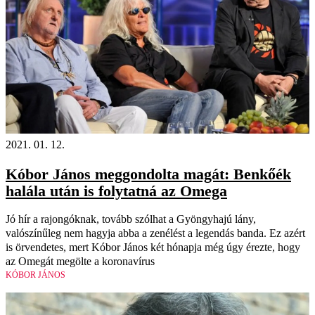
2021. 01. 12.
Kóbor János meggondolta magát: Benkőék
halála után is folytatná az Omega
Jó hír a rajongóknak, tovább szólhat a Gyöngyhajú lány,
valószínűleg nem hagyja abba a zenélést a legendás banda. Ez azért
is örvendetes, mert Kóbor János két hónapja még úgy érezte, hogy
az Omegát megölte a koronavírus
KÓBOR JÁNOS