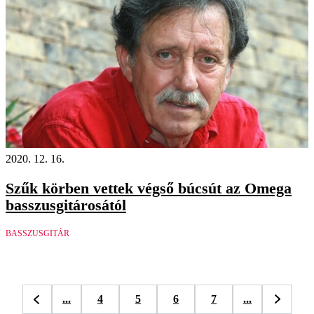
2020. 12. 16.
Szűk körben vettek végső búcsút az Omega
basszusgitárosától
BASSZUSGITÁR
...
4
5
6
7
...