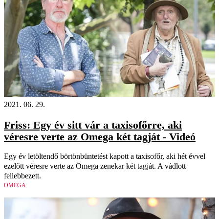
2021. 06. 29.
Friss: Egy év sitt vár a taxisofőrre, aki
véresre verte az Omega két tagját - Videó
Egy év letöltendő börtönbüntetést kapott a taxisofőr, aki hét évvel
ezelőtt véresre verte az Omega zenekar két tagját. A vádlott
fellebbezett.
OMEGA