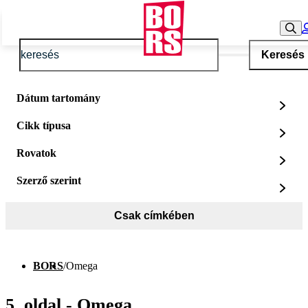
Keresés
Dátum tartomány
Cikk típusa
Rovatok
Szerző szerint
Csak címkében
BORS
/
Omega
5. oldal - Omega