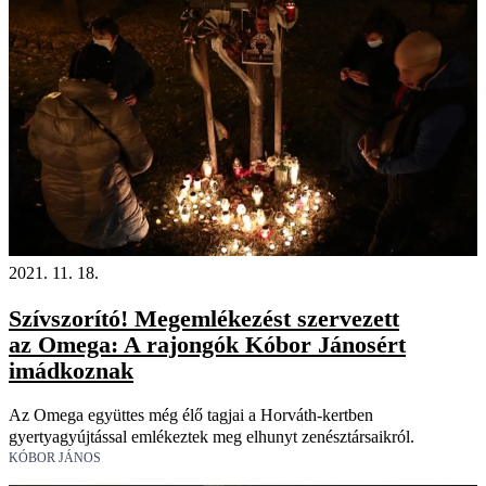
2021. 11. 18.
Szívszorító! Megemlékezést szervezett
az Omega: A rajongók Kóbor Jánosért
imádkoznak
Az Omega együttes még élő tagjai a Horváth-kertben
gyertyagyújtással emlékeztek meg elhunyt zenésztársaikról.
KÓBOR JÁNOS