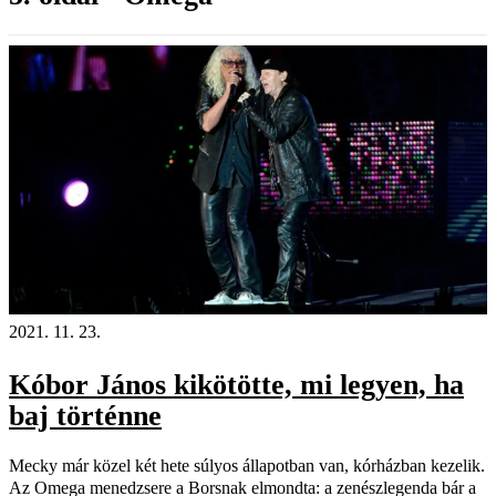
2021. 11. 23.
Kóbor János kikötötte, mi legyen, ha
baj történne
Mecky már közel két hete súlyos állapotban van, kórházban kezelik.
Az Omega menedzsere a Borsnak elmondta: a zenészlegenda bár a