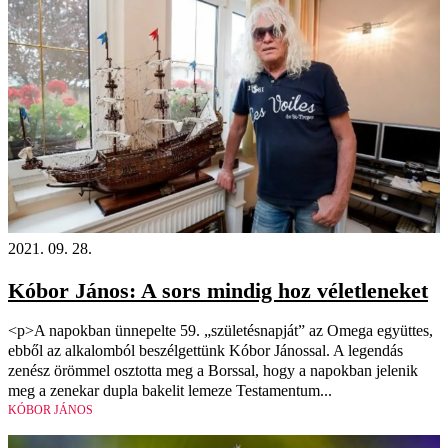
2021. 09. 28.
Kóbor János: A sors mindig hoz véletleneket
<p>A napokban ünnepelte 59. „születésnapját” az Omega együttes,
ebből az alkalomból beszélgettünk Kóbor Jánossal. A legendás
zenész örömmel osztotta meg a Borssal, hogy a napokban jelenik
meg a zenekar dupla bakelit lemeze Testamentum...
KÓBOR JÁNOS