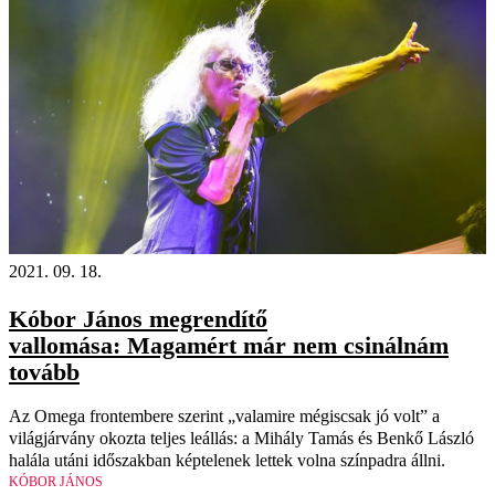
2021. 09. 18.
Kóbor János megrendítő
vallomása: Magamért már nem csinálnám
tovább
Az Omega frontembere szerint „valamire mégiscsak jó volt” a
világjárvány okozta teljes leállás: a Mihály Tamás és Benkő László
halála utáni időszakban képtelenek lettek volna színpadra állni.
KÓBOR JÁNOS