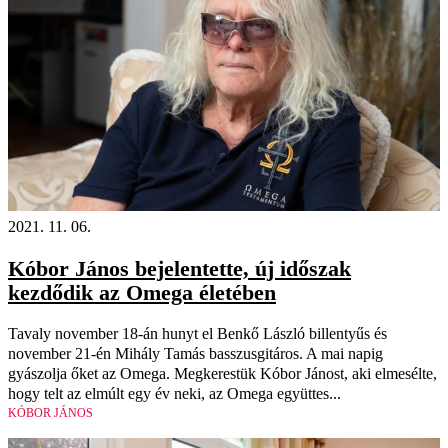
2021. 11. 06.
Kóbor János bejelentette, új időszak
kezdődik az Omega életében
Tavaly november 18-án hunyt el Benkő László billentyűs és
november 21-én Mihály Tamás basszusgitáros. A mai napig
gyászolja őket az Omega. Megkerestük Kóbor Jánost, aki elmesélte,
hogy telt az elmúlt egy év neki, az Omega együttes...
KÓBOR JÁNOS