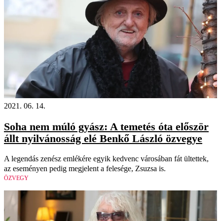
2021. 06. 14.
Soha nem múló gyász: A temetés óta először
állt nyilvánosság elé Benkő László özvegye
A legendás zenész emlékére egyik kedvenc városában fát ültettek,
az eseményen pedig megjelent a felesége, Zsuzsa is.
ÖZVEGY