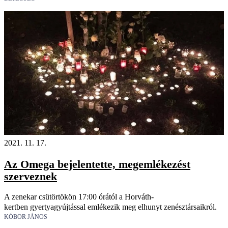
2021. 11. 17.
Az Omega bejelentette, megemlékezést
szerveznek
A zenekar csütörtökön 17:00 órától a Horváth-
kertben gyertyagyújtással emlékezik meg elhunyt zenésztársaikról.
KÓBOR JÁNOS