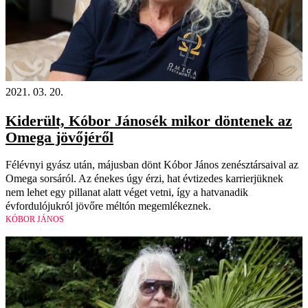
2021. 03. 20.
Kiderült, Kóbor Jánosék mikor döntenek az
Omega jövőjéről
Félévnyi gyász után, májusban dönt Kóbor János zenésztársaival az
Omega sorsáról. Az énekes úgy érzi, hat évtizedes karrierjüknek
nem lehet egy pillanat alatt véget vetni, így a hatvanadik
évfordulójukról jövőre méltón megemlékeznek.
KÓBOR JÁNOS