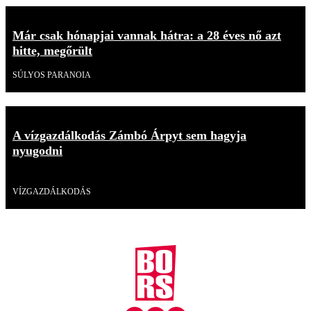
Már csak hónapjai vannak hátra: a 28 éves nő azt
hitte, megőrült
SÚLYOS PARANOIA
A vízgazdálkodás Zámbó Árpyt sem hagyja
nyugodni
Videó
VÍZGAZDÁLKODÁS