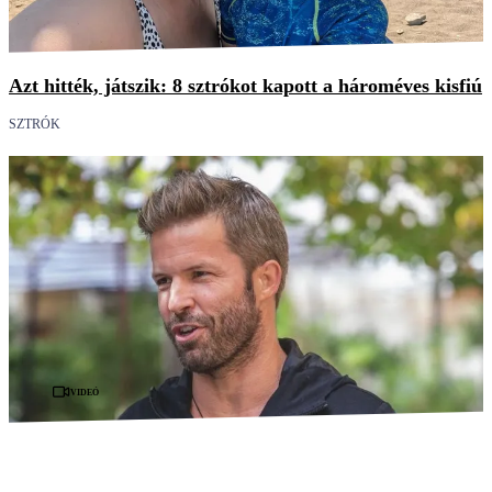
Azt hitték, játszik: 8 sztrókot kapott a hároméves kisfiú
SZTRÓK
Videó