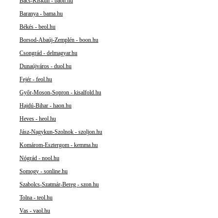
Bács-Kiskun - baon.hu
Baranya - bama.hu
Békés - beol.hu
Borsod-Abaúj-Zemplén - boon.hu
Csongrád - delmagyar.hu
Dunaújváros - duol.hu
Fejér - feol.hu
Győr-Moson-Sopron - kisalfold.hu
Hajdú-Bihar - haon.hu
Heves - heol.hu
Jász-Nagykun-Szolnok - szoljon.hu
Komárom-Esztergom - kemma.hu
Nógrád - nool.hu
Somogy - sonline.hu
Szabolcs-Szatmár-Bereg - szon.hu
Tolna - teol.hu
Vas - vaol.hu