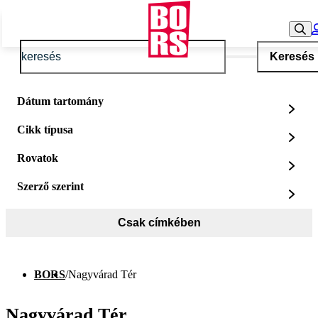
Keresés
Dátum tartomány
Cikk típusa
Rovatok
Szerző szerint
Csak címkében
BORS
/
Nagyvárad Tér
Nagyvárad Tér