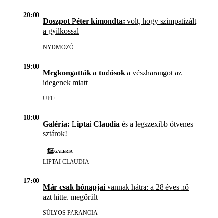
20:00
Doszpot Péter kimondta:
volt, hogy szimpatizált
a gyilkossal
NYOMOZÓ
19:00
Megkongatták a tudósok
a vészharangot az
idegenek miatt
UFO
18:00
Galéria: Liptai Claudia
és a legszexibb ötvenes
sztárok!
Galéria
LIPTAI CLAUDIA
17:00
Már csak hónapjai
vannak hátra: a 28 éves nő
azt hitte, megőrült
SÚLYOS PARANOIA