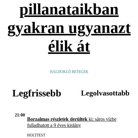
pillanataikban
gyakran ugyanazt
élik át
HALDOKLÓ BETEGEK
Legfrissebb
Legolvasottabb
21:00
Borzalmas részletek derültek
ki: sáros vízbe
fulladhatott a 9 éves kislány
HOLTTEST