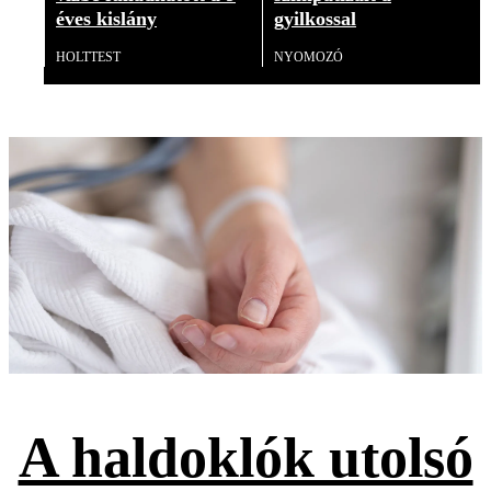
éves kislány
gyilkossal
HOLTTEST
NYOMOZÓ
A haldoklók utolsó