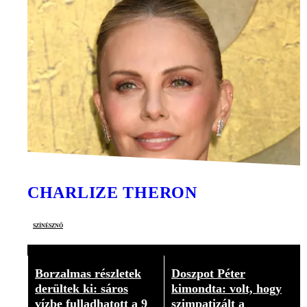
CHARLIZE THERON
színésznő
Borzalmas részletek
Doszpot Péter
derültek ki: sáros
kimondta: volt, hogy
vízbe fulladhatott a 9
szimpatizált a