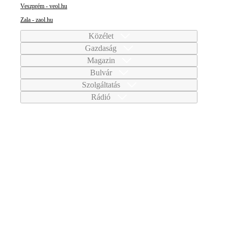
Veszprém - veol.hu
Zala - zaol.hu
Közélet
Gazdaság
Magazin
Bulvár
Szolgáltatás
Rádió