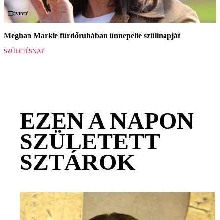
Videó
Meghan Markle fürdőruhában ünnepelte szülinapját
SZÜLETÉSNAP
EZEN A NAPON
SZÜLETETT
SZTÁROK