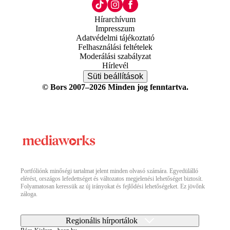
Hírarchívum
Impresszum
Adatvédelmi tájékoztató
Felhasználási feltételek
Moderálási szabályzat
Hírlevél
Süti beállítások
© Bors 2007–2026 Minden jog fenntartva.
Portfóliónk minőségi tartalmat jelent minden olvasó számára. Egyedülálló
elérést, országos lefedettséget és változatos megjelenési lehetőséget biztosít.
Folyamatosan keressük az új irányokat és fejlődési lehetőségeket. Ez jövőnk
záloga.
Regionális hírportálok