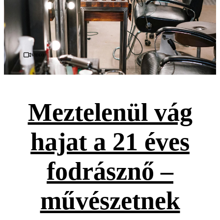
Videó
Meztelenül vág
hajat a 21 éves
fodrásznő –
művészetnek