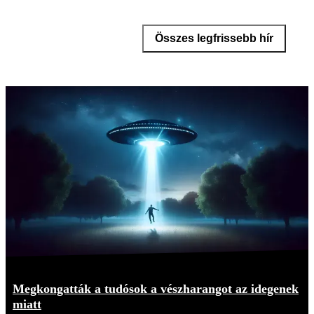
Összes legfrissebb hír
Megkongatták a tudósok a vészharangot az idegenek
miatt