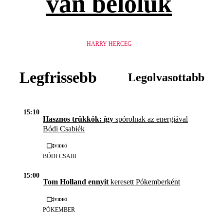
van belőlük
HARRY HERCEG
Legfrissebb
Legolvasottabb
15:10
Hasznos trükkök: így
spórolnak az energiával
Bódi Csabiék
Videó
BÓDI CSABI
15:00
Tom Holland ennyit
keresett Pókemberként
Videó
PÓKEMBER