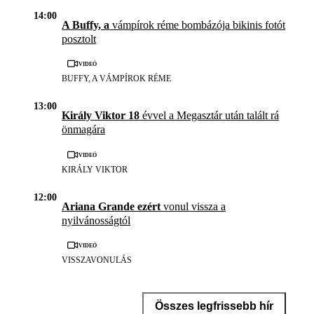
14:00
A Buffy, a
vámpírok réme bombázója bikinis fotót
posztolt
Videó
BUFFY, A VÁMPÍROK RÉME
13:00
Király Viktor 18
évvel a Megasztár után talált rá
önmagára
Videó
KIRÁLY VIKTOR
12:00
Ariana Grande ezért
vonul vissza a
nyilvánosságtól
Videó
VISSZAVONULÁS
Összes legfrissebb hír