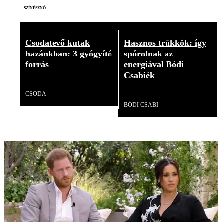
színésznő
Csodatevő kutak
Hasznos trükkök: így
hazánkban: 3 gyógyító
spórolnak az
forrás
energiával Bódi
Csabiék
Videó
CSODA
Videó
BÓDI CSABI