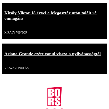
Király Viktor 18 évvel a Megasztár után talált rá
önmagára
Videó
KIRÁLY VIKTOR
Ariana Grande ezért vonul vissza a nyilvánosságtól
Videó
VISSZAVONULÁS