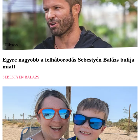
Videó
Egyre nagyobb a felháborodás Sebestyén Balázs bulija
miatt
SEBESTYÉN BALÁZS