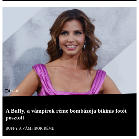
Videó
A Buffy, a vámpírok réme bombázója bikinis fotót
posztolt
BUFFY, A VÁMPÍROK RÉME