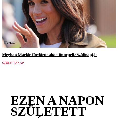
Videó
Meghan Markle fürdőruhában ünnepelte szülinapját
SZÜLETÉSNAP
EZEN A NAPON
SZÜLETETT