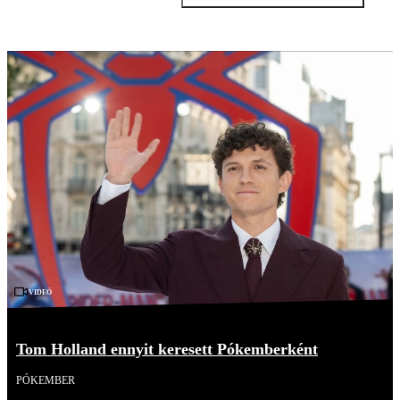
Videó
Tom Holland ennyit keresett Pókemberként
PÓKEMBER