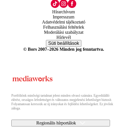
Hírarchívum
Impresszum
Adatvédelmi tájékoztató
Felhasználási feltételek
Moderálási szabályzat
Hírlevél
Süti beállítások
© Bors 2007–2026 Minden jog fenntartva.
Portfóliónk minőségi tartalmat jelent minden olvasó számára. Egyedülálló
elérést, országos lefedettséget és változatos megjelenési lehetőséget biztosít.
Folyamatosan keressük az új irányokat és fejlődési lehetőségeket. Ez jövőnk
záloga.
Regionális hírportálok