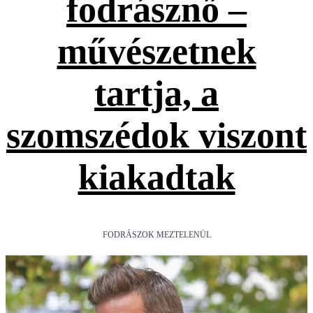
fodrásznő –
művészetnek
tartja, a
szomszédok viszont
kiakadtak
FODRÁSZOK MEZTELENÜL