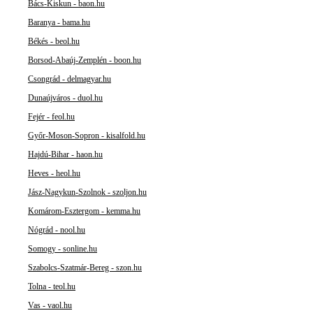
Bács-Kiskun - baon.hu
Baranya - bama.hu
Békés - beol.hu
Borsod-Abaúj-Zemplén - boon.hu
Csongrád - delmagyar.hu
Dunaújváros - duol.hu
Fejér - feol.hu
Győr-Moson-Sopron - kisalfold.hu
Hajdú-Bihar - haon.hu
Heves - heol.hu
Jász-Nagykun-Szolnok - szoljon.hu
Komárom-Esztergom - kemma.hu
Nógrád - nool.hu
Somogy - sonline.hu
Szabolcs-Szatmár-Bereg - szon.hu
Tolna - teol.hu
Vas - vaol.hu