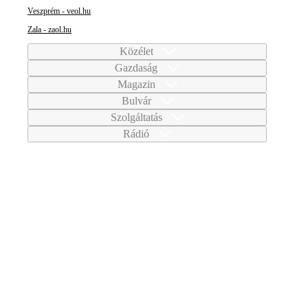
Veszprém - veol.hu
Zala - zaol.hu
Közélet
Gazdaság
Magazin
Bulvár
Szolgáltatás
Rádió