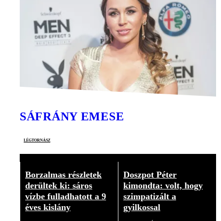
SÁFRÁNY EMESE
légtornász
Borzalmas részletek
Doszpot Péter
derültek ki: sáros
kimondta: volt, hogy
vízbe fulladhatott a 9
szimpatizált a
éves kislány
gyilkossal