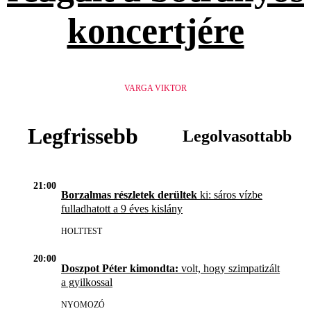
koncertjére
VARGA VIKTOR
Legfrissebb
Legolvasottabb
21:00
Borzalmas részletek derültek
ki: sáros vízbe
fulladhatott a 9 éves kislány
HOLTTEST
20:00
Doszpot Péter kimondta:
volt, hogy szimpatizált
a gyilkossal
NYOMOZÓ