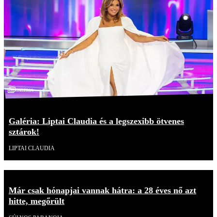
Galéria
Galéria: Liptai Claudia és a legszexibb ötvenes
sztárok!
LIPTAI CLAUDIA
Már csak hónapjai vannak hátra: a 28 éves nő azt
hitte, megőrült