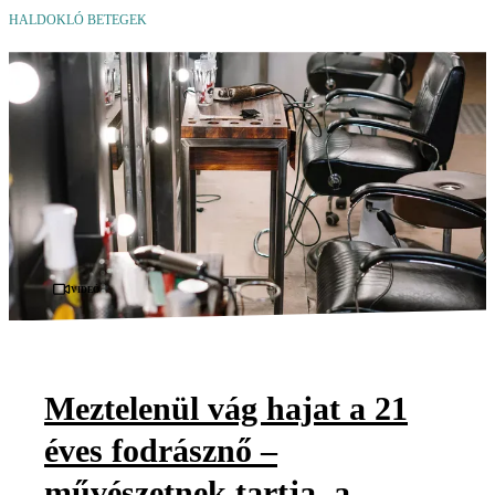
HALDOKLÓ BETEGEK
Videó
Meztelenül vág hajat a 21
éves fodrásznő –
művészetnek tartja, a