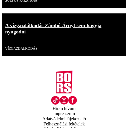
SÚLYOS PARANOIA
A vízgazdálkodás Zámbó Árpyt sem hagyja
nyugodni
Videó
VÍZGAZDÁLKODÁS
Hírarchívum
Impresszum
Adatvédelmi tájékoztató
Felhasználási feltételek