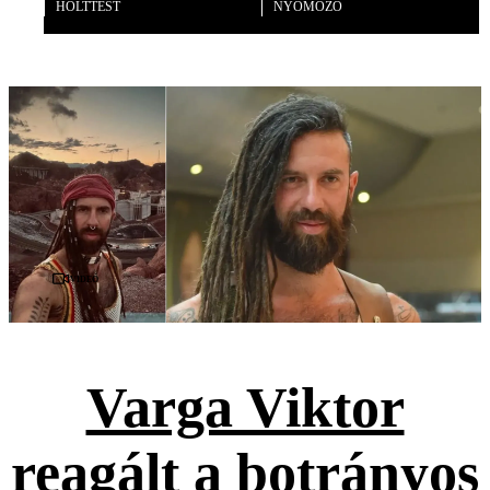
HOLTTEST
NYOMOZÓ
Videó
Varga Viktor
reagált a botrányos