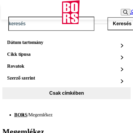
Keresés
Dátum tartomány
Cikk típusa
Rovatok
Szerző szerint
Csak címkében
BORS
/
Megemlékez
Megemlékez