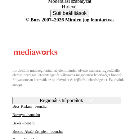
Moderálási szabályzat
Hírlevél
Süti beállítások
© Bors 2007–2026 Minden jog fenntartva.
Portfóliónk minőségi tartalmat jelent minden olvasó számára. Egyedülálló
elérést, országos lefedettséget és változatos megjelenési lehetőséget biztosít.
Folyamatosan keressük az új irányokat és fejlődési lehetőségeket. Ez jövőnk
záloga.
Regionális hírportálok
Bács-Kiskun - baon.hu
Baranya - bama.hu
Békés - beol.hu
Borsod-Abaúj-Zemplén - boon.hu