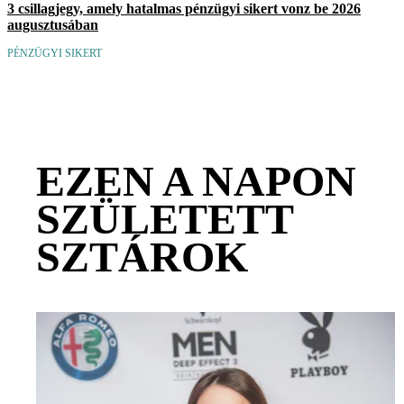
3 csillagjegy, amely hatalmas pénzügyi sikert vonz be 2026
augusztusában
PÉNZÜGYI SIKERT
EZEN A NAPON
SZÜLETETT
SZTÁROK