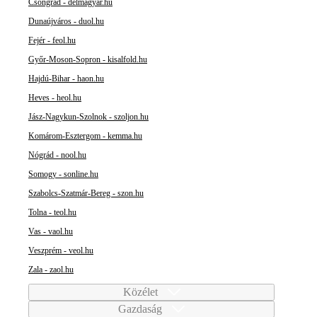
Csongrád - delmagyar.hu
Dunaújváros - duol.hu
Fejér - feol.hu
Győr-Moson-Sopron - kisalfold.hu
Hajdú-Bihar - haon.hu
Heves - heol.hu
Jász-Nagykun-Szolnok - szoljon.hu
Komárom-Esztergom - kemma.hu
Nógrád - nool.hu
Somogy - sonline.hu
Szabolcs-Szatmár-Bereg - szon.hu
Tolna - teol.hu
Vas - vaol.hu
Veszprém - veol.hu
Zala - zaol.hu
Közélet
Gazdaság