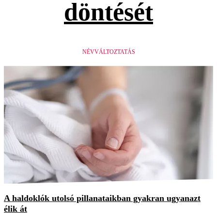
döntését
NÉVVÁLTOZTATÁS
A haldoklók utolsó pillanataikban gyakran ugyanazt
élik át