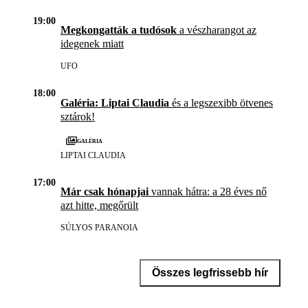
19:00
Megkongatták a tudósok
a vészharangot az
idegenek miatt
UFO
18:00
Galéria: Liptai Claudia
és a legszexibb ötvenes
sztárok!
Galéria
LIPTAI CLAUDIA
17:00
Már csak hónapjai
vannak hátra: a 28 éves nő
azt hitte, megőrült
SÚLYOS PARANOIA
Összes legfrissebb hír