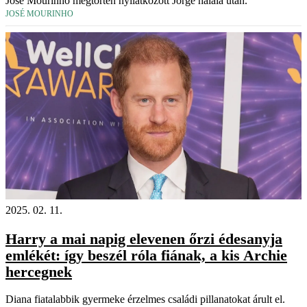
José Mourinho megtörten nyilatkozott Jorge halála után.
JOSÉ MOURINHO
2025. 02. 11.
Harry a mai napig elevenen őrzi édesanyja
emlékét: így beszél róla fiának, a kis Archie
hercegnek
Diana fiatalabbik gyermeke érzelmes családi pillanatokat árult el.