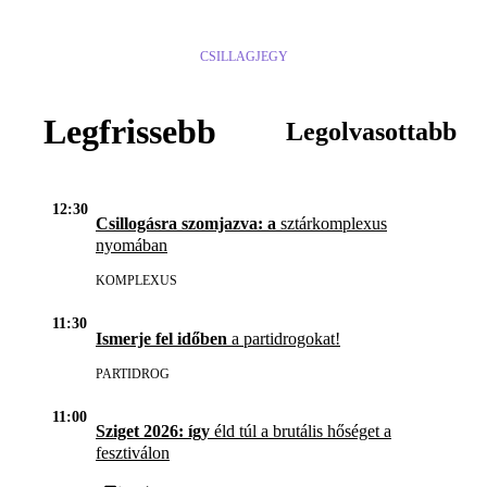
CSILLAGJEGY
Legfrissebb
Legolvasottabb
12:30
Csillogásra szomjazva: a
sztárkomplexus
nyomában
KOMPLEXUS
11:30
Ismerje fel időben
a partidrogokat!
PARTIDROG
11:00
Sziget 2026: így
éld túl a brutális hőséget a
fesztiválon