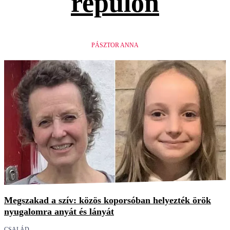
repülőn
PÁSZTOR ANNA
Megszakad a szív: közös koporsóban helyezték örök
nyugalomra anyát és lányát
CSALÁD