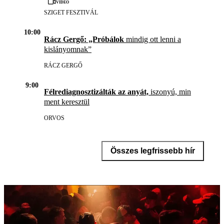
Videó
SZIGET FESZTIVÁL
10:00
Rácz Gergő: „Próbálok
mindig ott lenni a
kislányomnak”
RÁCZ GERGŐ
9:00
Félrediagnosztizálták az anyát,
iszonyú, min
ment keresztül
ORVOS
Összes legfrissebb hír