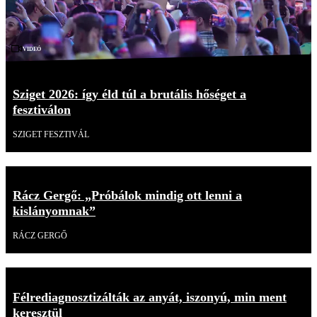
Videó
Sziget 2026: így éld túl a brutális hőséget a
fesztiválon
SZIGET FESZTIVÁL
Rácz Gergő: „Próbálok mindig ott lenni a
kislányomnak”
RÁCZ GERGŐ
Félrediagnosztizálták az anyát, iszonyú, min ment
keresztül