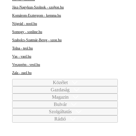
Jász-Nagykun-Szolnok - szoljon.hu
Komárom-Esztergom - kemma.hu
Nógrád - nool.hu
Somogy - sonline.hu
Szabolcs-Szatmár-Bereg - szon.hu
Tolna - teol.hu
Vas - vaol.hu
Veszprém - veol.hu
Zala - zaol.hu
Közélet
Gazdaság
Magazin
Bulvár
Szolgáltatás
Rádió