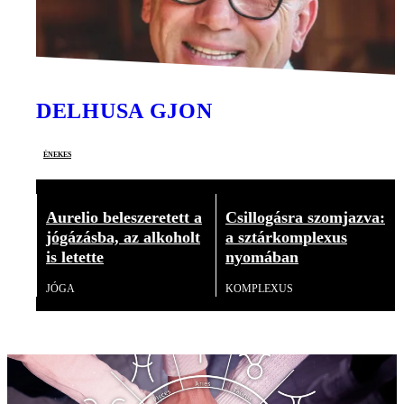
DELHUSA GJON
énekes
Aurelio beleszeretett a
Csillogásra szomjazva:
jógázásba, az alkoholt
a sztárkomplexus
is letette
nyomában
JÓGA
KOMPLEXUS