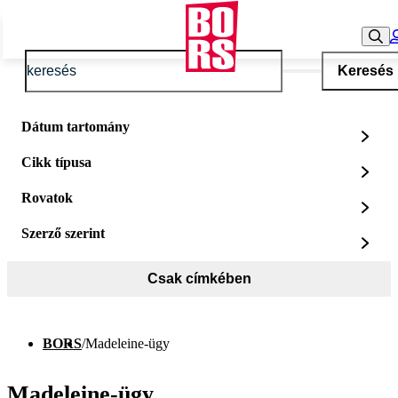
Keresés
Dátum tartomány
Cikk típusa
Rovatok
Szerző szerint
Csak címkében
BORS
/
Madeleine-ügy
Madeleine-ügy