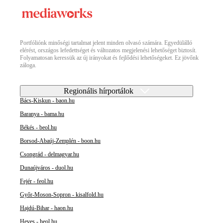
Portfóliónk minőségi tartalmat jelent minden olvasó számára. Egyedülálló
elérést, országos lefedettséget és változatos megjelenési lehetőséget biztosít.
Folyamatosan keressük az új irányokat és fejlődési lehetőségeket. Ez jövőnk
záloga.
Regionális hírportálok
Bács-Kiskun - baon.hu
Baranya - bama.hu
Békés - beol.hu
Borsod-Abaúj-Zemplén - boon.hu
Csongrád - delmagyar.hu
Dunaújváros - duol.hu
Fejér - feol.hu
Győr-Moson-Sopron - kisalfold.hu
Hajdú-Bihar - haon.hu
Heves - heol.hu