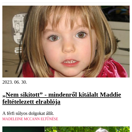
18+
2023. 06. 30.
„Nem sikított” - mindenről kitálalt Maddie
feltételezett elrablója
A férfi súlyos dolgokat állít.
MADELEINE MCCANN ELTŰNÉSE