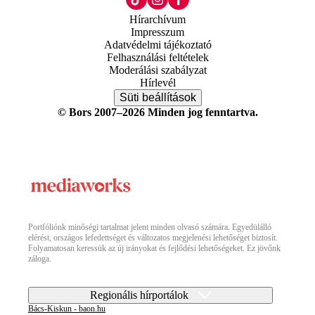
Hírarchívum
Impresszum
Adatvédelmi tájékoztató
Felhasználási feltételek
Moderálási szabályzat
Hírlevél
Süti beállítások
© Bors 2007–2026 Minden jog fenntartva.
Portfóliónk minőségi tartalmat jelent minden olvasó számára. Egyedülálló
elérést, országos lefedettséget és változatos megjelenési lehetőséget biztosít.
Folyamatosan keressük az új irányokat és fejlődési lehetőségeket. Ez jövőnk
záloga.
Regionális hírportálok
Bács-Kiskun - baon.hu