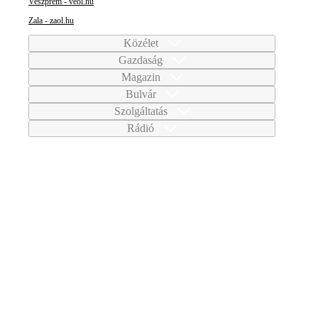
Veszprém - veol.hu
Zala - zaol.hu
Közélet
Gazdaság
Magazin
Bulvár
Szolgáltatás
Rádió