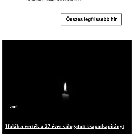
Összes legfrissebb hír
Videó
Halálra verték a 27 éves válogatott csapatkapitányt