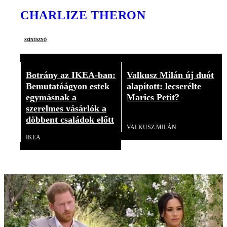
CHARLIZE THERON
színésznő
Botrány az IKEA-ban:
Valkusz Milán új duót
Bemutatóágyon estek
alapított: lecserélte
egymásnak a
Marics Petit?
szerelmes vásárlók a
Videó
döbbent családok előtt
VALKUSZ MILÁN
IKEA