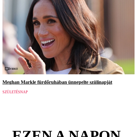
Videó
Meghan Markle fürdőruhában ünnepelte szülinapját
SZÜLETÉSNAP
EZEN A NAPON