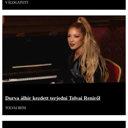
VÁLOGATOTT
Videó
Durva álhír kezdett terjedni Tolvai Reniről
TOLVAI RENI