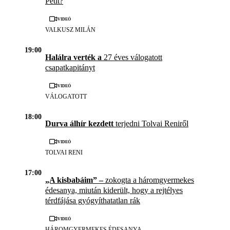
Petit?
Videó
VALKUSZ MILÁN
19:00
Halálra verték a
27 éves válogatott
csapatkapitányt
Videó
VÁLOGATOTT
18:00
Durva álhír kezdett
terjedni Tolvai Reniről
Videó
TOLVAI RENI
17:00
„A kisbabáim” –
zokogta a háromgyermekes
édesanya, miután kiderült, hogy a rejtélyes
térdfájása gyógyíthatatlan rák
Videó
HÁROMGYERMEKES ÉDESANYA