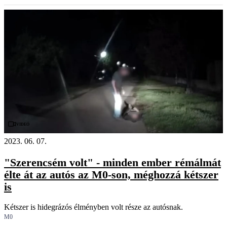
Videó
2023. 06. 07.
"Szerencsém volt" - minden ember rémálmát
élte át az autós az M0-son, méghozzá kétszer
is
Kétszer is hidegrázós élményben volt része az autósnak.
M0