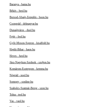
Baranya - bama.hu
Békés - beol.hu
Borsod-Abaúj-Zemplén - boon.hu
Csongrád - delmagyar.hu
Dunaújváros - duol.hu
Fejér - feol.hu
Győr-Moson-Sopron - kisalfold.hu
Hajdú-Bihar - haon.hu
Heves - heol.hu
Jász-Nagykun-Szolnok - szoljon.hu
Komárom-Esztergom - kemma.hu
Nógrád - nool.hu
Somogy - sonline.hu
Szabolcs-Szatmár-Bereg - szon.hu
Tolna - teol.hu
Vas - vaol.hu