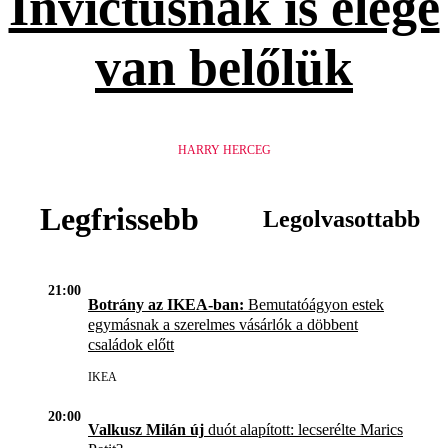
Invictusnak is elege
van belőlük
HARRY HERCEG
Legfrissebb
Legolvasottabb
21:00
Botrány az IKEA-ban:
Bemutatóágyon estek
egymásnak a szerelmes vásárlók a döbbent
családok előtt
IKEA
20:00
Valkusz Milán új
duót alapított: lecserélte Marics