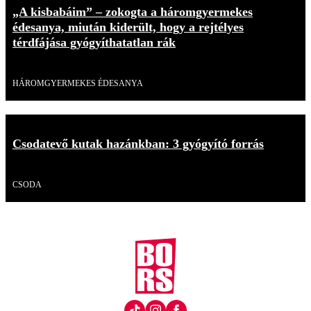
„A kisbabáim” – zokogta a háromgyermekes
édesanya, miután kiderült, hogy a rejtélyes
térdfájása gyógyíthatatlan rák
Videó
HÁROMGYERMEKES ÉDESANYA
Csodatevő kutak hazánkban: 3 gyógyító forrás
Videó
CSODA