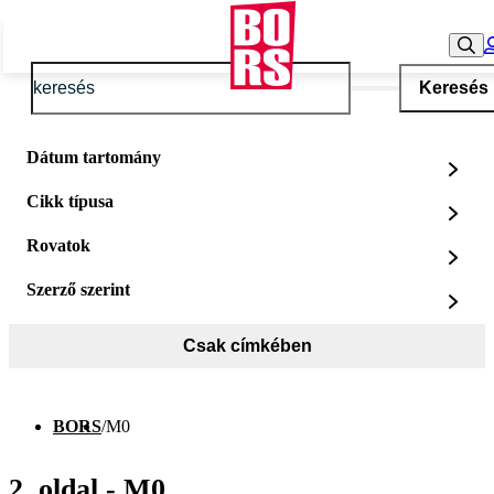
Keresés
Dátum tartomány
Cikk típusa
Rovatok
Szerző szerint
Csak címkében
BORS
/
M0
2. oldal - M0