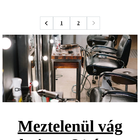
1
2
Videó
Meztelenül vág