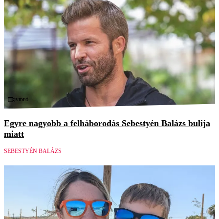
Videó
Egyre nagyobb a felháborodás Sebestyén Balázs bulija
miatt
SEBESTYÉN BALÁZS