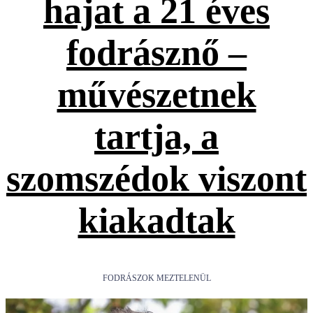
hajat a 21 éves
fodrásznő –
művészetnek
tartja, a
szomszédok viszont
kiakadtak
FODRÁSZOK MEZTELENÜL