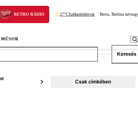
RETRO RÁDIÓ
27°C
Székesfehérvár
Berta, Bettina névnap
 MŰSOR
Keresés
nt
Csak címkében