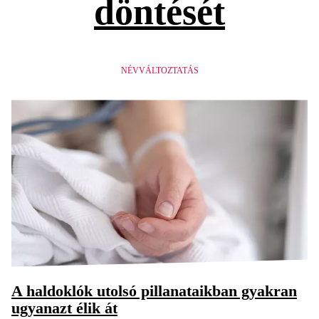
döntését
NÉVVÁLTOZTATÁS
A haldoklók utolsó pillanataikban gyakran
ugyanazt élik át