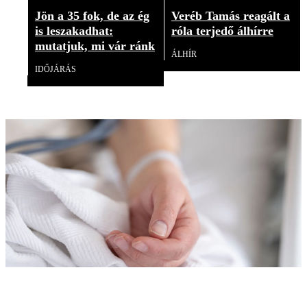
Jön a 35 fok, de az ég
Veréb Tamás reagált a
is leszakadhat:
róla terjedő álhírre
mutatjuk, mi vár ránk
ÁLHÍR
IDŐJÁRÁS