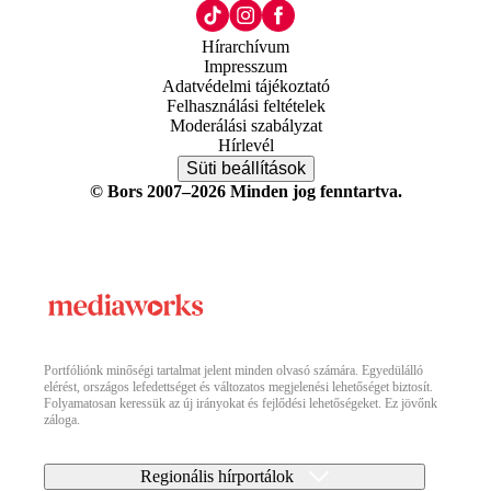
Hírarchívum
Impresszum
Adatvédelmi tájékoztató
Felhasználási feltételek
Moderálási szabályzat
Hírlevél
Süti beállítások
© Bors 2007–2026 Minden jog fenntartva.
Portfóliónk minőségi tartalmat jelent minden olvasó számára. Egyedülálló
elérést, országos lefedettséget és változatos megjelenési lehetőséget biztosít.
Folyamatosan keressük az új irányokat és fejlődési lehetőségeket. Ez jövőnk
záloga.
Regionális hírportálok