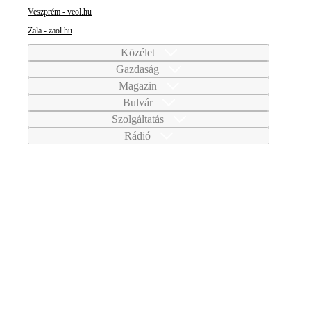
Veszprém - veol.hu
Zala - zaol.hu
Közélet
Gazdaság
Magazin
Bulvár
Szolgáltatás
Rádió