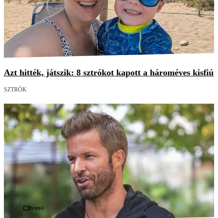
Azt hitték, játszik: 8 sztrókot kapott a hároméves kisfiú
SZTRÓK
Videó