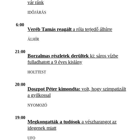
vár ránk
IDŐJÁRÁS
6:00
Veréb Tamás reagált
a róla terjedő álhírre
ÁLHÍR
21:00
Borzalmas részletek derültek
ki: sáros vízbe
fulladhatott a 9 éves kislány
HOLTTEST
20:00
Doszpot Péter kimondta:
volt, hogy szimpatizált
a gyilkossal
NYOMOZÓ
19:00
Megkongatták a tudósok
a vészharangot az
idegenek miatt
UFO