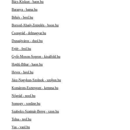
Bács-Kiskun - baon.hu
Baranya - bama.hu
Békés - beol.hu
Borsod-Abaúj-Zemplén - boon.hu
Csongrád - delmagyar.hu
Dunaújváros - duol.hu
Fejér - feol.hu
Győr-Moson-Sopron - kisalfold.hu
Hajdú-Bihar - haon.hu
Heves - heol.hu
Jász-Nagykun-Szolnok - szoljon.hu
Komárom-Esztergom - kemma.hu
Nógrád - nool.hu
Somogy - sonline.hu
Szabolcs-Szatmár-Bereg - szon.hu
Tolna - teol.hu
Vas - vaol.hu