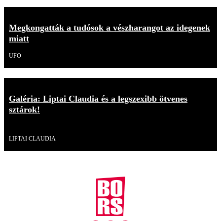
Megkongatták a tudósok a vészharangot az idegenek
miatt
UFO
Galéria: Liptai Claudia és a legszexibb ötvenes
sztárok!
Galéria
LIPTAI CLAUDIA