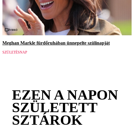
Videó
Meghan Markle fürdőruhában ünnepelte szülinapját
SZÜLETÉSNAP
EZEN A NAPON
SZÜLETETT
SZTÁROK