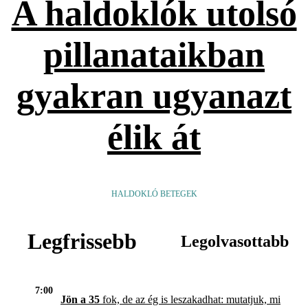
A haldoklók utolsó
pillanataikban
gyakran ugyanazt
élik át
HALDOKLÓ BETEGEK
Legfrissebb
Legolvasottabb
7:00
Jön a 35
fok, de az ég is leszakadhat: mutatjuk, mi