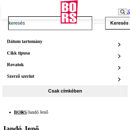
Keresés
Dátum tartomány
Cikk típusa
Rovatok
Szerző szerint
Csak címkében
BORS
/
Jandó Jenő
Jandó Jenő