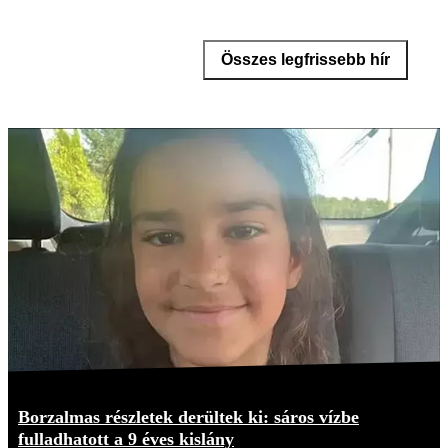
Összes legfrissebb hír
Borzalmas részletek derültek ki: sáros vízbe
fulladhatott a 9 éves kislány