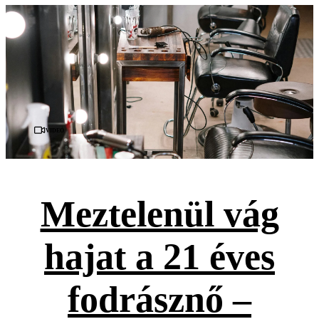
Videó
Meztelenül vág
hajat a 21 éves
fodrásznő –