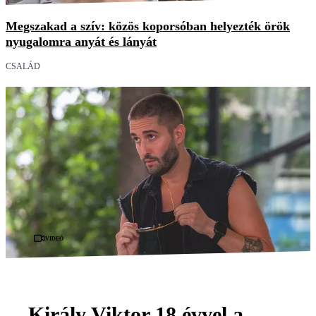
Megszakad a szív: közös koporsóban helyezték örök
nyugalomra anyát és lányát
CSALÁD
Videó
Király Viktor 18 évvel a