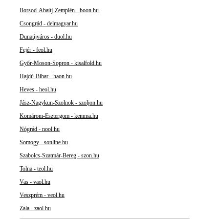
Borsod-Abaúj-Zemplén - boon.hu
Csongrád - delmagyar.hu
Dunaújváros - duol.hu
Fejér - feol.hu
Győr-Moson-Sopron - kisalfold.hu
Hajdú-Bihar - haon.hu
Heves - heol.hu
Jász-Nagykun-Szolnok - szoljon.hu
Komárom-Esztergom - kemma.hu
Nógrád - nool.hu
Somogy - sonline.hu
Szabolcs-Szatmár-Bereg - szon.hu
Tolna - teol.hu
Vas - vaol.hu
Veszprém - veol.hu
Zala - zaol.hu