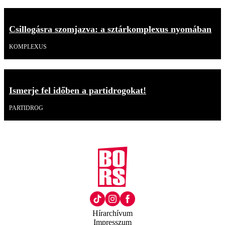
Csillogásra szomjazva: a sztárkomplexus nyomában
KOMPLEXUS
Ismerje fel időben a partidrogokat!
PARTIDROG
Hírarchívum
Impresszum