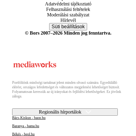
Adatvédelmi tájékoztató
Felhasználási feltételek
Moderálási szabályzat
Hírlevél
Süti beállítások
© Bors 2007–2026 Minden jog fenntartva.
Portfóliónk minőségi tartalmat jelent minden olvasó számára. Egyedülálló
elérést, országos lefedettséget és változatos megjelenési lehetőséget biztosít.
Folyamatosan keressük az új irányokat és fejlődési lehetőségeket. Ez jövőnk
záloga.
Regionális hírportálok
Bács-Kiskun - baon.hu
Baranya - bama.hu
Békés - beol.hu