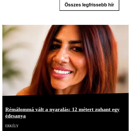
Összes legfrissebb hír
Rémálommá vált a nyaralás: 12 métert zuhant egy
édesanya
ERKÉLY