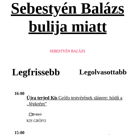
Sebestyén Balázs
bulija miatt
SEBESTYÉN BALÁZS
Legfrissebb
Legolvasottabb
16:00
Újra terjed Kis
Grófo testvérének slágere: hódít a
„Jégkrém”
Videó
KIS GRÓFO
15:00