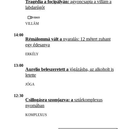
Tragédia a focipályán:
agyoncsapta a villám a
labdarúgót
Videó
VILLÁM
14:00
Rémálommá vált a
nyaralás: 12 métert zuhant
egy édesanya
ERKÉLY
13:00
Aurelio beleszeretett a
jógázásba, az alkoholt is
letette
JÓGA
12:30
Csillogásra szomjazva: a
sztárkomplexus
nyomában
KOMPLEXUS