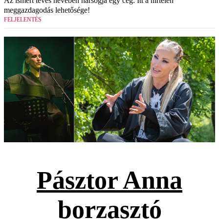
Az ismert tévés nevében harsogja egy cég: Itt a hirtelen
meggazdagodás lehetősége!
FELJELENTÉS
Pásztor Anna
borzasztó