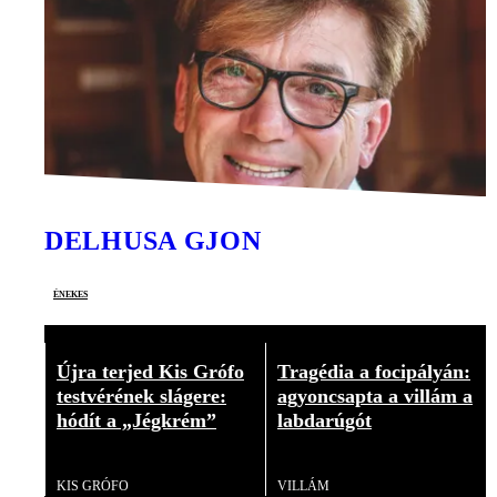
DELHUSA GJON
énekes
Újra terjed Kis Grófo
Tragédia a focipályán:
testvérének slágere:
agyoncsapta a villám a
hódít a „Jégkrém”
labdarúgót
Videó
Videó
KIS GRÓFO
VILLÁM