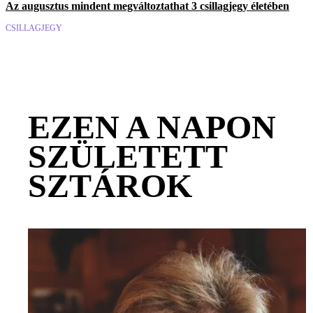
Az augusztus mindent megváltoztathat 3 csillagjegy életében
CSILLAGJEGY
EZEN A NAPON
SZÜLETETT
SZTÁROK