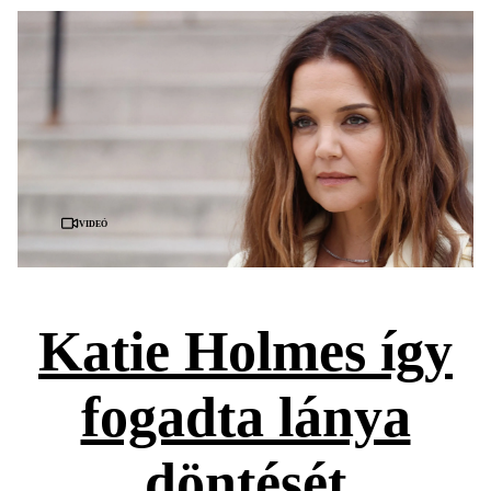
Videó
Katie Holmes így
fogadta lánya
döntését