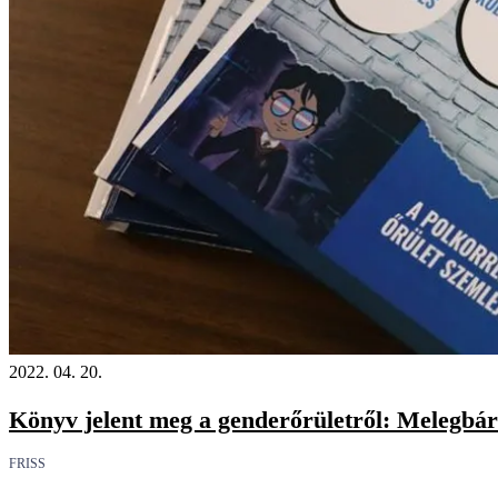
2022. 04. 20.
Könyv jelent meg a genderőrületről: Melegbárb
FRISS