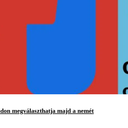
adon megválaszthatja majd a nemét