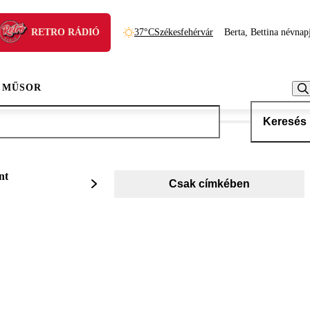
RETRO RÁDIÓ
37°C
Székesfehérvár
Berta, Bettina névnap
 MŰSOR
Keresés
nt
Csak címkében