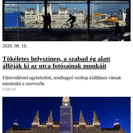
2020. 08. 10.
Tökéletes helyszínen, a szabad ég alatt
állítják ki az utca fotósainak munkáit
Filmvetítéssel egybekötött, rendhagyó rooftop kiállításra várnak
mindenkit a szervezők.
TÁRLAT