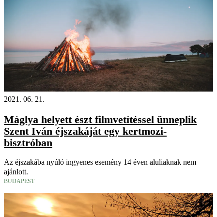
2021. 06. 21.
Máglya helyett észt filmvetítéssel ünneplik
Szent Iván éjszakáját egy kertmozi-
bisztróban
Az éjszakába nyúló ingyenes esemény 14 éven aluliaknak nem
ajánlott.
BUDAPEST