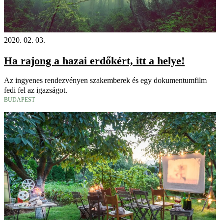
2020. 02. 03.
Ha rajong a hazai erdőkért, itt a helye!
Az ingyenes rendezvényen szakemberek és egy dokumentumfilm
fedi fel az igazságot.
BUDAPEST