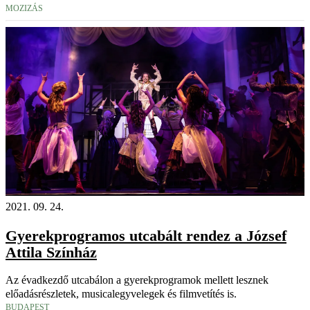
MOZIZÁS
2021. 09. 24.
Gyerekprogramos utcabált rendez a József
Attila Színház
Az évadkezdő utcabálon a gyerekprogramok mellett lesznek
előadásrészletek, musicalegyvelegek és filmvetítés is.
BUDAPEST