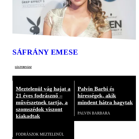
SÁFRÁNY EMESE
légtornász
Meztelenül vág hajat a
Palvin Barbi és
21 éves fodrásznő –
hírességek, akik
művészetnek tartja, a
mindent hátra hagytak
szomszédok viszont
PALVIN BARBARA
kiakadtak
Videó
FODRÁSZOK MEZTELENÜL