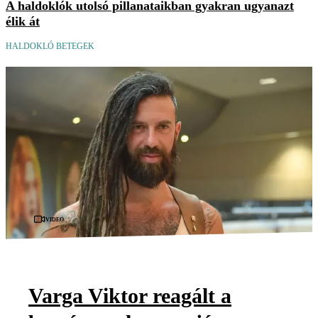
A haldoklók utolsó pillanataikban gyakran ugyanazt
élik át
HALDOKLÓ BETEGEK
Videó
Varga Viktor reagált a