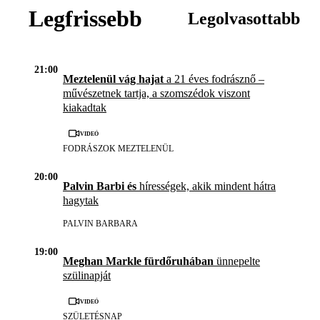
Legfrissebb
Legolvasottabb
21:00
Meztelenül vág hajat
a 21 éves fodrásznő –
művészetnek tartja, a szomszédok viszont
kiakadtak
Videó
FODRÁSZOK MEZTELENÜL
20:00
Palvin Barbi és
hírességek, akik mindent hátra
hagytak
PALVIN BARBARA
19:00
Meghan Markle fürdőruhában
ünnepelte
szülinapját
Videó
SZÜLETÉSNAP