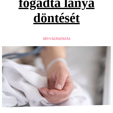
fogadta lánya
döntését
NÉVVÁLTOZTATÁS