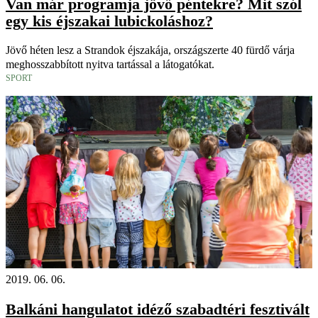
Van már programja jövő péntekre? Mit szól
egy kis éjszakai lubickoláshoz?
Jövő héten lesz a Strandok éjszakája, országszerte 40 fürdő várja
meghosszabbított nyitva tartással a látogatókat.
SPORT
2019. 06. 06.
Balkáni hangulatot idéző szabadtéri fesztivált