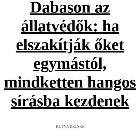
Dabason az
állatvédők: ha
elszakítják őket
egymástól,
mindketten hangos
sírásba kezdenek
KUTYA KECSKE