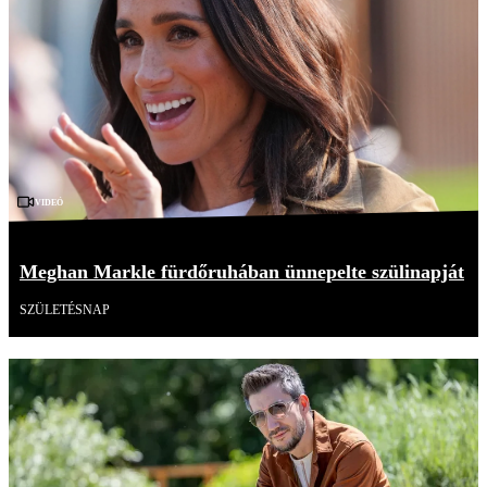
Videó
Meghan Markle fürdőruhában ünnepelte szülinapját
SZÜLETÉSNAP