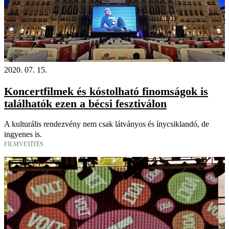
2020. 07. 15.
Koncertfilmek és kóstolható finomságok is
találhatók ezen a bécsi fesztiválon
A kulturális rendezvény nem csak látványos és ínycsiklandó, de
ingyenes is.
FILMVETÍTÉS