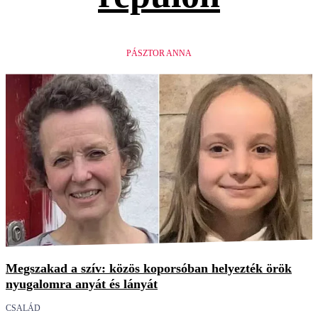
PÁSZTOR ANNA
Megszakad a szív: közös koporsóban helyezték örök
nyugalomra anyát és lányát
CSALÁD