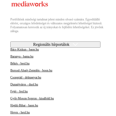
Portfóliónk minőségi tartalmat jelent minden olvasó számára. Egyedülálló
elérést, országos lefedettséget és változatos megjelenési lehetőséget biztosít.
Folyamatosan keressük az új irányokat és fejlődési lehetőségeket. Ez jövőnk
záloga.
Regionális hírportálok
Bács-Kiskun - baon.hu
Baranya - bama.hu
Békés - beol.hu
Borsod-Abaúj-Zemplén - boon.hu
Csongrád - delmagyar.hu
Dunaújváros - duol.hu
Fejér - feol.hu
Győr-Moson-Sopron - kisalfold.hu
Hajdú-Bihar - haon.hu
Heves - heol.hu