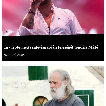
Videó
Így lepte meg születésnapján feleségét Gudics Máté
SZÜLETÉSNAP