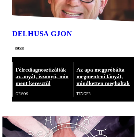
DELHUSA GJON
énekes
Félrediagnosztizálták
Az apa megpróbálta
az anyát, iszonyú, min
megmenteni lányát,
ment keresztül
mindketten meghaltak
ORVOS
TENGER