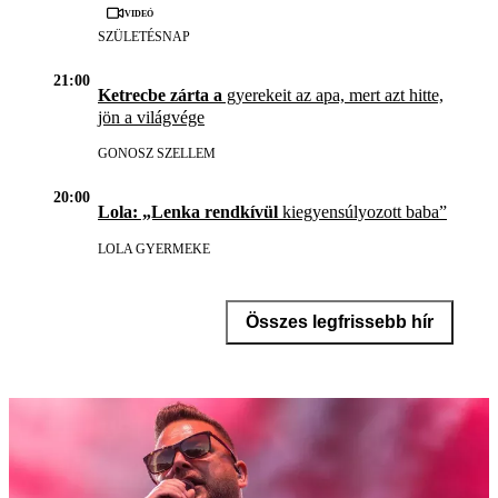
Videó
SZÜLETÉSNAP
21:00
Ketrecbe zárta a
gyerekeit az apa, mert azt hitte,
jön a világvége
GONOSZ SZELLEM
20:00
Lola: „Lenka rendkívül
kiegyensúlyozott baba”
LOLA GYERMEKE
Összes legfrissebb hír