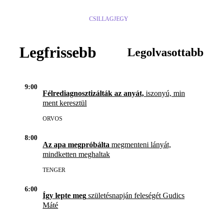
CSILLAGJEGY
Legfrissebb
Legolvasottabb
9:00
Félrediagnosztizálták az anyát,
iszonyú, min
ment keresztül
ORVOS
8:00
Az apa megpróbálta
megmenteni lányát,
mindketten meghaltak
TENGER
6:00
Így lepte meg
születésnapján feleségét Gudics
Máté