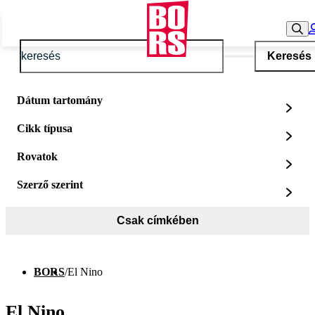
Keresés
Dátum tartomány
Cikk típusa
Rovatok
Szerző szerint
Csak címkében
BORS
/
El Nino
El Nino