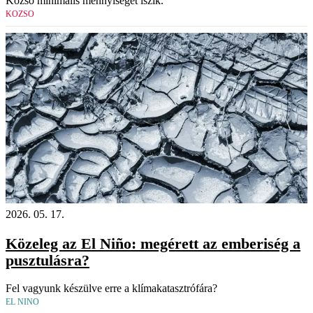
Kozso minimális mennyiséget iszik.
KOZSO
2026. 05. 17.
Közeleg az El Niño: megérett az emberiség a
pusztulásra?
Fel vagyunk készülve erre a klímakatasztrófára?
EL NINO