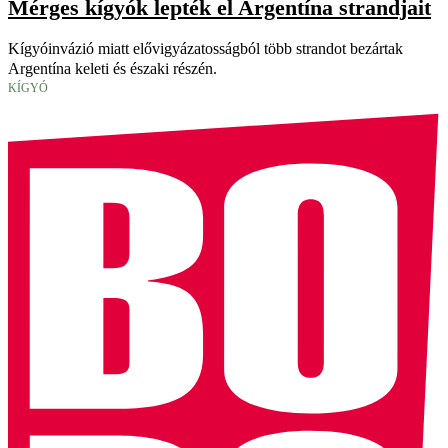
Mérges kígyók lepték el Argentína strandjait
Kígyóinvázió miatt elővigyázatosságból több strandot bezártak
Argentína keleti és északi részén.
KÍGYÓ