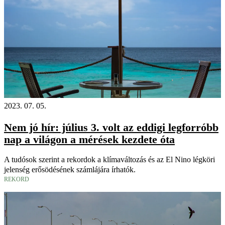
2023. 07. 05.
Nem jó hír: július 3. volt az eddigi legforróbb
nap a világon a mérések kezdete óta
A tudósok szerint a rekordok a klímaváltozás és az El Nino légköri
jelenség erősödésének számlájára írhatók.
REKORD