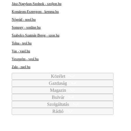
Jász-Nagykun-Szolnok - szoljon.hu
Komárom-Esztergom - kemma.hu
Nógrád - nool.hu
Somogy - sonline.hu
Szabolcs-Szatmár-Bereg - szon.hu
Tolna - teol.hu
Vas - vaol.hu
Veszprém - veol.hu
Zala - zaol.hu
Közélet
Gazdaság
Magazin
Bulvár
Szolgáltatás
Rádió