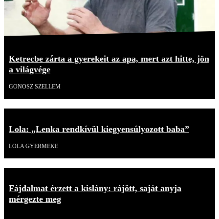
Ketrecbe zárta a gyerekeit az apa, mert azt hitte, jön
a világvége
GONOSZ SZELLEM
Lola: „Lenka rendkívül kiegyensúlyozott baba”
LOLA GYERMEKE
Fájdalmat érzett a kislány: rájött, saját anyja
mérgezte meg
18+