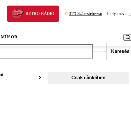
RETRO RÁDIÓ
31°C
Székesfehérvár
Ibolya névnap
 MŰSOR
Keresés
nt
Csak címkében