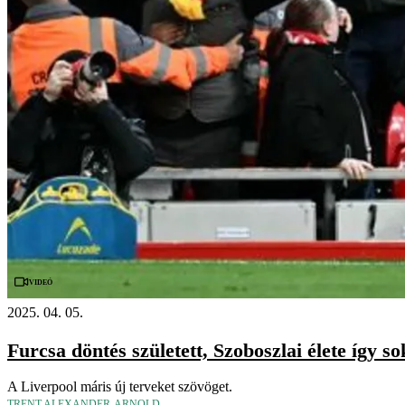
Videó
2025. 04. 05.
Furcsa döntés született, Szoboszlai élete így s
A Liverpool máris új terveket szövöget.
TRENT ALEXANDER-ARNOLD