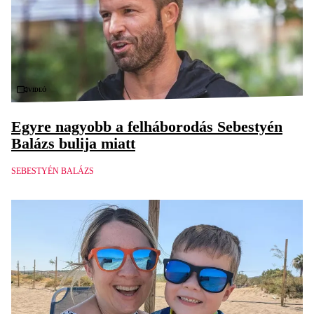
Videó
Egyre nagyobb a felháborodás Sebestyén
Balázs bulija miatt
SEBESTYÉN BALÁZS