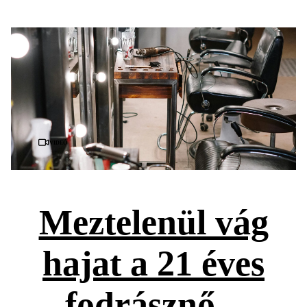
Videó
Meztelenül vág
hajat a 21 éves
fodrásznő –