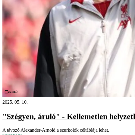
Videó
2025. 05. 10.
"Szégyen, áruló" - Kellemetlen helyzet
A távozó Alexander-Arnold a szurkolók céltáblája lehet.