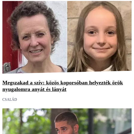
Megszakad a szív: közös koporsóban helyezték örök
nyugalomra anyát és lányát
CSALÁD