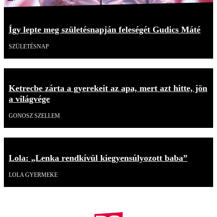
Így lepte meg születésnapján feleségét Gudics Máté
SZÜLETÉSNAP
Ketrecbe zárta a gyerekeit az apa, mert azt hitte, jön
a világvége
GONOSZ SZELLEM
Lola: „Lenka rendkívül kiegyensúlyozott baba”
LOLA GYERMEKE