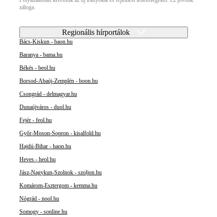
Folyamatosan keressük az új irányokat és fejlődési lehetőségeket. Ez jövőnk
záloga.
Regionális hírportálok
Bács-Kiskun - baon.hu
Baranya - bama.hu
Békés - beol.hu
Borsod-Abaúj-Zemplén - boon.hu
Csongrád - delmagyar.hu
Dunaújváros - duol.hu
Fejér - feol.hu
Győr-Moson-Sopron - kisalfold.hu
Hajdú-Bihar - haon.hu
Heves - heol.hu
Jász-Nagykun-Szolnok - szoljon.hu
Komárom-Esztergom - kemma.hu
Nógrád - nool.hu
Somogy - sonline.hu