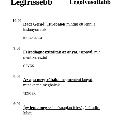
Legfrissebb
Legolvasottabb
10:00
Rácz Gergő: „Próbálok
mindig ott lenni a
kislányomnak”
RÁCZ GERGŐ
9:00
Félrediagnosztizálták az anyát,
iszonyú, min
ment keresztül
ORVOS
8:00
Az apa megpróbálta
megmenteni lányát,
mindketten meghaltak
TENGER
6:00
Így lepte meg
születésnapján feleségét Gudics
Máté