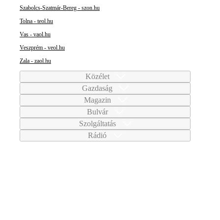
Szabolcs-Szatmár-Bereg - szon.hu
Tolna - teol.hu
Vas - vaol.hu
Veszprém - veol.hu
Zala - zaol.hu
Közélet
Gazdaság
Magazin
Bulvár
Szolgáltatás
Rádió