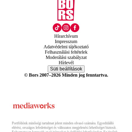
Hírarchívum
Impresszum
Adatvédelmi tájékoztató
Felhasználási feltételek
Moderálási szabályzat
Hírlevél
Süti beállítások
© Bors 2007–2026 Minden jog fenntartva.
Portfóliónk minőségi tartalmat jelent minden olvasó számára. Egyedülálló
elérést, országos lefedettséget és változatos megjelenési lehetőséget biztosít.