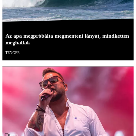
Az apa megpróbálta megmenteni lányát, mindketten
meghaltak
TENGER
Videó