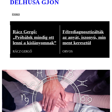
DELHUSA GJON
énekes
Rácz Gergő:
Félrediagnosztizálták
„Próbálok mindig ott
az anyát, iszonyú, min
lenni a kislányomnak”
ment keresztül
RÁCZ GERGŐ
ORVOS