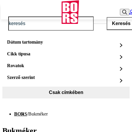
Keresés
Dátum tartomány
Cikk típusa
Rovatok
Szerző szerint
Csak címkében
BORS
/
Bukméker
Bukméker